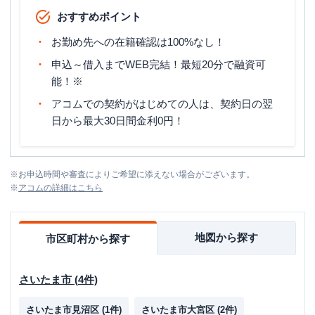
おすすめポイント
お勤め先への在籍確認は100%なし！
申込～借入までWEB完結！最短20分で融資可
能！※
アコムでの契約がはじめての人は、契約日の翌
日から最大30日間金利0円！
※
お申込時間や審査によりご希望に添えない場合がございます。
※
アコム
の詳細はこちら
地図から探す
市区町村から探す
さいたま市
(
4
件)
さいたま市見沼区
(
1
件)
さいたま市大宮区
(
2
件)