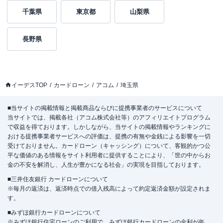
千葉県
東京都
山梨県
長野県
イーデスTOP
カードローン
アコム
埼玉県
■当サイトの掲載情報と掲載商品ならびに提携事業者のサービスについて
当サイトでは、掲載各社（アコム株式会社等）のアフィリエイトプログラム
で収益を得ております。しかしながら、当サイトの掲載情報やランキングに
おける提携事業者サービスへの評価は、提携の有無や金銭による影響を一切
受けておりません。カードローン（キャッシング）について、客観的かつ公
平な価値のある情報をサイト利用者に提供することにより、「世の中からお
金の不安を解消し、人生が豊かになる社会」の実現を目指しております。
■三井住友銀行 カードローンについて
※毎月の返済は、返済時点での借入残高によって約定返済金額が設定されま
す。
■みずほ銀行カードローンについて
※みずほ銀行住宅ローンのご利用で、みずほ銀行カードローンの金利が年