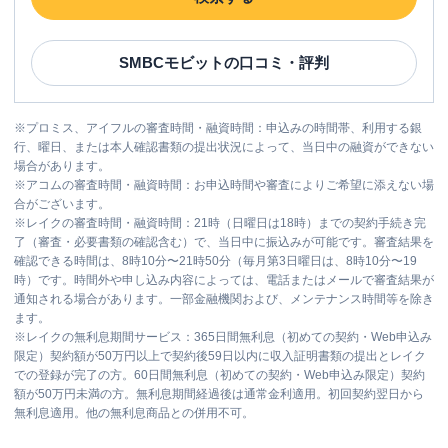
SMBCモビット
の口コミ・評判
※
プロミス、アイフルの審査時間・融資時間：申込みの時間帯、利用する銀
行、曜日、または本人確認書類の提出状況によって、当日中の融資ができない
場合があります。
※
アコムの審査時間・融資時間：お申込時間や審査によりご希望に添えない場
合がございます。
※
レイクの審査時間・融資時間：21時（日曜日は18時）までの契約手続き完
了（審査・必要書類の確認含む）で、当日中に振込みが可能です。審査結果を
確認できる時間は、8時10分〜21時50分（毎月第3日曜日は、8時10分〜19
時）です。時間外や申し込み内容によっては、電話またはメールで審査結果が
通知される場合があります。一部金融機関および、メンテナンス時間等を除き
ます。
※
レイクの無利息期間サービス：365日間無利息（初めての契約・Web申込み
限定）契約額が50万円以上で契約後59日以内に収入証明書類の提出とレイク
での登録が完了の方。60日間無利息（初めての契約・Web申込み限定）契約
額が50万円未満の方。無利息期間経過後は通常金利適用。初回契約翌日から
無利息適用。他の無利息商品との併用不可。