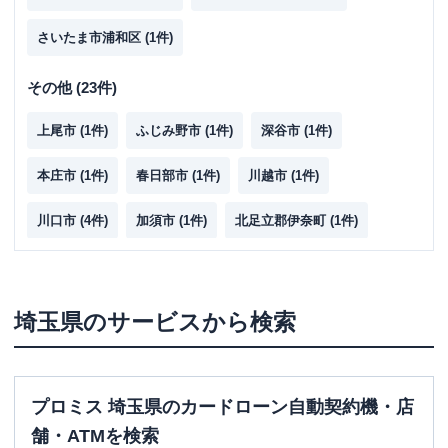
さいたま市浦和区
(
1
件)
その他
(
23
件)
上尾市
(
1
件)
ふじみ野市
(
1
件)
深谷市
(
1
件)
本庄市
(
1
件)
春日部市
(
1
件)
川越市
(
1
件)
川口市
(
4
件)
加須市
(
1
件)
北足立郡伊奈町
(
1
件)
北本市
(
1
件)
越谷市
(
2
件)
熊谷市
(
1
件)
三郷市
(
1
件)
坂戸市
(
1
件)
草加市
(
2
件)
埼玉県
のサービスから検索
所沢市
(
2
件)
鶴ヶ島市
(
1
件)
プロミス 埼玉県のカードローン自動契約機・店
舗・ATMを検索