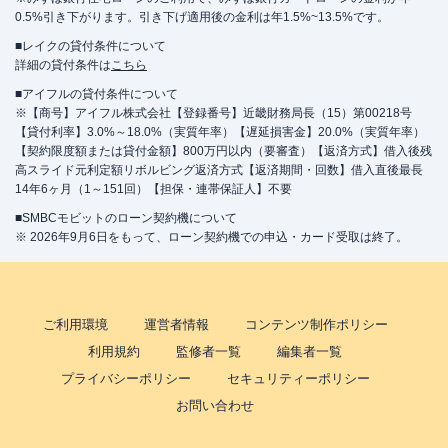
0.5%引き下がります。引き下げ適用後の金利は年1.5%~13.5%です。
■レイクの貸付条件について
詳細の貸付条件は
こちら
■アイフルの貸付条件について
※【商号】アイフル株式会社【登録番号】近畿財務局長（15）第00218号
【貸付利率】3.0%～18.0%（実質年率）【遅延損害金】20.0%（実質年率）
【契約限度額または貸付金額】800万円以内（要審査）【返済方式】借入後残
高スライド元利定額リボルビング返済方式【返済期間・回数】借入直後最長
14年6ヶ月（1～151回）【担保・連帯保証人】不要
■SMBCモビットのローン契約機について
※ 2026年9月6日をもって、ローン契約機での申込・カード受取は終了。
ご利用環境
運営者情報
コンテンツ制作ポリシー
利用規約
監修者一覧
編集者一覧
プライバシーポリシー
セキュリティーポリシー
お問い合わせ