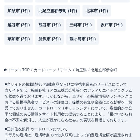
加須市
(
1
件)
北足立郡伊奈町
(
1
件)
北本市
(
1
件)
越谷市
(
2
件)
熊谷市
(
1
件)
三郷市
(
1
件)
坂戸市
(
1
件)
草加市
(
2
件)
所沢市
(
2
件)
鶴ヶ島市
(
1
件)
イーデスTOP
カードローン
アコム
埼玉県
北足立郡伊奈町
■当サイトの掲載情報と掲載商品ならびに提携事業者のサービスについて
当サイトでは、掲載各社（アコム株式会社等）のアフィリエイトプログラム
で収益を得ております。しかしながら、当サイトの掲載情報やランキングに
おける提携事業者サービスへの評価は、提携の有無や金銭による影響を一切
受けておりません。カードローン（キャッシング）について、客観的かつ公
平な価値のある情報をサイト利用者に提供することにより、「世の中からお
金の不安を解消し、人生が豊かになる社会」の実現を目指しております。
■三井住友銀行 カードローンについて
※毎月の返済は、返済時点での借入残高によって約定返済金額が設定されま