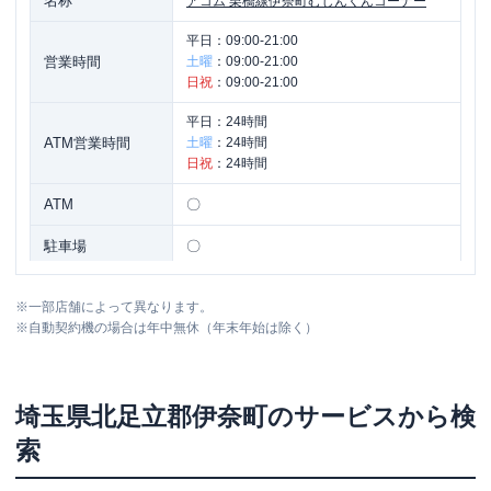
名称
アコム
栗橋線伊奈町むじんくんコーナー
平日：
09:00-21:00
営業時間
土曜
：
09:00-21:00
日祝
：
09:00-21:00
平日：
24時間
ATM営業時間
土曜
：
24時間
日祝
：
24時間
ATM
〇
駐車場
〇
住所
埼玉県北足立郡伊奈町栄１-７５
※
一部店舗によって異なります。
※
自動契約機の場合は年中無休（年末年始は除く）
埼玉県
北足立郡伊奈町
のサービスから検
索