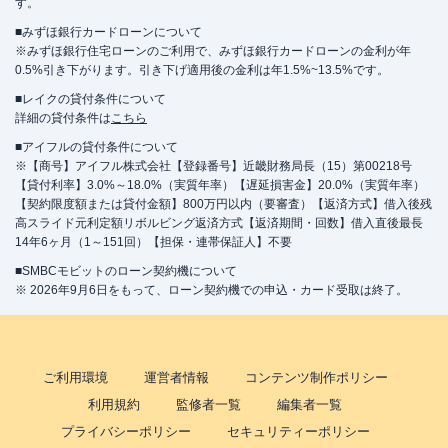
す。
■みずほ銀行カードローンについて
※みずほ銀行住宅ローンのご利用で、みずほ銀行カードローンの金利が年
0.5%引き下がります。引き下げ適用後の金利は年1.5%~13.5%です。
■レイクの貸付条件について
詳細の貸付条件は
こちら
■アイフルの貸付条件について
※【商号】アイフル株式会社【登録番号】近畿財務局長（15）第00218号
【貸付利率】3.0%～18.0%（実質年率）【遅延損害金】20.0%（実質年率）
【契約限度額または貸付金額】800万円以内（要審査）【返済方式】借入後残
高スライド元利定額リボルビング返済方式【返済期間・回数】借入直後最長
14年6ヶ月（1～151回）【担保・連帯保証人】不要
■SMBCモビットのローン契約機について
※ 2026年9月6日をもって、ローン契約機での申込・カード受取は終了。
ご利用環境
運営者情報
コンテンツ制作ポリシー
利用規約
監修者一覧
編集者一覧
プライバシーポリシー
セキュリティーポリシー