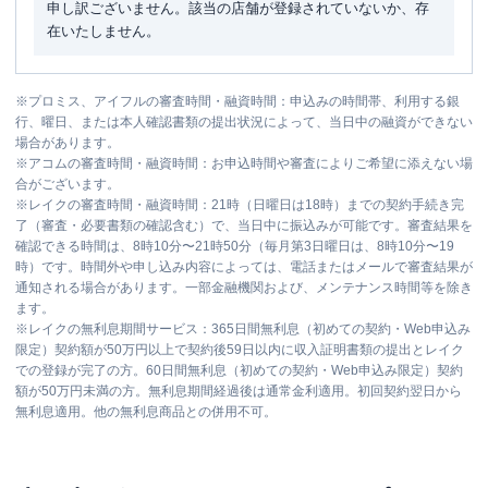
申し訳ございません。該当の店舗が登録されていないか、存
在いたしません。
※
プロミス、アイフルの審査時間・融資時間：申込みの時間帯、利用する銀
行、曜日、または本人確認書類の提出状況によって、当日中の融資ができない
場合があります。
※
アコムの審査時間・融資時間：お申込時間や審査によりご希望に添えない場
合がございます。
※
レイクの審査時間・融資時間：21時（日曜日は18時）までの契約手続き完
了（審査・必要書類の確認含む）で、当日中に振込みが可能です。審査結果を
確認できる時間は、8時10分〜21時50分（毎月第3日曜日は、8時10分〜19
時）です。時間外や申し込み内容によっては、電話またはメールで審査結果が
通知される場合があります。一部金融機関および、メンテナンス時間等を除き
ます。
※
レイクの無利息期間サービス：365日間無利息（初めての契約・Web申込み
限定）契約額が50万円以上で契約後59日以内に収入証明書類の提出とレイク
での登録が完了の方。60日間無利息（初めての契約・Web申込み限定）契約
額が50万円未満の方。無利息期間経過後は通常金利適用。初回契約翌日から
無利息適用。他の無利息商品との併用不可。