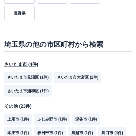
長野県
埼玉県
の他の市区町村から検索
さいたま市
(
4
件)
さいたま市見沼区
(
1
件)
さいたま市大宮区
(
2
件)
さいたま市浦和区
(
1
件)
その他
(
23
件)
上尾市
(
1
件)
ふじみ野市
(
1
件)
深谷市
(
1
件)
本庄市
(
1
件)
春日部市
(
1
件)
川越市
(
1
件)
川口市
(
4
件)