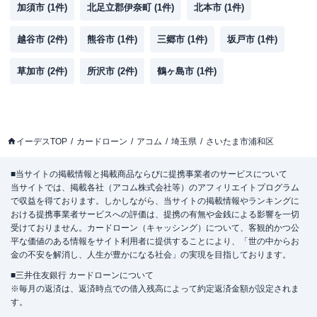
加須市
(
1
件)
北足立郡伊奈町
(
1
件)
北本市
(
1
件)
越谷市
(
2
件)
熊谷市
(
1
件)
三郷市
(
1
件)
坂戸市
(
1
件)
草加市
(
2
件)
所沢市
(
2
件)
鶴ヶ島市
(
1
件)
イーデスTOP
カードローン
アコム
埼玉県
さいたま市浦和区
■当サイトの掲載情報と掲載商品ならびに提携事業者のサービスについて
当サイトでは、掲載各社（アコム株式会社等）のアフィリエイトプログラム
で収益を得ております。しかしながら、当サイトの掲載情報やランキングに
おける提携事業者サービスへの評価は、提携の有無や金銭による影響を一切
受けておりません。カードローン（キャッシング）について、客観的かつ公
平な価値のある情報をサイト利用者に提供することにより、「世の中からお
金の不安を解消し、人生が豊かになる社会」の実現を目指しております。
■三井住友銀行 カードローンについて
※毎月の返済は、返済時点での借入残高によって約定返済金額が設定されま
す。