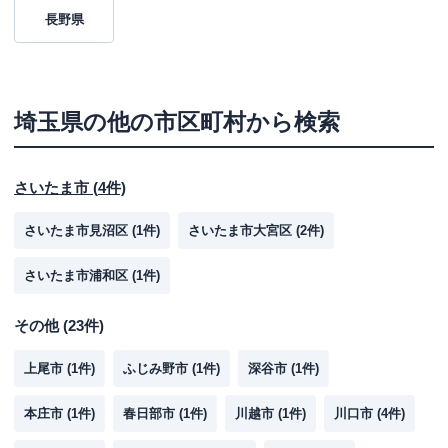
長野県
埼玉県
の他の市区町村から検索
さいたま市
(
4
件)
さいたま市見沼区
(
1
件)
さいたま市大宮区
(
2
件)
さいたま市浦和区
(
1
件)
その他
(
23
件)
上尾市
(
1
件)
ふじみ野市
(
1
件)
深谷市
(
1
件)
本庄市
(
1
件)
春日部市
(
1
件)
川越市
(
1
件)
川口市
(
4
件)