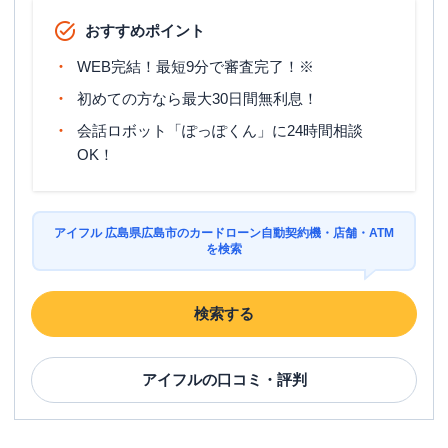
おすすめポイント
駐車場
〇
WEB完結！最短9分で審査完了！※
広島県広島市安佐南区西原4-33-41 第2森
住所
下ビル1階
初めての方なら最大30日間無利息！
会話ロボット「ぽっぽくん」に24時間相談
OK！
広島市西区
の情報一覧
レイク
【2025/12/2閉店】横川駅前（自動契
名称
約コーナー）
アイフル 広島県広島市のカードローン自動契約機・店舗・ATM
を検索
平日：
9:00-21:00
営業時間
土曜
：
9:00-21:00
日祝
：
9:00-19:00（祝日は21:00まで営業）
検索する
平日：
-
ATM営業時間
土曜
：
-
アイフル
の口コミ・評判
日祝
：
-
ATM
✕