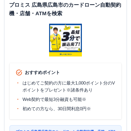
営業時間
土曜
：
9:00-21:00
プロミス 広島県広島市のカードローン自動契約
日祝
：
9:00-19:00（祝日は21:00まで営業）
機・店舗・ATMを検索
平日：
-
ATM営業時間
土曜
：
-
日祝
：
-
ATM
✕
駐車場
〇
住所
広島県広島市南区東雲2-1050-1 1階
おすすめポイント
広島市安佐南区
の情報一覧
はじめてご契約の方に最大1,000ポイント分のV
ポイントをプレゼント※諸条件あり
レイク
【2026/6/2閉店】八木（自動契約コ
名称
Web契約で最短3分融資も可能※
ーナー）
初めての方なら、30日間利息0円※
平日：
9:00-21:00
営業時間
土曜
：
9:00-21:00
日祝
：
9:00-19:00（祝日は21:00まで営業）