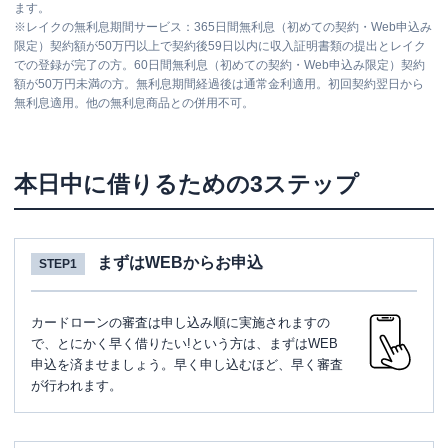
ます。
※
レイクの無利息期間サービス：365日間無利息（初めての契約・Web申込み
限定）契約額が50万円以上で契約後59日以内に収入証明書類の提出とレイク
での登録が完了の方。60日間無利息（初めての契約・Web申込み限定）契約
額が50万円未満の方。無利息期間経過後は通常金利適用。初回契約翌日から
無利息適用。他の無利息商品との併用不可。
本日中に借りるための3ステップ
まずはWEBからお申込
STEP1
カードローンの審査は申し込み順に実施されますの
で、とにかく早く借りたい!という方は、まずはWEB
申込を済ませましょう。早く申し込むほど、早く審査
が行われます。