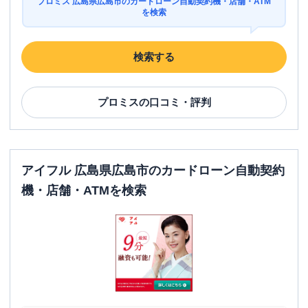
プロミス 広島県広島市のカードローン自動契約機・店舗・ATM
平日：
-
を検索
ATM営業時間
土曜
：
-
日祝
：
-
検索する
ATM
✕
駐車場
〇
プロミス
の口コミ・評判
広島県広島市安佐南区緑井6-2-24 川井ビ
住所
ル1階
レイク
【2026/2/3閉店】祇園（自動契約コ
アイフル 広島県広島市のカードローン自動契約
名称
ーナー）
機・店舗・ATMを検索
平日：
9:00-21:00
営業時間
土曜
：
9:00-21:00
日祝
：
9:00-19:00（祝日は21:00まで営業）
平日：
-
ATM営業時間
土曜
：
-
日祝
：
-
ATM
✕