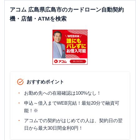
駐車場
✕
アコム 広島県広島市のカードローン自動契約
広島県広島市西区横川町3丁目12番17号
住所
機・店舗・ATMを検索
ミタキヤ横川ビル3階
レイク
【2026/6/2閉店】観音（自動契約コ
名称
ーナー）
平日：
9:00-21:00
営業時間
土曜
：
9:00-21:00
日祝
：
9:00-19:00（祝日は21:00まで営業）
平日：
-
おすすめポイント
ATM営業時間
土曜
：
-
日祝
：
-
お勤め先への在籍確認は100%なし！
申込～借入までWEB完結！最短20分で融資可
ATM
✕
能！※
駐車場
〇
アコムでの契約がはじめての人は、契約日の翌
日から最大30日間金利0円！
広島県広島市西区観音新町1丁目3番26号
住所
Ｋビル観音1階