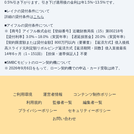
0.5%引き下がります。引き下げ適用後の金利は年1.5%~13.5%です。
■レイクの貸付条件について
詳細の貸付条件は
こちら
■アイフルの貸付条件について
※【商号】アイフル株式会社【登録番号】近畿財務局長（15）第00218号
【貸付利率】3.0%～18.0%（実質年率）【遅延損害金】20.0%（実質年率）
【契約限度額または貸付金額】800万円以内（要審査）【返済方式】借入後残
高スライド元利定額リボルビング返済方式【返済期間・回数】借入直後最長
14年6ヶ月（1～151回）【担保・連帯保証人】不要
■SMBCモビットのローン契約機について
※ 2026年9月6日をもって、ローン契約機での申込・カード受取は終了。
ご利用環境
運営者情報
コンテンツ制作ポリシー
利用規約
監修者一覧
編集者一覧
プライバシーポリシー
セキュリティーポリシー
お問い合わせ