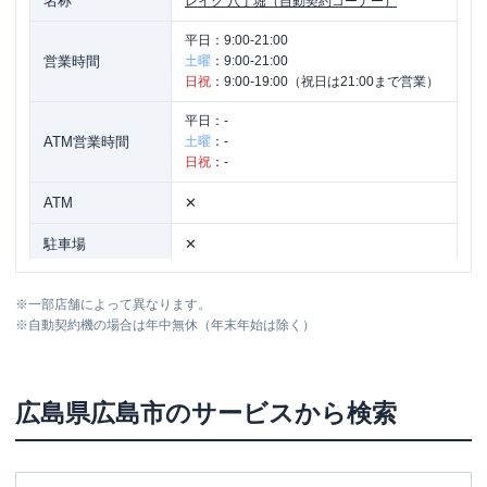
名称
レイク
八丁堀（自動契約コーナー）
平日：
9:00-21:00
営業時間
土曜
：
9:00-21:00
日祝
：
9:00-19:00（祝日は21:00まで営業）
平日：
-
ATM営業時間
土曜
：
-
日祝
：
-
ATM
✕
駐車場
✕
広島県広島市中区鉄砲町10番15号 もん
住所
※
一部店舗によって異なります。
ビル7階
※
自動契約機の場合は年中無休（年末年始は除く）
広島市南区
の情報一覧
広島県
広島市
のサービスから検索
名称
レイク
2号広島東雲（自動契約コーナー）
平日：
9:00-21:00