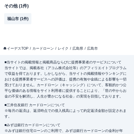
その他
(
1
件)
福山市
(
1
件)
イーデスTOP
カードローン
レイク
広島県
広島市
■当サイトの掲載情報と掲載商品ならびに提携事業者のサービスについて
当サイトでは、掲載各社（アコム株式会社等）のアフィリエイトプログラム
で収益を得ております。しかしながら、当サイトの掲載情報やランキングに
おける提携事業者サービスへの評価は、提携の有無や金銭による影響を一切
受けておりません。カードローン（キャッシング）について、客観的かつ公
平な価値のある情報をサイト利用者に提供することにより、「世の中からお
金の不安を解消し、人生が豊かになる社会」の実現を目指しております。
■三井住友銀行 カードローンについて
※毎月の返済は、返済時点での借入残高によって約定返済金額が設定されま
す。
■みずほ銀行カードローンについて
※みずほ銀行住宅ローンのご利用で、みずほ銀行カードローンの金利が年