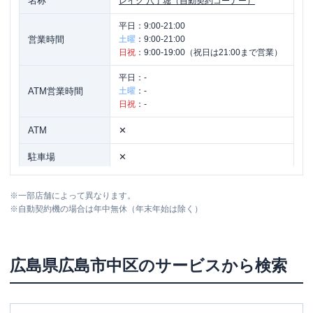
名称
レイク
八丁堀（自動契約コーナー）
平日：
9:00-21:00
営業時間
土曜
：
9:00-21:00
日祝
：
9:00-19:00（祝日は21:00まで営業）
平日：
-
ATM営業時間
土曜
：
-
日祝
：
-
ATM
✕
駐車場
✕
広島県広島市中区鉄砲町10番15号 もん
住所
※
一部店舗によって異なります。
ビル7階
※
自動契約機の場合は年中無休（年末年始は除く）
広島県
広島市中区
のサービスから検索