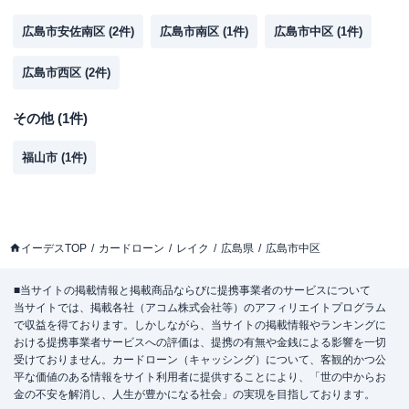
広島市安佐南区
(
2
件)
広島市南区
(
1
件)
広島市中区
(
1
件)
広島市西区
(
2
件)
その他
(
1
件)
福山市
(
1
件)
イーデスTOP
カードローン
レイク
広島県
広島市中区
■当サイトの掲載情報と掲載商品ならびに提携事業者のサービスについて
当サイトでは、掲載各社（アコム株式会社等）のアフィリエイトプログラム
で収益を得ております。しかしながら、当サイトの掲載情報やランキングに
おける提携事業者サービスへの評価は、提携の有無や金銭による影響を一切
受けておりません。カードローン（キャッシング）について、客観的かつ公
平な価値のある情報をサイト利用者に提供することにより、「世の中からお
金の不安を解消し、人生が豊かになる社会」の実現を目指しております。