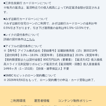
■三井住友銀行 カードローンについて
※毎月の返済は、返済時点での借入残高によって約定返済金額が設定されま
す。
■みずほ銀行カードローンについて
※みずほ銀行住宅ローンのご利用で、みずほ銀行カードローンの金利が年
0.5%引き下がります。引き下げ適用後の金利は年1.5%~13.5%です。
■レイクの貸付条件について
詳細の貸付条件は
こちら
■アイフルの貸付条件について
※【商号】アイフル株式会社【登録番号】近畿財務局長（15）第00218号
【貸付利率】3.0%～18.0%（実質年率）【遅延損害金】20.0%（実質年率）
【契約限度額または貸付金額】800万円以内（要審査）【返済方式】借入後残
高スライド元利定額リボルビング返済方式【返済期間・回数】借入直後最長
14年6ヶ月（1～151回）【担保・連帯保証人】不要
■SMBCモビットのローン契約機について
※ 2026年9月6日をもって、ローン契約機での申込・カード受取は終了。
ご利用環境
運営者情報
コンテンツ制作ポリシー