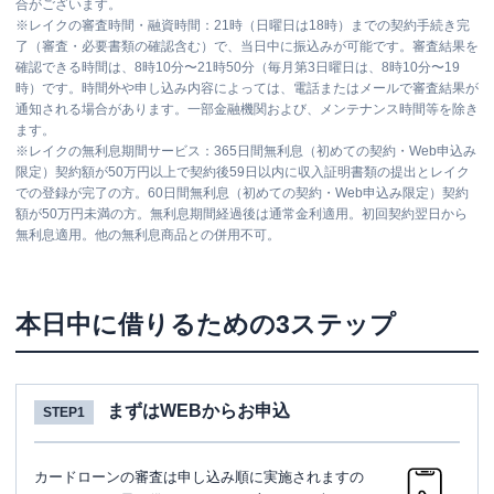
合がございます。
※
レイクの審査時間・融資時間：21時（日曜日は18時）までの契約手続き完
了（審査・必要書類の確認含む）で、当日中に振込みが可能です。審査結果を
確認できる時間は、8時10分〜21時50分（毎月第3日曜日は、8時10分〜19
時）です。時間外や申し込み内容によっては、電話またはメールで審査結果が
通知される場合があります。一部金融機関および、メンテナンス時間等を除き
ます。
※
レイクの無利息期間サービス：365日間無利息（初めての契約・Web申込み
限定）契約額が50万円以上で契約後59日以内に収入証明書類の提出とレイク
での登録が完了の方。60日間無利息（初めての契約・Web申込み限定）契約
額が50万円未満の方。無利息期間経過後は通常金利適用。初回契約翌日から
無利息適用。他の無利息商品との併用不可。
本日中に借りるための3ステップ
まずはWEBからお申込
STEP1
カードローンの審査は申し込み順に実施されますの