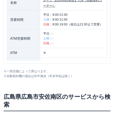
レイク
【2026/6/2閉店】八木（自動契約コ
名称
ーナー）
平日：
9:00-21:00
営業時間
土曜
：
9:00-21:00
日祝
：
9:00-19:00（祝日は21:00まで営業）
平日：
-
ATM営業時間
土曜
：
-
日祝
：
-
ATM
✕
駐車場
〇
※
一部店舗によって異なります。
広島県広島市安佐南区緑井6-2-24 川井ビ
住所
※
自動契約機の場合は年中無休（年末年始は除く）
ル1階
レイク
【2026/2/3閉店】祇園（自動契約コ
名称
広島県
広島市安佐南区
のサービスから検
ーナー）
索
平日：
9:00-21:00
営業時間
土曜
：
9:00-21:00