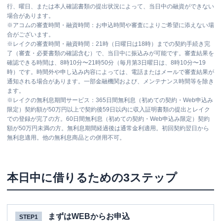
行、曜日、または本人確認書類の提出状況によって、当日中の融資ができない
場合があります。
※
アコムの審査時間・融資時間：お申込時間や審査によりご希望に添えない場
合がございます。
※
レイクの審査時間・融資時間：21時（日曜日は18時）までの契約手続き完
了（審査・必要書類の確認含む）で、当日中に振込みが可能です。審査結果を
確認できる時間は、8時10分〜21時50分（毎月第3日曜日は、8時10分〜19
時）です。時間外や申し込み内容によっては、電話またはメールで審査結果が
通知される場合があります。一部金融機関および、メンテナンス時間等を除き
ます。
※
レイクの無利息期間サービス：365日間無利息（初めての契約・Web申込み
限定）契約額が50万円以上で契約後59日以内に収入証明書類の提出とレイク
での登録が完了の方。60日間無利息（初めての契約・Web申込み限定）契約
額が50万円未満の方。無利息期間経過後は通常金利適用。初回契約翌日から
無利息適用。他の無利息商品との併用不可。
本日中に借りるための3ステップ
まずはWEBからお申込
STEP1