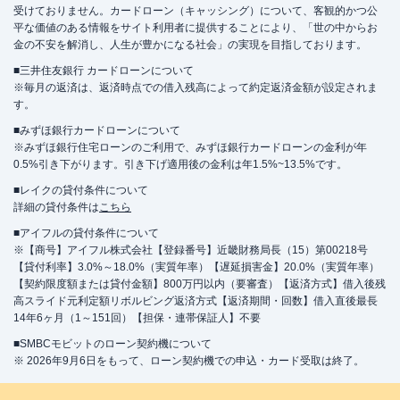
受けておりません。カードローン（キャッシング）について、客観的かつ公
平な価値のある情報をサイト利用者に提供することにより、「世の中からお
金の不安を解消し、人生が豊かになる社会」の実現を目指しております。
■三井住友銀行 カードローンについて
※毎月の返済は、返済時点での借入残高によって約定返済金額が設定されま
す。
■みずほ銀行カードローンについて
※みずほ銀行住宅ローンのご利用で、みずほ銀行カードローンの金利が年
0.5%引き下がります。引き下げ適用後の金利は年1.5%~13.5%です。
■レイクの貸付条件について
詳細の貸付条件は
こちら
■アイフルの貸付条件について
※【商号】アイフル株式会社【登録番号】近畿財務局長（15）第00218号
【貸付利率】3.0%～18.0%（実質年率）【遅延損害金】20.0%（実質年率）
【契約限度額または貸付金額】800万円以内（要審査）【返済方式】借入後残
高スライド元利定額リボルビング返済方式【返済期間・回数】借入直後最長
14年6ヶ月（1～151回）【担保・連帯保証人】不要
■SMBCモビットのローン契約機について
※ 2026年9月6日をもって、ローン契約機での申込・カード受取は終了。