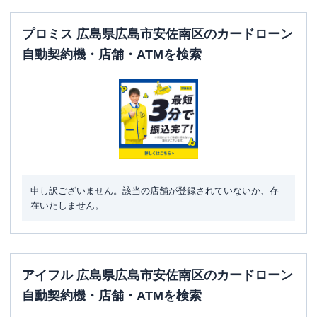
日祝
：
9:00-19:00（祝日は21:00まで営業）
プロミス 広島県広島市安佐南区のカードローン
平日：
-
ATM営業時間
土曜
：
-
自動契約機・店舗・ATMを検索
日祝
：
-
ATM
✕
駐車場
〇
広島県広島市安佐南区西原4-33-41 第2森
住所
下ビル1階
申し訳ございません。該当の店舗が登録されていないか、存
在いたしません。
アイフル 広島県広島市安佐南区のカードローン
自動契約機・店舗・ATMを検索