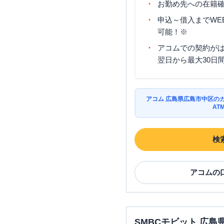
お勤め先への在籍確
申込～借入までWE
可能！※
アコムでの契約が
翌日から最大30日
アコム 広島県広島市中区の
AT
検
アコム
の
SMBCモビット 広