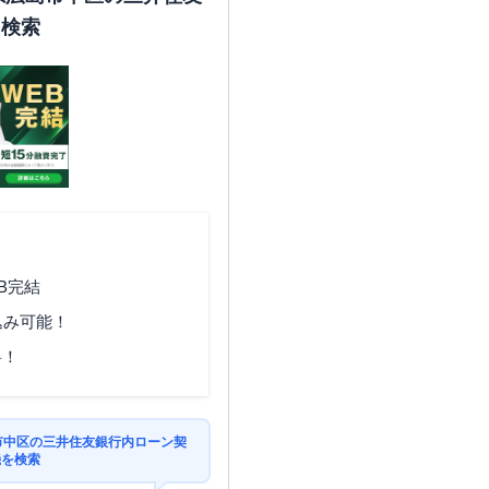
を検索
B完結
込み可能！
料！
島市中区の三井住友銀行内ローン契
機を検索