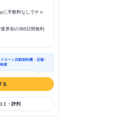
ayに手数料なしでチャ
業界初の365日間無利
ードローン自動契約機・店舗・
を検索
する
コミ・評判