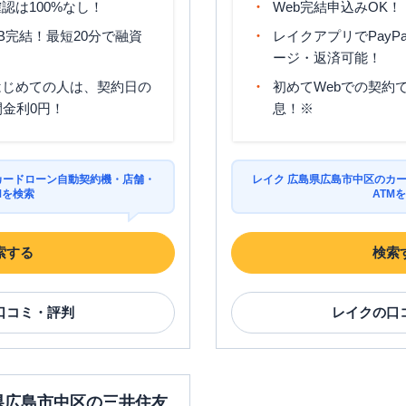
認は100%なし！
Web完結申込みOK！
B完結！最短20分で融資
レイクアプリでPayP
ージ・返済可能！
はじめての人は、契約日の
初めてWebでの契約で
間金利0円！
息！※
カードローン自動契約機・店舗・
レイク 広島県広島市中区のカ
Mを検索
ATM
索する
検索
口コミ・評判
レイク
の口
島県広島市中区の三井住友