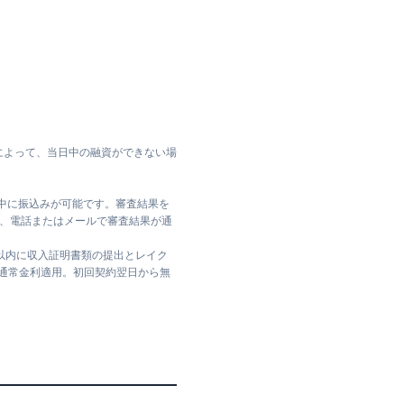
によって、当日中の融資ができない場
日中に振込みが可能です。審査結果を
ては、電話またはメールで審査結果が通
日以内に収入証明書類の提出とレイク
は通常金利適用。初回契約翌日から無