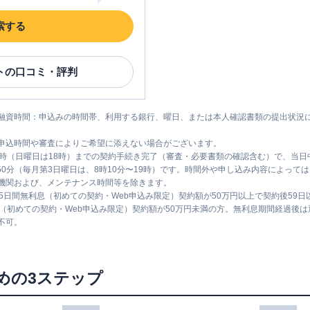
索する
ト
の口コミ・評判
融資時間：申込みの時間帯、利用する銀行、曜日、または本人確認書類の提出状況
申込時間や審査によりご希望に添えない場合がございます。
1時（日曜日は18時）までの契約手続き完了（審査・必要書類の確認含む）で、当
時50分（毎月第3日曜日は、8時10分〜19時）です。時間外や申し込み内容によっ
機関および、メンテナンス時間等を除きます。
5日間無利息（初めての契約・Web申込み限定）契約額が50万円以上で契約後59
息（初めての契約・Web申込み限定）契約額が50万円未満の方。無利息期間経過後
不可。
めの3ステップ