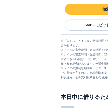
検
SMBCモビッ
※
プロミス、アイフルの審査時間・
合があります。
※
アコムの審査時間・融資時間：お
※
レイクの審査時間・融資時間：2
確認できる時間は、8時10分〜21
知される場合があります。一部金融
※
レイクの無利息期間サービス：36
での登録が完了の方。60日間無利
利息適用。他の無利息商品との併用
本日中に借りるた