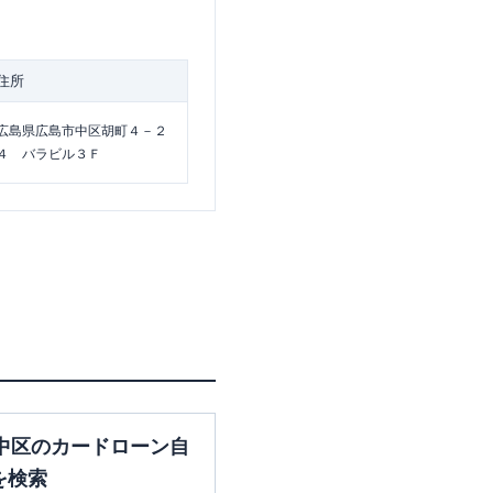
住所
広島県広島市中区胡町４－２
４ バラビル３Ｆ
中区のカードローン自
を検索