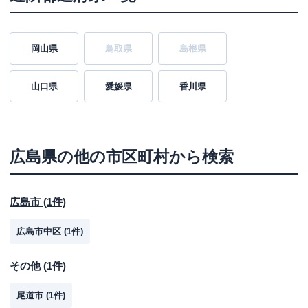
岡山県
鳥取県
島根県
山口県
愛媛県
香川県
広島県
の他の市区町村から検索
広島市
(
1
件)
広島市中区
(
1
件)
その他
(
1
件)
尾道市
(
1
件)