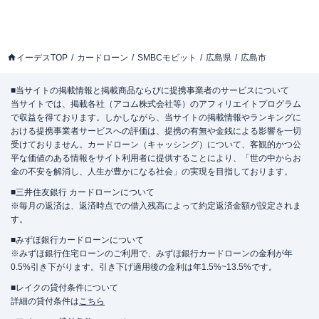
イーデスTOP
カードローン
SMBCモビット
広島県
広島市
■当サイトの掲載情報と掲載商品ならびに提携事業者のサービスについて
当サイトでは、掲載各社（アコム株式会社等）のアフィリエイトプログラム
で収益を得ております。しかしながら、当サイトの掲載情報やランキングに
おける提携事業者サービスへの評価は、提携の有無や金銭による影響を一切
受けておりません。カードローン（キャッシング）について、客観的かつ公
平な価値のある情報をサイト利用者に提供することにより、「世の中からお
金の不安を解消し、人生が豊かになる社会」の実現を目指しております。
■三井住友銀行 カードローンについて
※毎月の返済は、返済時点での借入残高によって約定返済金額が設定されま
す。
■みずほ銀行カードローンについて
※みずほ銀行住宅ローンのご利用で、みずほ銀行カードローンの金利が年
0.5%引き下がります。引き下げ適用後の金利は年1.5%~13.5%です。
■レイクの貸付条件について
詳細の貸付条件は
こちら