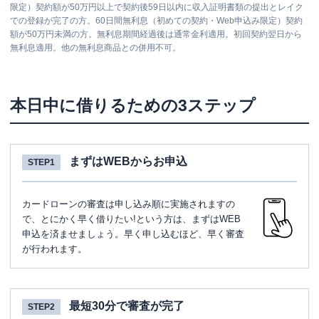
限定）契約額が50万円以上で契約後59日以内に収入証明書類の提出とレイク
での登録が完了の方。60日間無利息（初めての契約・Web申込み限定）契約
額が50万円未満の方。無利息期間経過後は通常金利適用。初回契約翌日から
無利息適用。他の無利息商品との併用不可。
本日中に借りるための3ステップ
まずはWEBからお申込
STEP1
カードローンの審査は申し込み順に実施されますの
で、とにかく早く借りたい!という方は、まずはWEB
申込を済ませましょう。早く申し込むほど、早く審査
が行われます。
最短30分で審査が完了
STEP2