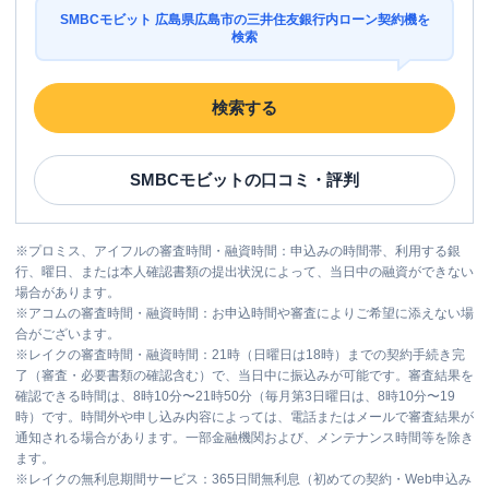
SMBCモビット 広島県広島市の三井住友銀行内ローン契約機を
検索
検索する
SMBCモビット
の口コミ・評判
※
プロミス、アイフルの審査時間・融資時間：申込みの時間帯、利用する銀
行、曜日、または本人確認書類の提出状況によって、当日中の融資ができない
場合があります。
※
アコムの審査時間・融資時間：お申込時間や審査によりご希望に添えない場
合がございます。
※
レイクの審査時間・融資時間：21時（日曜日は18時）までの契約手続き完
了（審査・必要書類の確認含む）で、当日中に振込みが可能です。審査結果を
確認できる時間は、8時10分〜21時50分（毎月第3日曜日は、8時10分〜19
時）です。時間外や申し込み内容によっては、電話またはメールで審査結果が
通知される場合があります。一部金融機関および、メンテナンス時間等を除き
ます。
※
レイクの無利息期間サービス：365日間無利息（初めての契約・Web申込み