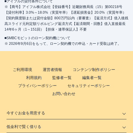
■アイフルの貸付条件について
※【商号】アイフル株式会社【登録番号】近畿財務局長（15）第00218号
【貸付利率】3.0%～18.0%（実質年率）【遅延損害金】20.0%（実質年率）
【契約限度額または貸付金額】800万円以内（要審査）【返済方式】借入後残
高スライド元利定額リボルビング返済方式【返済期間・回数】借入直後最長
14年6ヶ月（1～151回）【担保・連帯保証人】不要
■SMBCモビットのローン契約機について
※ 2026年9月6日をもって、ローン契約機での申込・カード受取は終了。
ご利用環境
運営者情報
コンテンツ制作ポリシー
利用規約
監修者一覧
編集者一覧
プライバシーポリシー
セキュリティーポリシー
お問い合わせ
今すぐお金を用意する
低金利で賢く借りる