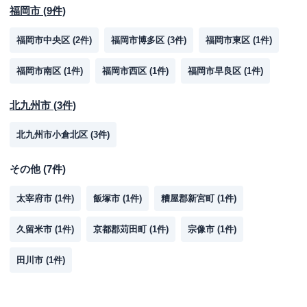
福岡市
(
9
件)
福岡市中央区
(
2
件)
福岡市博多区
(
3
件)
福岡市東区
(
1
件)
福岡市南区
(
1
件)
福岡市西区
(
1
件)
福岡市早良区
(
1
件)
北九州市
(
3
件)
北九州市小倉北区
(
3
件)
その他
(
7
件)
太宰府市
(
1
件)
飯塚市
(
1
件)
糟屋郡新宮町
(
1
件)
久留米市
(
1
件)
京都郡苅田町
(
1
件)
宗像市
(
1
件)
田川市
(
1
件)