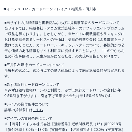
イーデスTOP
カードローン
レイク
福岡県
田川市
■当サイトの掲載情報と掲載商品ならびに提携事業者のサービスについて
当サイトでは、掲載各社（アコム株式会社等）のアフィリエイトプログラム
で収益を得ております。しかしながら、当サイトの掲載情報やランキングに
おける提携事業者サービスへの評価は、提携の有無や金銭による影響を一切
受けておりません。カードローン（キャッシング）について、客観的かつ公
平な価値のある情報をサイト利用者に提供することにより、「世の中からお
金の不安を解消し、人生が豊かになる社会」の実現を目指しております。
■三井住友銀行 カードローンについて
※毎月の返済は、返済時点での借入残高によって約定返済金額が設定されま
す。
■みずほ銀行カードローンについて
※みずほ銀行住宅ローンのご利用で、みずほ銀行カードローンの金利が年
0.5%引き下がります。引き下げ適用後の金利は年1.5%~13.5%です。
■レイクの貸付条件について
詳細の貸付条件は
こちら
■アイフルの貸付条件について
※【商号】アイフル株式会社【登録番号】近畿財務局長（15）第00218号
【貸付利率】3.0%～18.0%（実質年率）【遅延損害金】20.0%（実質年率）