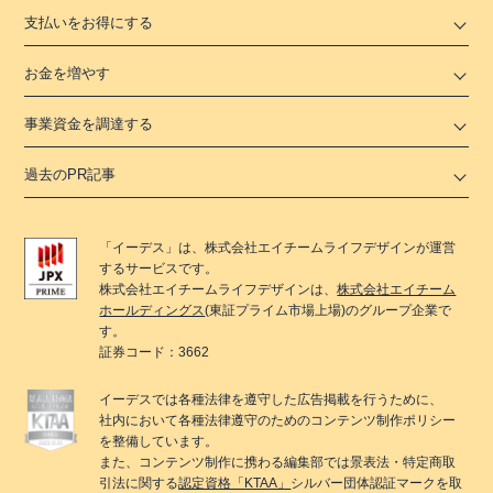
支払いをお得にする
お金を増やす
事業資金を調達する
過去のPR記事
「
イーデス
」は、
株式会社エイチームライフデザイン
が運営
するサービスです。
株式会社エイチームライフデザイン
は、
株式会社エイチーム
ホールディングス
(東証プライム市場上場)のグループ企業で
す。
証券コード：3662
イーデス
では各種法律を遵守した広告掲載を行うために、
社内において各種法律遵守のためのコンテンツ制作ポリシー
を整備しています。
また、コンテンツ制作に携わる編集部では景表法・特定商取
引法に関する
認定資格「KTAA」
シルバー団体認証マークを取