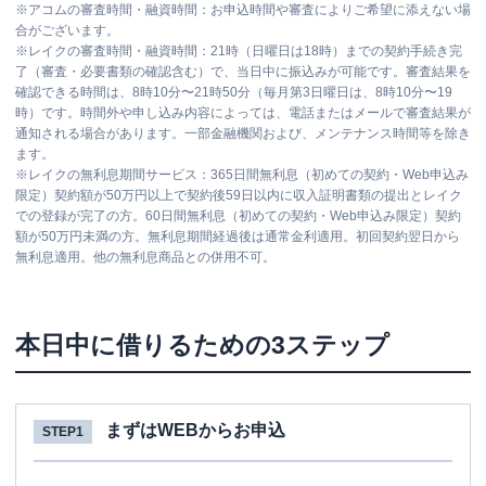
※
アコムの審査時間・融資時間：お申込時間や審査によりご希望に添えない場
合がございます。
※
レイクの審査時間・融資時間：21時（日曜日は18時）までの契約手続き完
了（審査・必要書類の確認含む）で、当日中に振込みが可能です。審査結果を
確認できる時間は、8時10分〜21時50分（毎月第3日曜日は、8時10分〜19
時）です。時間外や申し込み内容によっては、電話またはメールで審査結果が
通知される場合があります。一部金融機関および、メンテナンス時間等を除き
ます。
※
レイクの無利息期間サービス：365日間無利息（初めての契約・Web申込み
限定）契約額が50万円以上で契約後59日以内に収入証明書類の提出とレイク
での登録が完了の方。60日間無利息（初めての契約・Web申込み限定）契約
額が50万円未満の方。無利息期間経過後は通常金利適用。初回契約翌日から
無利息適用。他の無利息商品との併用不可。
本日中に借りるための3ステップ
まずはWEBからお申込
STEP1