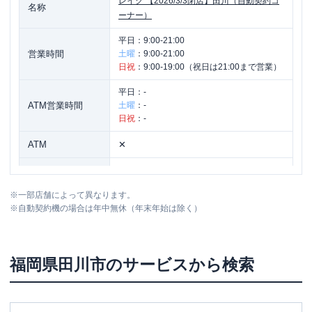
レイク
【2026/3/3閉店】田川（自動契約コ
名称
ーナー）
平日：
9:00-21:00
営業時間
土曜
：
9:00-21:00
日祝
：
9:00-19:00（祝日は21:00まで営業）
平日：
-
ATM営業時間
土曜
：
-
日祝
：
-
ATM
✕
駐車場
〇
※
一部店舗によって異なります。
住所
福岡県田川市川宮477番1
※
自動契約機の場合は年中無休（年末年始は除く）
福岡県
田川市
のサービスから検索