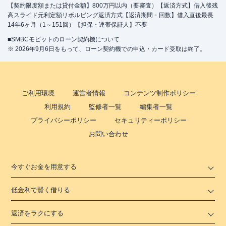
【契約限度額または貸付金額】800万円以内（要審査）【返済方式】借入後残
高スライド元利定額リボルビング返済方式【返済期間・回数】借入直後最長
14年6ヶ月（1～151回）【担保・連帯保証人】不要
■SMBCモビットのローン契約機について
※ 2026年9月6日をもって、ローン契約機での申込・カード受取は終了。
ご利用環境
運営者情報
コンテンツ制作ポリシー
利用規約
監修者一覧
編集者一覧
プライバシーポリシー
セキュリティーポリシー
お問い合わせ
今すぐお金を用意する
低金利で賢く借りる
返済をラクにする