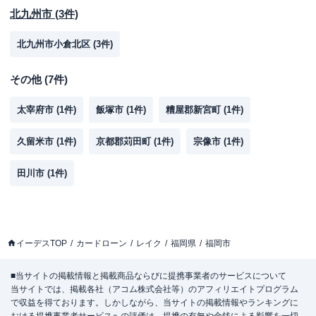
北九州市
(
3
件)
北九州市小倉北区
(
3
件)
その他
(
7
件)
太宰府市
(
1
件)
飯塚市
(
1
件)
糟屋郡新宮町
(
1
件)
久留米市
(
1
件)
京都郡苅田町
(
1
件)
宗像市
(
1
件)
田川市
(
1
件)
イーデスTOP
カードローン
レイク
福岡県
福岡市
■当サイトの掲載情報と掲載商品ならびに提携事業者のサービスについて
当サイトでは、掲載各社（アコム株式会社等）のアフィリエイトプログラム
で収益を得ております。しかしながら、当サイトの掲載情報やランキングに