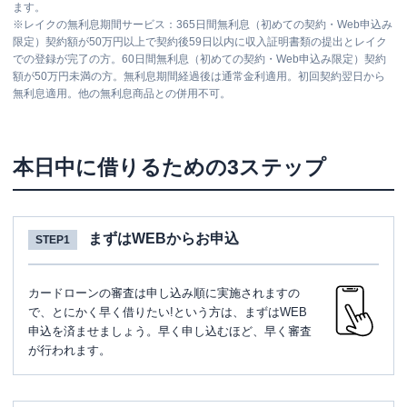
ます。
※
レイクの無利息期間サービス：365日間無利息（初めての契約・Web申込み
限定）契約額が50万円以上で契約後59日以内に収入証明書類の提出とレイク
での登録が完了の方。60日間無利息（初めての契約・Web申込み限定）契約
額が50万円未満の方。無利息期間経過後は通常金利適用。初回契約翌日から
無利息適用。他の無利息商品との併用不可。
本日中に借りるための3ステップ
まずはWEBからお申込
STEP1
カードローンの審査は申し込み順に実施されますの
で、とにかく早く借りたい!という方は、まずはWEB
申込を済ませましょう。早く申し込むほど、早く審査
が行われます。