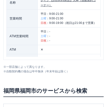
レイク
【2026/3/3閉店】天神（自動契約コ
名称
ーナー）
平日：
9:00-21:00
営業時間
土曜
：
9:00-21:00
日祝
：
9:00-19:00（祝日は21:00まで営業）
平日：
-
ATM営業時間
土曜
：
-
日祝
：
-
ATM
✕
駐車場
✕
※
一部店舗によって異なります。
福岡県福岡市中央区天神3丁目16番21号
住所
※
自動契約機の場合は年中無休（年末年始は除く）
中村家第一ビル4階
レイク
【2026/3/17閉店】天神西通り（自動
名称
福岡県
福岡市
のサービスから検索
契約コーナー）
平日：
9:00-21:00
営業時間
土曜
：
9:00-21:00