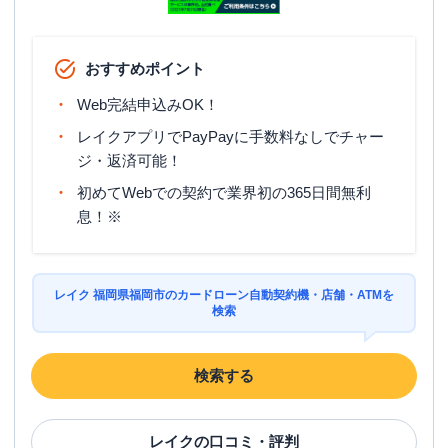
福岡市東区
の情報一覧
おすすめポイント
レイク
【2026/3/3閉店】3号バイパス原田
名称
（自動契約コーナー）
Web完結申込みOK！
平日：
9:00-21:00
レイクアプリでPayPayに手数料なしでチャー
営業時間
土曜
：
9:00-21:00
ジ・返済可能！
日祝
：
9:00-19:00（祝日は21:00まで営業）
初めてWebでの契約で業界初の365日間無利
平日：
-
息！※
ATM営業時間
土曜
：
-
日祝
：
-
ATM
✕
レイク 福岡県福岡市のカードローン自動契約機・店舗・ATMを
検索
駐車場
〇
住所
福岡県福岡市東区原田3丁目9番31号
検索する
福岡市西区
の情報一覧
レイク
の口コミ・評判