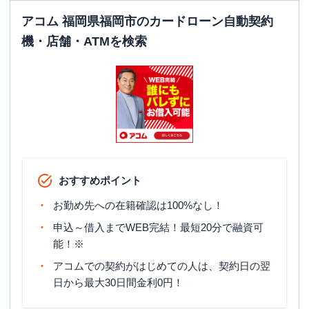
駐車場
✕
アコム 福岡県福岡市のカードローン自動契約
福岡県福岡市博多区博多駅前1-2-1 博多
機・店舗・ATMを検索
住所
駅前ビル4階
レイク
【2025/12/2閉店】麦野（自動契約コ
名称
ーナー）
平日：
9:00-21:00
営業時間
土曜
：
9:00-21:00
日祝
：
9:00-19:00（祝日は21:00まで営業）
おすすめポイント
平日：
-
ATM営業時間
土曜
：
-
お勤め先への在籍確認は100%なし！
日祝
：
-
申込～借入までWEB完結！最短20分で融資可
ATM
✕
能！※
駐車場
〇
アコムでの契約がはじめての人は、契約日の翌
日から最大30日間金利0円！
福岡県福岡市博多区三筑1丁目6番7号
住所
ル・コンフォール1階