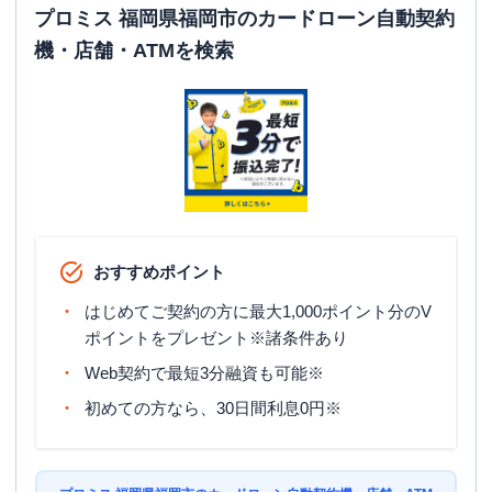
日祝
：
9:00-19:00（祝日は21:00まで営業）
プロミス 福岡県福岡市のカードローン自動契約
機・店舗・ATMを検索
平日：
-
ATM営業時間
土曜
：
-
日祝
：
-
ATM
✕
駐車場
✕
福岡県福岡市中央区大名2-6-1 福岡国際
住所
ビル6階
おすすめポイント
福岡市南区
はじめてご契約の方に最大1,000ポイント分のV
の情報一覧
ポイントをプレゼント※諸条件あり
レイク
【2026/3/3閉店】大橋（自動契約コ
Web契約で最短3分融資も可能※
名称
ーナー）
初めての方なら、30日間利息0円※
平日：
9:00-21:00
営業時間
土曜
：
9:00-21:00
日祝
：
9:00-19:00（祝日は21:00まで営業）