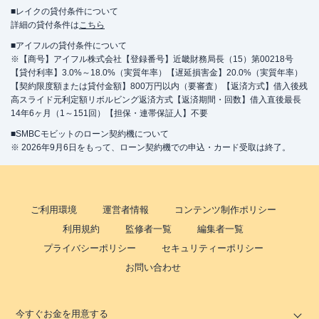
■レイクの貸付条件について
詳細の貸付条件は
こちら
■アイフルの貸付条件について
※【商号】アイフル株式会社【登録番号】近畿財務局長（15）第00218号
【貸付利率】3.0%～18.0%（実質年率）【遅延損害金】20.0%（実質年率）
【契約限度額または貸付金額】800万円以内（要審査）【返済方式】借入後残
高スライド元利定額リボルビング返済方式【返済期間・回数】借入直後最長
14年6ヶ月（1～151回）【担保・連帯保証人】不要
■SMBCモビットのローン契約機について
※ 2026年9月6日をもって、ローン契約機での申込・カード受取は終了。
ご利用環境
運営者情報
コンテンツ制作ポリシー
利用規約
監修者一覧
編集者一覧
プライバシーポリシー
セキュリティーポリシー
お問い合わせ
今すぐお金を用意する