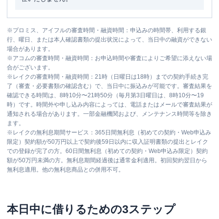
※
プロミス、アイフルの審査時間・融資時間：申込みの時間帯、利用する銀
行、曜日、または本人確認書類の提出状況によって、当日中の融資ができない
場合があります。
※
アコムの審査時間・融資時間：お申込時間や審査によりご希望に添えない場
合がございます。
※
レイクの審査時間・融資時間：21時（日曜日は18時）までの契約手続き完
了（審査・必要書類の確認含む）で、当日中に振込みが可能です。審査結果を
確認できる時間は、8時10分〜21時50分（毎月第3日曜日は、8時10分〜19
時）です。時間外や申し込み内容によっては、電話またはメールで審査結果が
通知される場合があります。一部金融機関および、メンテナンス時間等を除き
ます。
※
レイクの無利息期間サービス：365日間無利息（初めての契約・Web申込み
限定）契約額が50万円以上で契約後59日以内に収入証明書類の提出とレイク
での登録が完了の方。60日間無利息（初めての契約・Web申込み限定）契約
額が50万円未満の方。無利息期間経過後は通常金利適用。初回契約翌日から
無利息適用。他の無利息商品との併用不可。
本日中に借りるための3ステップ