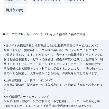
田川市
(
1
件)
イーデスTOP
カードローン
レイク
福岡県
福岡市東区
■当サイトの掲載情報と掲載商品ならびに提携事業者のサービスについて
当サイトでは、掲載各社（アコム株式会社等）のアフィリエイトプログラム
で収益を得ております。しかしながら、当サイトの掲載情報やランキングに
おける提携事業者サービスへの評価は、提携の有無や金銭による影響を一切
受けておりません。カードローン（キャッシング）について、客観的かつ公
平な価値のある情報をサイト利用者に提供することにより、「世の中からお
金の不安を解消し、人生が豊かになる社会」の実現を目指しております。
■三井住友銀行 カードローンについて
※毎月の返済は、返済時点での借入残高によって約定返済金額が設定されま
す。
■みずほ銀行カードローンについて
※みずほ銀行住宅ローンのご利用で、みずほ銀行カードローンの金利が年
0.5%引き下がります。引き下げ適用後の金利は年1.5%~13.5%です。