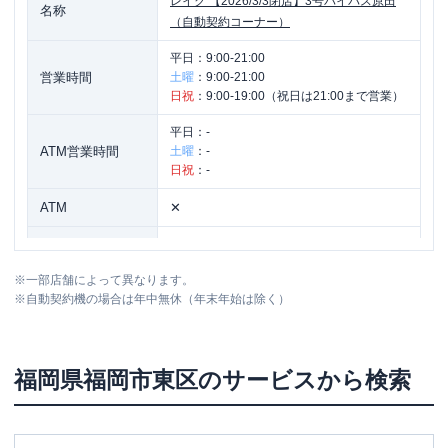
レイク
【2026/3/3閉店】3号バイパス原田
名称
（自動契約コーナー）
平日：
9:00-21:00
営業時間
土曜
：
9:00-21:00
日祝
：
9:00-19:00（祝日は21:00まで営業）
平日：
-
ATM営業時間
土曜
：
-
日祝
：
-
ATM
✕
駐車場
〇
※
一部店舗によって異なります。
住所
福岡県福岡市東区原田3丁目9番31号
※
自動契約機の場合は年中無休（年末年始は除く）
福岡県
福岡市東区
のサービスから検索