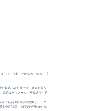
によって、当日中の融資ができない場
日中に振込みが可能です。審査結果を
ては、電話またはメールで審査結果が通
日以内に収入証明書類の提出とレイク
は通常金利適用。初回契約翌日から無