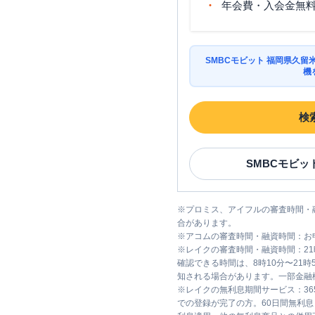
年会費・入会金無
SMBCモビット 福岡県久
機
検
SMBCモビッ
※
プロミス、アイフルの審査時間・
合があります。
※
アコムの審査時間・融資時間：お
※
レイクの審査時間・融資時間：2
確認できる時間は、8時10分〜21
知される場合があります。一部金融
※
レイクの無利息期間サービス：36
での登録が完了の方。60日間無利