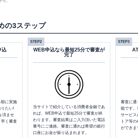
不可。
めの3ステップ
STEP2
STEP3
申込
WEB申込なら最短25分で審査が
A
完了
み順に実施
審査に通
当サイトで紹介している消費者金融であ
りたい!
能です。
れば、WEB申込で最短25分で審査が終
を済ませ
サービス
わります。審査結果はご入力頂いた電話
、早く審査
トア等の
番号にご連絡。審査に通れば希望の銀行
ができま
口座にお金が振り込まれます。