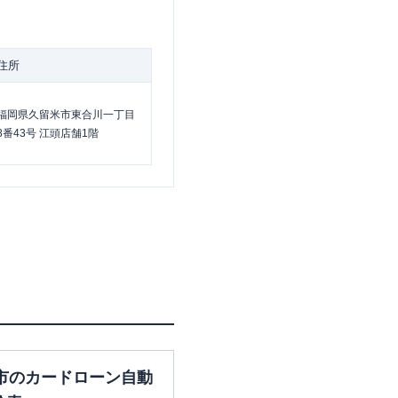
住所
福岡県久留米市東合川一丁目
8番43号 江頭店舗1階
市のカードローン自動