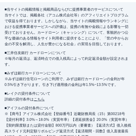
■当サイトの掲載情報と掲載商品ならびに提携事業者のサービスについて
当サイトでは、掲載各社（アコム株式会社等）のアフィリエイトプログラム
で収益を得ております。しかしながら、当サイトの掲載情報やランキングに
おける提携事業者サービスへの評価は、提携の有無や金銭による影響を一切
受けておりません。カードローン（キャッシング）について、客観的かつ公
平な価値のある情報をサイト利用者に提供することにより、「世の中からお
金の不安を解消し、人生が豊かになる社会」の実現を目指しております。
■三井住友銀行 カードローンについて
※毎月の返済は、返済時点での借入残高によって約定返済金額が設定されま
す。
■みずほ銀行カードローンについて
※みずほ銀行住宅ローンのご利用で、みずほ銀行カードローンの金利が年
0.5%引き下がります。引き下げ適用後の金利は年1.5%~13.5%です。
■レイクの貸付条件について
詳細の貸付条件は
こちら
■アイフルの貸付条件について
※【商号】アイフル株式会社【登録番号】近畿財務局長（15）第00218号
【貸付利率】3.0%～18.0%（実質年率）【遅延損害金】20.0%（実質年率）
【契約限度額または貸付金額】800万円以内（要審査）【返済方式】借入後残
高スライド元利定額リボルビング返済方式【返済期間・回数】借入直後最長