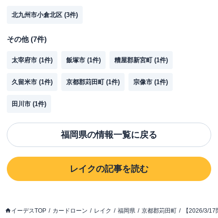
北九州市小倉北区
(
3
件)
その他
(
7
件)
太宰府市
(
1
件)
飯塚市
(
1
件)
糟屋郡新宮町
(
1
件)
久留米市
(
1
件)
京都郡苅田町
(
1
件)
宗像市
(
1
件)
田川市
(
1
件)
福岡県
の情報一覧に戻る
レイク
の記事を読む
イーデスTOP
カードローン
レイク
福岡県
京都郡苅田町
【2026/3