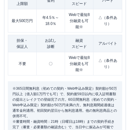
金利
パート
上限額
スピード
Webで最短8
年4.5％～
△（条件あ
最大500万円
分融資も可
18.0％
り）
能※
担保・
お試し
融資
アルバイト
保証人
診断
スピード
Webで最短8
△（条件あ
不要
〇
分融資も可
り）
能※
※365日間無利息（初めての契約・Web申込み限定）契約額が50万
円以上［借入額1万円でも可］で、契約後59日以内に収入証明書類
の提出とレイクでの登録完了の方。60日間無利息（初めての契約・
Web申込み限定）契約額が50万円未満の方。無利息期間経過後は
通常金利適用。初回契約翌日から無利息適用。他の無利息商品との
併用不可。
※審査時間・融資時間：21時（日曜日は18時）までの契約手続き
完了（審査・必要書類の確認含む）で、当日中に振込みが可能で