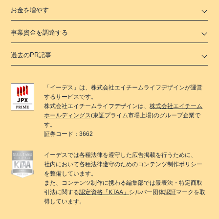
お金を増やす
事業資金を調達する
過去のPR記事
「
イーデス
」は、
株式会社エイチームライフデザイン
が運営
するサービスです。
株式会社エイチームライフデザイン
は、
株式会社エイチーム
ホールディングス
(東証プライム市場上場)のグループ企業で
す。
証券コード：3662
イーデス
では各種法律を遵守した広告掲載を行うために、
社内において各種法律遵守のためのコンテンツ制作ポリシー
を整備しています。
また、コンテンツ制作に携わる編集部では景表法・特定商取
引法に関する
認定資格「KTAA」
シルバー団体認証マークを取
得しています。