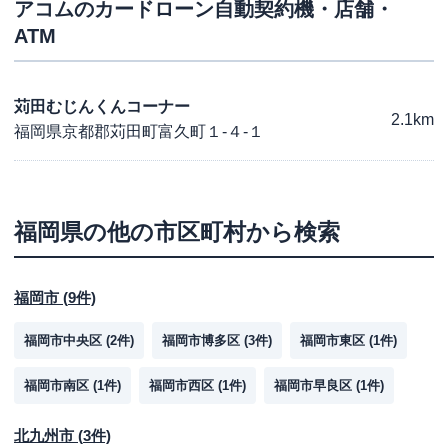
アコム
のカードローン自動契約機・店舗・
ATM
苅田むじんくんコーナー
2.1km
福岡県京都郡苅田町富久町１-４-１
福岡県
の他の市区町村から検索
福岡市
(
9
件)
福岡市中央区
(
2
件)
福岡市博多区
(
3
件)
福岡市東区
(
1
件)
福岡市南区
(
1
件)
福岡市西区
(
1
件)
福岡市早良区
(
1
件)
北九州市
(
3
件)