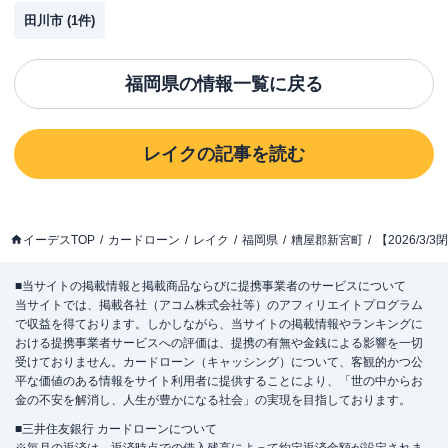
田川市
(
1
件)
福岡県
の情報一覧に戻る
レイク
の記事を読む
イーデスTOP
カードローン
レイク
福岡県
糟屋郡新宮町
【2026/3
■当サイトの掲載情報と掲載商品ならびに提携事業者のサービスについて
当サイトでは、掲載各社（アコム株式会社等）のアフィリエイトプログラム
で収益を得ております。しかしながら、当サイトの掲載情報やランキングに
おける提携事業者サービスへの評価は、提携の有無や金銭による影響を一切
受けておりません。カードローン（キャッシング）について、客観的かつ公
平な価値のある情報をサイト利用者に提供することにより、「世の中からお
金の不安を解消し、人生が豊かになる社会」の実現を目指しております。
■三井住友銀行 カードローンについて