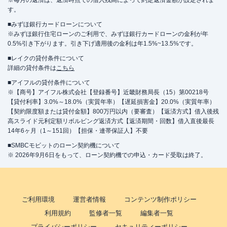
※毎月の返済は、返済時点での借入残高によって約定返済金額が設定されま
す。
■みずほ銀行カードローンについて
※みずほ銀行住宅ローンのご利用で、みずほ銀行カードローンの金利が年
0.5%引き下がります。引き下げ適用後の金利は年1.5%~13.5%です。
■レイクの貸付条件について
詳細の貸付条件は
こちら
■アイフルの貸付条件について
※【商号】アイフル株式会社【登録番号】近畿財務局長（15）第00218号
【貸付利率】3.0%～18.0%（実質年率）【遅延損害金】20.0%（実質年率）
【契約限度額または貸付金額】800万円以内（要審査）【返済方式】借入後残
高スライド元利定額リボルビング返済方式【返済期間・回数】借入直後最長
14年6ヶ月（1～151回）【担保・連帯保証人】不要
■SMBCモビットのローン契約機について
※ 2026年9月6日をもって、ローン契約機での申込・カード受取は終了。
ご利用環境
運営者情報
コンテンツ制作ポリシー
利用規約
監修者一覧
編集者一覧
プライバシーポリシー
セキュリティーポリシー