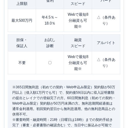
金利
パート
上限額
スピード
Webで最短8
年4.5％～
△（条件あ
最大500万円
分融資も可
18.0％
り）
能※
担保・
お試し
融資
アルバイト
保証人
診断
スピード
Webで最短8
△（条件あ
不要
〇
分融資も可
り）
能※
※365日間無利息（初めての契約・Web申込み限定）契約額が50万
円以上［借入額1万円でも可］で、契約後59日以内に収入証明書類
の提出とレイクでの登録完了の方。60日間無利息（初めての契約・
Web申込み限定）契約額が50万円未満の方。無利息期間経過後は
通常金利適用。初回契約翌日から無利息適用。他の無利息商品との
併用不可。
※審査時間・融資時間：21時（日曜日は18時）までの契約手続き
完了（審査・必要書類の確認含む）で、当日中に振込みが可能で