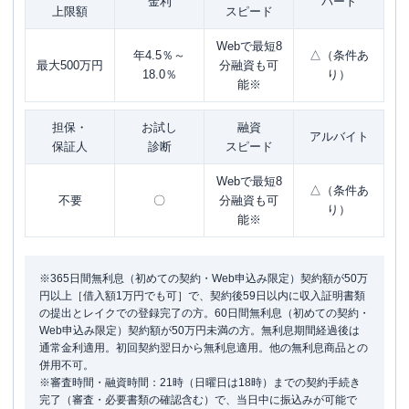
金利
パート
上限額
スピード
Webで最短8
年4.5％～
△（条件あ
最大500万円
分融資も可
18.0％
り）
能※
担保・
お試し
融資
アルバイト
保証人
診断
スピード
Webで最短8
△（条件あ
不要
〇
分融資も可
り）
能※
※365日間無利息（初めての契約・Web申込み限定）契約額が50万
円以上［借入額1万円でも可］で、契約後59日以内に収入証明書類
の提出とレイクでの登録完了の方。60日間無利息（初めての契約・
Web申込み限定）契約額が50万円未満の方。無利息期間経過後は
通常金利適用。初回契約翌日から無利息適用。他の無利息商品との
併用不可。
※審査時間・融資時間：21時（日曜日は18時）までの契約手続き
完了（審査・必要書類の確認含む）で、当日中に振込みが可能で