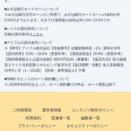
す。
■みずほ銀行カードローンについて
※みずほ銀行住宅ローンのご利用で、みずほ銀行カードローンの金利が年
0.5%引き下がります。引き下げ適用後の金利は年1.5%~13.5%です。
■レイクの貸付条件について
詳細の貸付条件は
こちら
■アイフルの貸付条件について
※【商号】アイフル株式会社【登録番号】近畿財務局長（15）第00218号
【貸付利率】3.0%～18.0%（実質年率）【遅延損害金】20.0%（実質年率）
【契約限度額または貸付金額】800万円以内（要審査）【返済方式】借入後残
高スライド元利定額リボルビング返済方式【返済期間・回数】借入直後最長
14年6ヶ月（1～151回）【担保・連帯保証人】不要
■SMBCモビットのローン契約機について
※ 2026年9月6日をもって、ローン契約機での申込・カード受取は終了。
ご利用環境
運営者情報
コンテンツ制作ポリシー
利用規約
監修者一覧
編集者一覧
プライバシーポリシー
セキュリティーポリシー