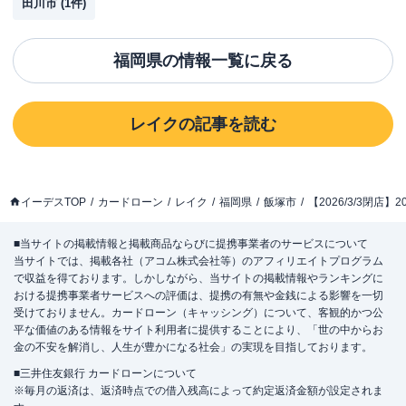
田川市
(
1
件)
福岡県
の情報一覧に戻る
レイク
の記事を読む
イーデスTOP
カードローン
レイク
福岡県
飯塚市
【2026/3/3閉店
■当サイトの掲載情報と掲載商品ならびに提携事業者のサービスについて
当サイトでは、掲載各社（アコム株式会社等）のアフィリエイトプログラム
で収益を得ております。しかしながら、当サイトの掲載情報やランキングに
おける提携事業者サービスへの評価は、提携の有無や金銭による影響を一切
受けておりません。カードローン（キャッシング）について、客観的かつ公
平な価値のある情報をサイト利用者に提供することにより、「世の中からお
金の不安を解消し、人生が豊かになる社会」の実現を目指しております。
■三井住友銀行 カードローンについて
※毎月の返済は、返済時点での借入残高によって約定返済金額が設定されま