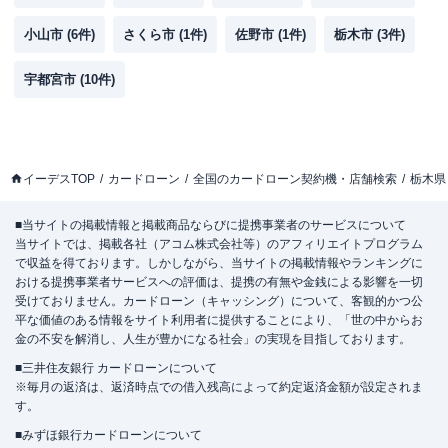
小山市
(
6
件)
さくら市
(
1
件)
佐野市
(
1
件)
栃木市
(
3
件)
宇都宮市
(
10
件)
イーデスTOP
カードローン
全国のカードローン契約機・店舗検索
栃木県
■当サイトの掲載情報と掲載商品ならびに提携事業者のサービスについて
当サイトでは、掲載各社（アコム株式会社等）のアフィリエイトプログラム
で収益を得ております。しかしながら、当サイトの掲載情報やランキングに
おける提携事業者サービスへの評価は、提携の有無や金銭による影響を一切
受けておりません。カードローン（キャッシング）について、客観的かつ公
平な価値のある情報をサイト利用者に提供することにより、「世の中からお
金の不安を解消し、人生が豊かになる社会」の実現を目指しております。
■三井住友銀行 カードローンについて
※毎月の返済は、返済時点での借入残高によって約定返済金額が設定されま
す。
■みずほ銀行カードローンについて