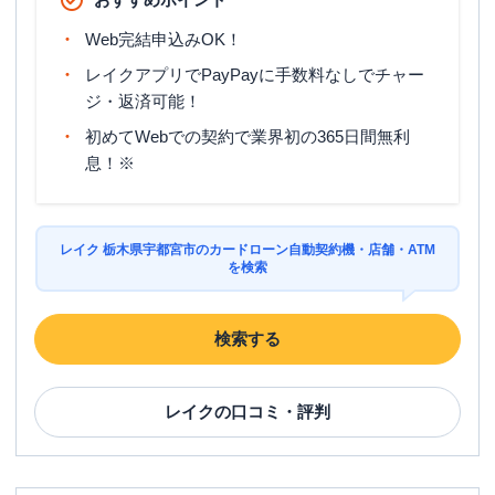
人契約コーナー
Web完結申込みOK！
平日：
09:00-21:00
営業時間
土曜
：
09:00-21:00
レイクアプリでPayPayに手数料なしでチャー
日祝
：
09:00-21:00
ジ・返済可能！
平日：
-
初めてWebでの契約で業界初の365日間無利
ATM営業時間
土曜
：
-
息！※
日祝
：
-
ATM
✕
レイク 栃木県宇都宮市のカードローン自動契約機・店舗・ATM
駐車場
〇
を検索
住所
栃木県宇都宮市御幸町２５０－１ １Ｆ
検索する
プロミス
【2026/5/10閉店】４号宇都宮簗瀬
名称
自動契約コーナー
レイク
の口コミ・評判
平日：
09:00-21:00
営業時間
土曜
：
09:00-21:00
日祝
：
09:00-21:00