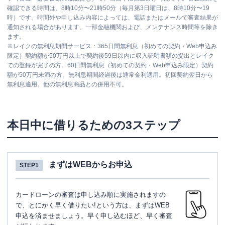
確認できる時間は、8時10分〜21時50分（毎月第3日曜日は、8時10分〜19
時）です。時間外や申し込み内容によっては、電話またはメールで審査結果が
通知される場合があります。一部金融機関および、メンテナンス時間等を除き
ます。
※
レイクの無利息期間サービス：365日間無利息（初めての契約・Web申込み
限定）契約額が50万円以上で契約後59日以内に収入証明書類の提出とレイク
での登録が完了の方。60日間無利息（初めての契約・Web申込み限定）契約
額が50万円未満の方。無利息期間経過後は通常金利適用。初回契約翌日から
無利息適用。他の無利息商品との併用不可。
本日中に借りるための3ステップ
まずはWEBからお申込
STEP1
カードローンの審査は申し込み順に実施されますの
で、とにかく早く借りたい!という方は、まずはWEB
申込を済ませましょう。早く申し込むほど、早く審査