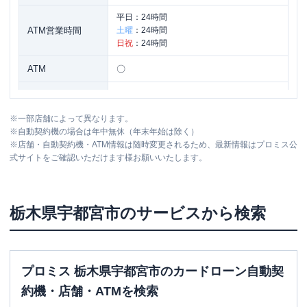
平日：
24時間
ATM営業時間
土曜
：
24時間
日祝
：
24時間
ATM
〇
駐車場
〇
※
一部店舗によって異なります。
栃木県宇都宮市インターパーク１丁目５
住所
※
自動契約機の場合は年中無休（年末年始は除く）
番１
※
店舗・自動契約機・ATM情報は随時変更されるため、最新情報はプロミス公
式サイトをご確認いただけます様お願いいたします。
レイク
宇都宮環状御幸ケ原（自動契約コー
名称
ナー）
栃木県
宇都宮市
のサービスから検索
平日：
9:00-21:00
営業時間
土曜
：
9:00-21:00
日祝
：
9:00-19:00（祝日は21:00まで営業）
平日：
-
プロミス 栃木県宇都宮市のカードローン自動契
ATM営業時間
土曜
：
-
約機・店舗・ATMを検索
日祝
：
-