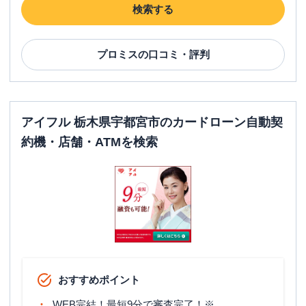
白木屋ビル4階
検索する
名称
アコム
国道4号簗瀬町むじんくんコーナー
プロミス
の口コミ・評判
平日：
09:00-21:00
営業時間
土曜
：
09:00-21:00
日祝
：
09:00-21:00
アイフル 栃木県宇都宮市のカードローン自動契
平日：
07:00-24:00
ATM営業時間
土曜
：
07:00-24:00
約機・店舗・ATMを検索
日祝
：
07:00-24:00
ATM
〇
駐車場
〇
住所
栃木県宇都宮市簗瀬町1594番地6
アイフル
【2025/12/15閉店】栃木街道西川
名称
おすすめポイント
田店 無人契約コーナー
WEB完結！最短9分で審査完了！※
平日：
09:00-21:00