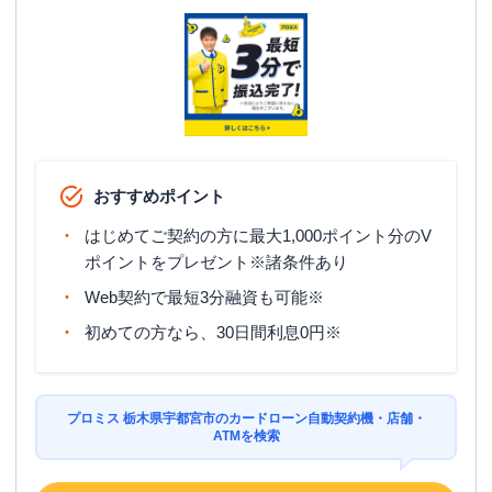
ATM
✕
駐車場
〇
栃木県宇都宮市御幸ケ原町53-4 宇都宮市
住所
北環状貸店舗1階
名称
レイク
宇都宮西口（自動契約コーナー）
おすすめポイント
平日：
9:00-21:00
はじめてご契約の方に最大1,000ポイント分のV
営業時間
土曜
：
9:00-21:00
ポイントをプレゼント※諸条件あり
日祝
：
9:00-19:00（祝日は21:00まで営業）
Web契約で最短3分融資も可能※
平日：
-
ATM営業時間
初めての方なら、30日間利息0円※
土曜
：
-
日祝
：
-
ATM
✕
プロミス 栃木県宇都宮市のカードローン自動契約機・店舗・
駐車場
✕
ATMを検索
栃木県宇都宮市駅前通り一丁目5番6号
住所