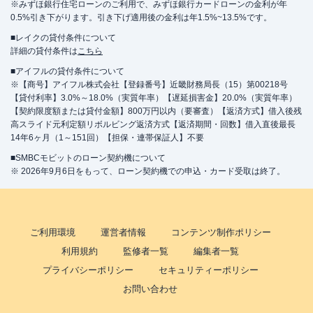
※みずほ銀行住宅ローンのご利用で、みずほ銀行カードローンの金利が年
0.5%引き下がります。引き下げ適用後の金利は年1.5%~13.5%です。
■レイクの貸付条件について
詳細の貸付条件は
こちら
■アイフルの貸付条件について
※【商号】アイフル株式会社【登録番号】近畿財務局長（15）第00218号
【貸付利率】3.0%～18.0%（実質年率）【遅延損害金】20.0%（実質年率）
【契約限度額または貸付金額】800万円以内（要審査）【返済方式】借入後残
高スライド元利定額リボルビング返済方式【返済期間・回数】借入直後最長
14年6ヶ月（1～151回）【担保・連帯保証人】不要
■SMBCモビットのローン契約機について
※ 2026年9月6日をもって、ローン契約機での申込・カード受取は終了。
ご利用環境
運営者情報
コンテンツ制作ポリシー
利用規約
監修者一覧
編集者一覧
プライバシーポリシー
セキュリティーポリシー
お問い合わせ