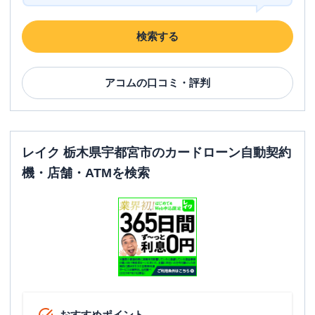
住所
栃木県宇都宮市本町5-14
検索する
アイフル
【2026/3/15閉店】環状線駒生店
名称
無人契約コーナー
アコム
の口コミ・評判
平日：
09:00-21:00
営業時間
土曜
：
09:00-21:00
日祝
：
09:00-21:00
レイク 栃木県宇都宮市のカードローン自動契約
平日：
-
ATM営業時間
土曜
：
-
機・店舗・ATMを検索
日祝
：
-
ATM
✕
駐車場
〇
住所
栃木県宇都宮市宝木町１－７２７－２７
アイフル
【2026/5/15閉店】４号御幸店 無
名称
おすすめポイント