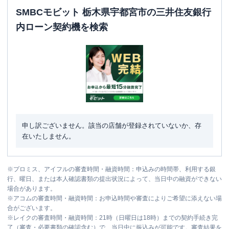
平日：
07:00-24:00
SMBCモビット 栃木県宇都宮市の三井住友銀行
ATM営業時間
土曜
：
07:00-24:00
日祝
：
07:00-24:00
内ローン契約機を検索
ATM
〇
駐車場
〇
住所
栃木県宇都宮市簗瀬町１５９４ー６
申し訳ございません。該当の店舗が登録されていないか、存
在いたしません。
※
プロミス、アイフルの審査時間・融資時間：申込みの時間帯、利用する銀
行、曜日、または本人確認書類の提出状況によって、当日中の融資ができない
場合があります。
※
アコムの審査時間・融資時間：お申込時間や審査によりご希望に添えない場
合がございます。
※
レイクの審査時間・融資時間：21時（日曜日は18時）までの契約手続き完
了（審査・必要書類の確認含む）で、当日中に振込みが可能です。審査結果を