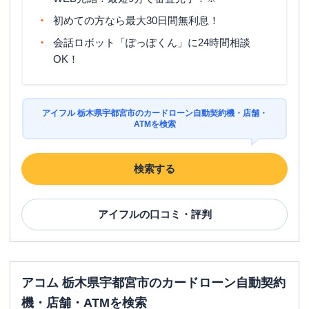
営業時間
土曜
：
09:00-21:00
初めての方なら最大30日間無利息！
日祝
：
09:00-21:00
会話ロボット「ぽっぽくん」に24時間相談
平日：
-
OK！
ATM営業時間
土曜
：
-
日祝
：
-
ATM
✕
アイフル 栃木県宇都宮市のカードローン自動契約機・店舗・
ATMを検索
駐車場
〇
栃木県宇都宮市西川田本町１丁目１－４
住所
３ １Ｆ
検索する
アイフル
【2026/2/28閉店】環状線御幸ケ原
アイフル
の口コミ・評判
名称
店 無人契約コーナー
平日：
09:00-21:00
営業時間
土曜
：
09:00-21:00
日祝
：
09:00-21:00
アコム 栃木県宇都宮市のカードローン自動契約
平日：
-
機・店舗・ATMを検索