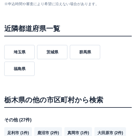
※
申込時間や審査により希望に沿えない場合があります。
近隣都道府県一覧
埼玉県
茨城県
群馬県
福島県
栃木県
の他の市区町村から検索
その他
(
27
件)
足利市
(
1
件)
鹿沼市
(
2
件)
真岡市
(
1
件)
大田原市
(
2
件)