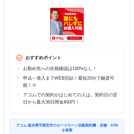
ATM営業時間
土曜
：
-
日祝
：
-
ATM
✕
駐車場
〇
栃木県宇都宮市御幸ケ原町字道下５３－
住所
４
おすすめポイント
名称
みずほ銀行
宇都宮支店
お勤め先への在籍確認は100%なし！
平日：
9：00～15：00
申込～借入までWEB完結！最短20分で融資可
営業時間
土曜
：
-
能！※
日祝
：
-
アコムでの契約がはじめての人は、契約日の翌
平日：
7：00～24：00
日から最大30日間金利0円！
ATM営業時間
土曜
：
8：00～21：00
日祝
：
8：00～21：00
ATM
〇
アコム 栃木県宇都宮市のカードローン自動契約機・店舗・ATM
を検索
駐車場
〇