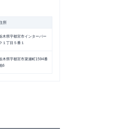
住所
栃木県宇都宮市インターパー
ク１丁目５番１
栃木県宇都宮市簗瀬町1594番
地6