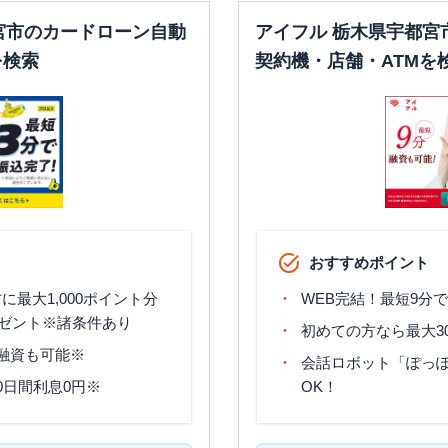
宮市のカードローン自動
アイフル 栃木県宇都宮
を検索
契約機・店舗・ATMを
おすすめポイント
最大1,000ポイント分
WEB完結！最短9分
ゼント※諸条件あり
初めての方なら最大3
分融資も可能※
会話ロボット「ぽっぽ
0日間利息0円※
OK！