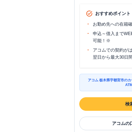
おすすめポイント
お勤め先への在籍確
申込～借入までWE
可能！※
アコムでの契約が
翌日から最大30日
アコム 栃木県宇都宮市の
AT
検
アコム
の