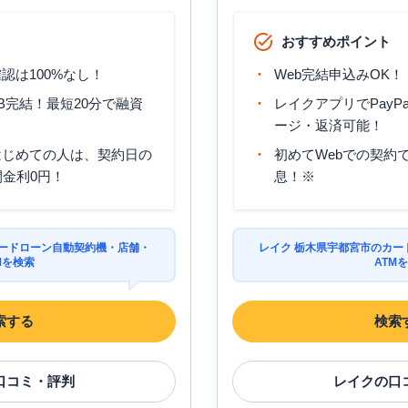
おすすめポイント
認は100%なし！
Web完結申込みOK！
B完結！最短20分で融資
レイクアプリでPayP
ージ・返済可能！
はじめての人は、契約日の
初めてWebでの契約で
間金利0円！
息！※
カードローン自動契約機・店舗・
レイク 栃木県宇都宮市のカー
Mを検索
ATM
索する
検索
口コミ・評判
レイク
の口