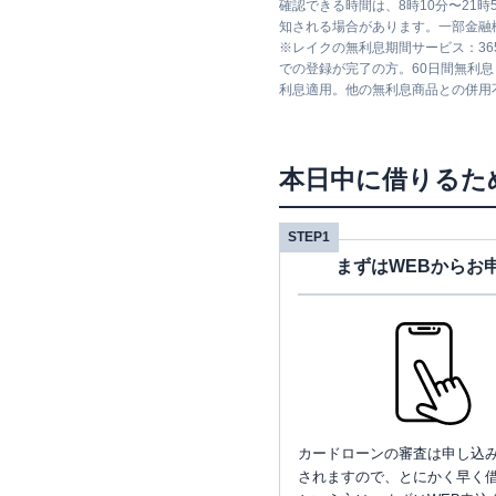
確認できる時間は、8時10分〜21
知される場合があります。一部金融
※
レイクの無利息期間サービス：36
での登録が完了の方。60日間無利
利息適用。他の無利息商品との併用
本日中に借りるた
STEP1
まずはWEBからお
カードローンの審査は申し込
されますので、とにかく早く借