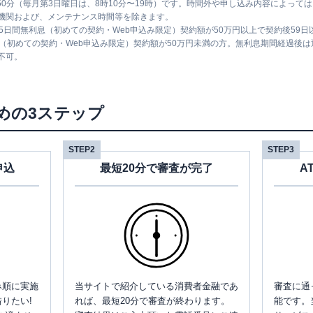
時50分（毎月第3日曜日は、8時10分〜19時）です。時間外や申し込み内容によっ
機関および、メンテナンス時間等を除きます。
5日間無利息（初めての契約・Web申込み限定）契約額が50万円以上で契約後59
息（初めての契約・Web申込み限定）契約額が50万円未満の方。無利息期間経過後
不可。
めの3ステップ
STEP2
STEP3
申込
最短20分で審査が完了
A
み順に実施
当サイトで紹介している消費者金融であ
審査に通
りたい!
れば、最短20分で審査が終わります。
能です。