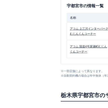
宇都宮市
の情報一覧
名称
アコム
上三川インターパー
むじんくんコーナー
アコム
国道4号簗瀬町むじん
くんコーナー
※
一部店舗によって異なります。
※
自動契約機の場合は年中無休（年
栃木県
宇都宮市
の