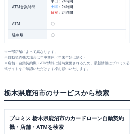
平日：
24時間
ATM営業時間
土曜
：
24時間
日祝
：
24時間
ATM
〇
駐車場
〇
住所
栃木県鹿沼市茂呂１０５９-６
※
一部店舗によって異なります。
※
自動契約機の場合は年中無休（年末年始は除く）
※
店舗・自動契約機・ATM情報は随時変更されるため、最新情報はプロミス公
アイフル
【2026/7/31閉店】鹿沼さつき通り
名称
式サイトをご確認いただけます様お願いいたします。
店 無人契約コーナー
平日：
09:00-21:00
営業時間
土曜
：
09:00-21:00
栃木県
鹿沼市
のサービスから検索
日祝
：
09:00-21:00
平日：
-
ATM営業時間
土曜
：
-
日祝
：
-
プロミス 栃木県鹿沼市のカードローン自動契約
ATM
✕
機・店舗・ATMを検索