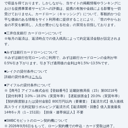
で収益を得ております。しかしながら、当サイトの掲載情報やランキングに
おける提携事業者サービスへの評価は、提携の有無や金銭による影響を一切
受けておりません。カードローン（キャッシング）について、客観的かつ公
平な価値のある情報をサイト利用者に提供することにより、「世の中からお
金の不安を解消し、人生が豊かになる社会」の実現を目指しております。
■三井住友銀行 カードローンについて
※毎月の返済は、返済時点での借入残高によって約定返済金額が設定されま
す。
■みずほ銀行カードローンについて
※みずほ銀行住宅ローンのご利用で、みずほ銀行カードローンの金利が年
0.5%引き下がります。引き下げ適用後の金利は年1.5%~13.5%です。
■レイクの貸付条件について
詳細の貸付条件は
こちら
■アイフルの貸付条件について
※【商号】アイフル株式会社【登録番号】近畿財務局長（15）第00218号
【貸付利率】3.0%～18.0%（実質年率）【遅延損害金】20.0%（実質年率）
【契約限度額または貸付金額】800万円以内（要審査）【返済方式】借入後残
高スライド元利定額リボルビング返済方式【返済期間・回数】借入直後最長
14年6ヶ月（1～151回）【担保・連帯保証人】不要
■SMBCモビットのローン契約機について
※ 2026年9月6日をもって、ローン契約機での申込・カード受取は終了。