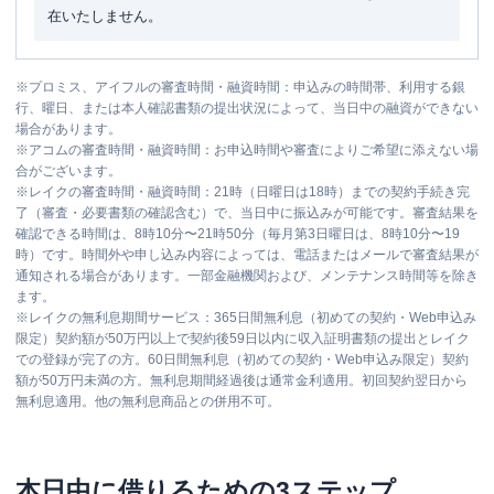
在いたしません。
※
プロミス、アイフルの審査時間・融資時間：申込みの時間帯、利用する銀
行、曜日、または本人確認書類の提出状況によって、当日中の融資ができない
場合があります。
※
アコムの審査時間・融資時間：お申込時間や審査によりご希望に添えない場
合がございます。
※
レイクの審査時間・融資時間：21時（日曜日は18時）までの契約手続き完
了（審査・必要書類の確認含む）で、当日中に振込みが可能です。審査結果を
確認できる時間は、8時10分〜21時50分（毎月第3日曜日は、8時10分〜19
時）です。時間外や申し込み内容によっては、電話またはメールで審査結果が
通知される場合があります。一部金融機関および、メンテナンス時間等を除き
ます。
※
レイクの無利息期間サービス：365日間無利息（初めての契約・Web申込み
限定）契約額が50万円以上で契約後59日以内に収入証明書類の提出とレイク
での登録が完了の方。60日間無利息（初めての契約・Web申込み限定）契約
額が50万円未満の方。無利息期間経過後は通常金利適用。初回契約翌日から
無利息適用。他の無利息商品との併用不可。
本日中に借りるための3ステップ