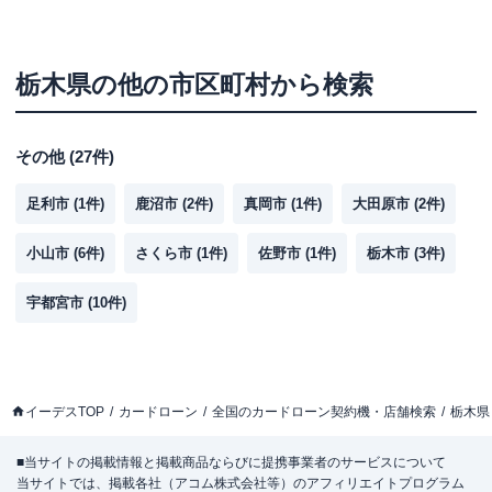
栃木県
の他の市区町村から検索
その他
(
27
件)
足利市
(
1
件)
鹿沼市
(
2
件)
真岡市
(
1
件)
大田原市
(
2
件)
小山市
(
6
件)
さくら市
(
1
件)
佐野市
(
1
件)
栃木市
(
3
件)
宇都宮市
(
10
件)
イーデスTOP
カードローン
全国のカードローン契約機・店舗検索
栃木県
■当サイトの掲載情報と掲載商品ならびに提携事業者のサービスについて
当サイトでは、掲載各社（アコム株式会社等）のアフィリエイトプログラム