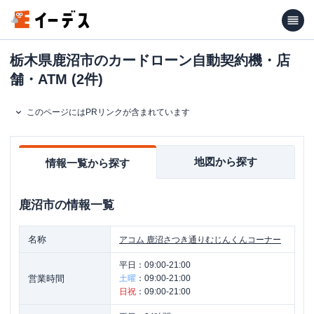
栃木県鹿沼市のカードローン自動契約機・店
舗・ATM (2件)
このページにはPRリンクが含まれています
地図から探す
情報一覧から探す
鹿沼市
の情報一覧
名称
アコム
鹿沼さつき通りむじんくんコーナー
平日：
09:00-21:00
営業時間
土曜
：
09:00-21:00
日祝
：
09:00-21:00