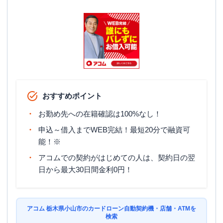
駐車場
〇
栃木県小山市東城南１丁目１－３ シャ
住所
トレ海老沼１Ｆ ２号室
おすすめポイント
お勤め先への在籍確認は100%なし！
申込～借入までWEB完結！最短20分で融資可
能！※
アコムでの契約がはじめての人は、契約日の翌
日から最大30日間金利0円！
アコム 栃木県小山市のカードローン自動契約機・店舗・ATMを
検索