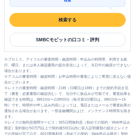
検索
検索する
SMBCモビット
の口コミ・評判
※
プロミス、アイフルの審査時間・融資時間：申込みの時間帯、利用する銀
行、曜日、または本人確認書類の提出状況によって、当日中の融資ができない
場合があります。
※
アコムの審査時間・融資時間：お申込時間や審査によりご希望に添えない場
合がございます。
※
レイクの審査時間・融資時間：21時（日曜日は18時）までの契約手続き完
了（審査・必要書類の確認含む）で、当日中に振込みが可能です。審査結果を
確認できる時間は、8時10分〜21時50分（毎月第3日曜日は、8時10分〜19
時）です。時間外や申し込み内容によっては、電話またはメールで審査結果が
通知される場合があります。一部金融機関および、メンテナンス時間等を除き
ます。
※
レイクの無利息期間サービス：365日間無利息（初めての契約・Web申込み
限定）契約額が50万円以上で契約後59日以内に収入証明書類の提出とレイク
での登録が完了の方。60日間無利息（初めての契約・Web申込み限定）契約