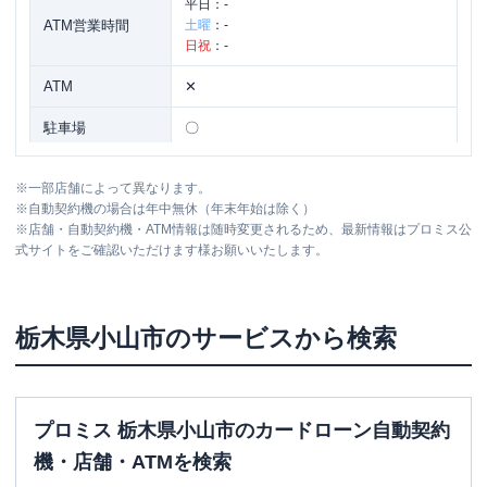
平日：
-
ATM営業時間
土曜
：
-
日祝
：
-
ATM
✕
駐車場
〇
住所
栃木県小山市東城南1丁目3-1
※
一部店舗によって異なります。
※
自動契約機の場合は年中無休（年末年始は除く）
※
店舗・自動契約機・ATM情報は随時変更されるため、最新情報はプロミス公
名称
アコム
小山国道５０号むじんくんコーナー
式サイトをご確認いただけます様お願いいたします。
平日：
09:00-21:00
営業時間
土曜
：
09:00-21:00
日祝
：
09:00-21:00
栃木県
小山市
のサービスから検索
平日：
24時間
ATM営業時間
土曜
：
24時間
日祝
：
24時間
プロミス 栃木県小山市のカードローン自動契約
ATM
〇
機・店舗・ATMを検索
駐車場
〇