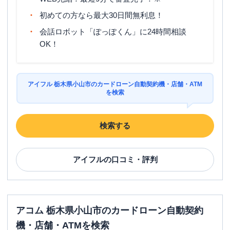
平日：
6：00～26：00月曜日の6:00～7:00
はご利用いただけません。
初めての方なら最大30日間無利息！
ATM営業時間
土曜
：
8：00～22：00
会話ロボット「ぽっぽくん」に24時間相談
日祝
：
8：00～21：00
OK！
ATM
〇
駐車場
〇
アイフル 栃木県小山市のカードローン自動契約機・店舗・ATM
住所
栃木県小山市中央町3-6-16
を検索
アイフル
【2026/2/15閉店】小山５０号バイ
検索する
名称
パス店 無人契約コーナー
平日：
09:00-21:00
アイフル
の口コミ・評判
営業時間
土曜
：
09:00-21:00
日祝
：
09:00-21:00
平日：
-
ATM営業時間
土曜
：
-
日祝
：
-
アコム 栃木県小山市のカードローン自動契約
機・店舗・ATMを検索
ATM
✕