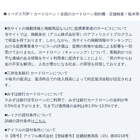
イーデスTOP
カードローン
全国のカードローン契約機・店舗検索
栃木県
■当サイトの掲載情報と掲載商品ならびに提携事業者のサービスについて
当サイトでは、掲載各社（アコム株式会社等）のアフィリエイトプログラム
で収益を得ております。しかしながら、当サイトの掲載情報やランキングに
おける提携事業者サービスへの評価は、提携の有無や金銭による影響を一切
受けておりません。カードローン（キャッシング）について、客観的かつ公
平な価値のある情報をサイト利用者に提供することにより、「世の中からお
金の不安を解消し、人生が豊かになる社会」の実現を目指しております。
■三井住友銀行 カードローンについて
※毎月の返済は、返済時点での借入残高によって約定返済金額が設定されま
す。
■みずほ銀行カードローンについて
※みずほ銀行住宅ローンのご利用で、みずほ銀行カードローンの金利が年
0.5%引き下がります。引き下げ適用後の金利は年1.5%~13.5%です。
■レイクの貸付条件について
詳細の貸付条件は
こちら
■アイフルの貸付条件について
※【商号】アイフル株式会社【登録番号】近畿財務局長（15）第00218号