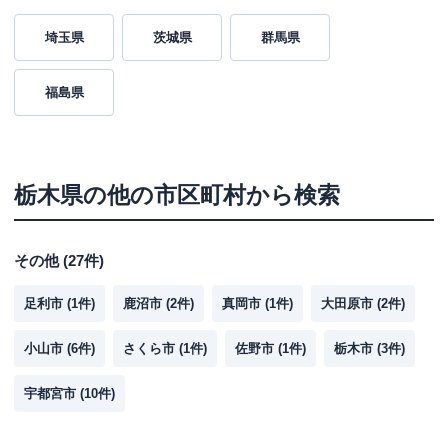
埼玉県
茨城県
群馬県
福島県
栃木県
の他の市区町村から検索
その他
(
27
件)
足利市
(
1
件)
鹿沼市
(
2
件)
真岡市
(
1
件)
大田原市
(
2
件)
小山市
(
6
件)
さくら市
(
1
件)
佐野市
(
1
件)
栃木市
(
3
件)
宇都宮市
(
10
件)