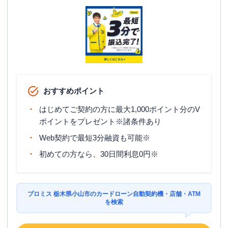
栃木県小山市東城南１丁目１-３ シャト
住所
レ海老沼２Ｆ
プロミス
【2026/5/6閉店】小山５０号自動
名称
契約コーナー
平日：
09:00-21:00
おすすめポイント
営業時間
土曜
：
09:00-21:00
日祝
：
09:00-21:00
はじめてご契約の方に最大1,000ポイント分のV
ポイントをプレゼント※諸条件あり
平日：
07:00-24:00
ATM営業時間
土曜
：
07:00-24:00
Web契約で最短3分融資も可能※
日祝
：
07:00-24:00
初めての方なら、30日間利息0円※
ATM
〇
駐車場
〇
プロミス 栃木県小山市のカードローン自動契約機・店舗・ATM
栃木県小山市東城南１－１－３ シャト
を検索
住所
レ海老沼２Ｆ１・２号室