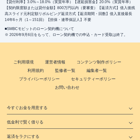
【貸付利率】3.0%～18.0%（実質年率）【遅延損害金】20.0%（実質年率）
【契約限度額または貸付金額】800万円以内（要審査）【返済方式】借入後残
高スライド元利定額リボルビング返済方式【返済期間・回数】借入直後最長
14年6ヶ月（1～151回）【担保・連帯保証人】不要
■SMBCモビットのローン契約機について
※ 2026年9月6日をもって、ローン契約機での申込・カード受取は終了。
ご利用環境
運営者情報
コンテンツ制作ポリシー
利用規約
監修者一覧
編集者一覧
プライバシーポリシー
セキュリティーポリシー
お問い合わせ
今すぐお金を用意する
低金利で賢く借りる
返済をラクにする