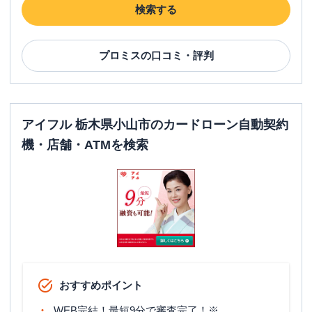
検索する
名称
SMBCモビット
三井住友銀行小山
平日：
09:00-21:00
プロミス
の口コミ・評判
営業時間
土曜
：
09:00-21:00
日祝
：
09:00-21:00
平日：
-
ATM営業時間
土曜
：
-
日祝
：
-
アイフル 栃木県小山市のカードローン自動契約
機・店舗・ATMを検索
ATM
✕
駐車場
✕
住所
栃木県小山市城山町3-4-1
名称
みずほ銀行
小山支店
平日：
9：00～15：00
営業時間
土曜
：
-
おすすめポイント
日祝
：
-
WEB完結！最短9分で審査完了！※