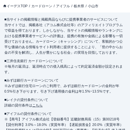
イーデスTOP
カードローン
アイフル
栃木県
小山市
■当サイトの掲載情報と掲載商品ならびに提携事業者のサービスについて
当サイトでは、掲載各社（アコム株式会社等）のアフィリエイトプログラム
で収益を得ております。しかしながら、当サイトの掲載情報やランキングに
おける提携事業者サービスへの評価は、提携の有無や金銭による影響を一切
受けておりません。カードローン（キャッシング）について、客観的かつ公
平な価値のある情報をサイト利用者に提供することにより、「世の中からお
金の不安を解消し、人生が豊かになる社会」の実現を目指しております。
■三井住友銀行 カードローンについて
※毎月の返済は、返済時点での借入残高によって約定返済金額が設定されま
す。
■みずほ銀行カードローンについて
※みずほ銀行住宅ローンのご利用で、みずほ銀行カードローンの金利が年
0.5%引き下がります。引き下げ適用後の金利は年1.5%~13.5%です。
■レイクの貸付条件について
詳細の貸付条件は
こちら
■アイフルの貸付条件について
※【商号】アイフル株式会社【登録番号】近畿財務局長（15）第00218号
【貸付利率】3.0%～18.0%（実質年率）【遅延損害金】20.0%（実質年率）