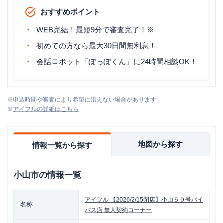
おすすめポイント
WEB完結！最短9分で審査完了！※
初めての方なら最大30日間無利息！
会話ロボット「ぽっぽくん」に24時間相談OK！
※
申込時間や審査により希望に沿えない場合があります。
※
アイフル
の詳細はこちら
地図から探す
情報一覧から探す
小山市
の情報一覧
アイフル
【2026/2/15閉店】小山５０号バイ
名称
パス店 無人契約コーナー