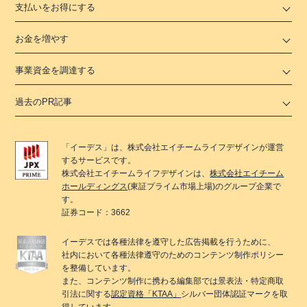
支払いをお得にする
お金を増やす
事業資金を調達する
過去のPR記事
「
イーデス
」は、
株式会社エイチームライフデザイン
が運営
するサービスです。
株式会社エイチームライフデザイン
は、
株式会社エイチーム
ホールディングス
(東証プライム市場上場)のグループ企業で
す。
証券コード：3662
イーデス
では各種法律を遵守した広告掲載を行うために、
社内において各種法律遵守のためのコンテンツ制作ポリシー
を整備しています。
また、コンテンツ制作に携わる編集部では景表法・特定商取
引法に関する
認定資格「KTAA」
シルバー団体認証マークを取