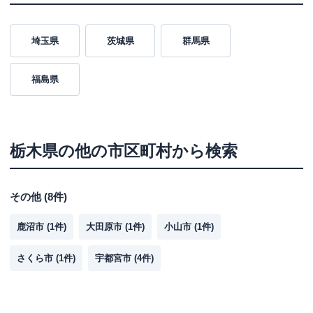
埼玉県
茨城県
群馬県
福島県
栃木県
の他の市区町村から検索
その他
(
8
件)
鹿沼市
(
1
件)
大田原市
(
1
件)
小山市
(
1
件)
さくら市
(
1
件)
宇都宮市
(
4
件)