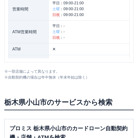
平日：
09:00-21:00
営業時間
土曜
：
09:00-21:00
日祝
：
09:00-21:00
平日：
-
ATM営業時間
土曜
：
-
日祝
：
-
ATM
✕
駐車場
〇
※
一部店舗によって異なります。
栃木県小山市東城南１丁目１－３ シャ
住所
※
自動契約機の場合は年中無休（年末年始は除く）
トレ海老沼１Ｆ ２号室
栃木県
小山市
のサービスから検索
プロミス 栃木県小山市のカードローン自動契約
機・店舗・ATMを検索