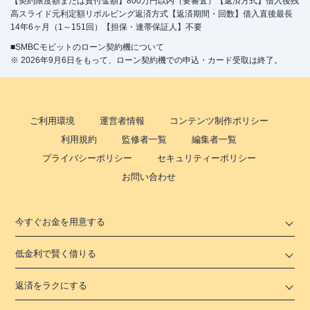
【契約限度額または貸付金額】800万円以内（要審査）【返済方式】借入後残
高スライド元利定額リボルビング返済方式【返済期間・回数】借入直後最長
14年6ヶ月（1～151回）【担保・連帯保証人】不要
■SMBCモビットのローン契約機について
※ 2026年9月6日をもって、ローン契約機での申込・カード受取は終了。
ご利用環境
運営者情報
コンテンツ制作ポリシー
利用規約
監修者一覧
編集者一覧
プライバシーポリシー
セキュリティーポリシー
お問い合わせ
今すぐお金を用意する
低金利で賢く借りる
返済をラクにする