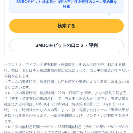
SMBCモビット 栃木県小山市の三井住友銀行内ローン契約機を
検索
検索する
SMBCモビット
の口コミ・評判
※
プロミス、アイフルの審査時間・融資時間：申込みの時間帯、利用する銀
行、曜日、または本人確認書類の提出状況によって、当日中の融資ができない
場合があります。
※
アコムの審査時間・融資時間：お申込時間や審査によりご希望に添えない場
合がございます。
※
レイクの審査時間・融資時間：21時（日曜日は18時）までの契約手続き完
了（審査・必要書類の確認含む）で、当日中に振込みが可能です。審査結果を
確認できる時間は、8時10分〜21時50分（毎月第3日曜日は、8時10分〜19
時）です。時間外や申し込み内容によっては、電話またはメールで審査結果が
通知される場合があります。一部金融機関および、メンテナンス時間等を除き
ます。
※
レイクの無利息期間サービス：365日間無利息（初めての契約・Web申込み
限定）契約額が50万円以上で契約後59日以内に収入証明書類の提出とレイク