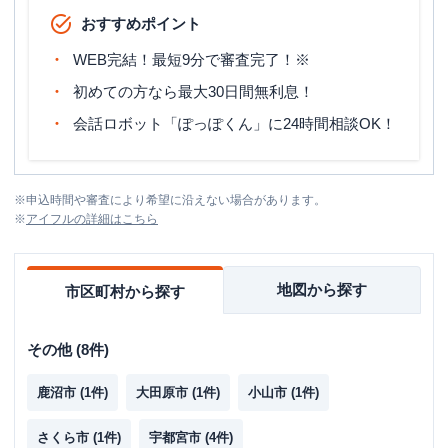
おすすめポイント
WEB完結！最短9分で審査完了！※
初めての方なら最大30日間無利息！
会話ロボット「ぽっぽくん」に24時間相談OK！
※
申込時間や審査により希望に沿えない場合があります。
※
アイフル
の詳細はこちら
地図から探す
市区町村から探す
その他
(
8
件)
鹿沼市
(
1
件)
大田原市
(
1
件)
小山市
(
1
件)
さくら市
(
1
件)
宇都宮市
(
4
件)