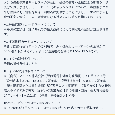
おける提携事業者サービスへの評価は、提携の有無や金銭による影響を一切
受けておりません。カードローン（キャッシング）について、客観的かつ公
平な価値のある情報をサイト利用者に提供することにより、「世の中からお
金の不安を解消し、人生が豊かになる社会」の実現を目指しております。
■三井住友銀行 カードローンについて
※毎月の返済は、返済時点での借入残高によって約定返済金額が設定されま
す。
■みずほ銀行カードローンについて
※みずほ銀行住宅ローンのご利用で、みずほ銀行カードローンの金利が年
0.5%引き下がります。引き下げ適用後の金利は年1.5%~13.5%です。
■レイクの貸付条件について
詳細の貸付条件は
こちら
■アイフルの貸付条件について
※【商号】アイフル株式会社【登録番号】近畿財務局長（15）第00218号
【貸付利率】3.0%～18.0%（実質年率）【遅延損害金】20.0%（実質年率）
【契約限度額または貸付金額】800万円以内（要審査）【返済方式】借入後残
高スライド元利定額リボルビング返済方式【返済期間・回数】借入直後最長
14年6ヶ月（1～151回）【担保・連帯保証人】不要
■SMBCモビットのローン契約機について
※ 2026年9月6日をもって、ローン契約機での申込・カード受取は終了。