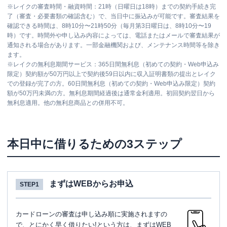
※
レイクの審査時間・融資時間：21時（日曜日は18時）までの契約手続き完
了（審査・必要書類の確認含む）で、当日中に振込みが可能です。審査結果を
確認できる時間は、8時10分〜21時50分（毎月第3日曜日は、8時10分〜19
時）です。時間外や申し込み内容によっては、電話またはメールで審査結果が
通知される場合があります。一部金融機関および、メンテナンス時間等を除き
ます。
※
レイクの無利息期間サービス：365日間無利息（初めての契約・Web申込み
限定）契約額が50万円以上で契約後59日以内に収入証明書類の提出とレイク
での登録が完了の方。60日間無利息（初めての契約・Web申込み限定）契約
額が50万円未満の方。無利息期間経過後は通常金利適用。初回契約翌日から
無利息適用。他の無利息商品との併用不可。
本日中に借りるための3ステップ
まずはWEBからお申込
STEP1
カードローンの審査は申し込み順に実施されますの
で、とにかく早く借りたい!という方は、まずはWEB