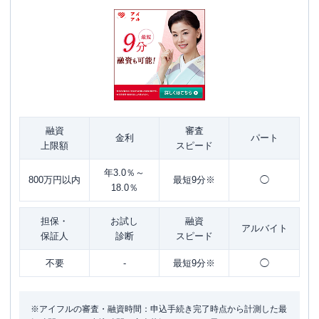
融資
審査
金利
パート
上限額
スピード
年3.0％～
800万円以内
最短9分※
◯
18.0％
担保・
お試し
融資
アルバイト
保証人
診断
スピード
不要
-
最短9分※
◯
※アイフルの審査・融資時間：申込手続き完了時点から計測した最