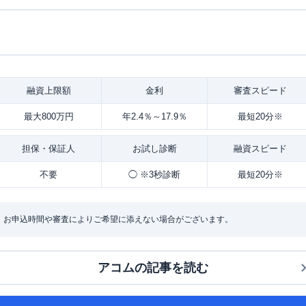
融資
上限額
金利
審査
スピード
最大800万円
年2.4％～17.9％
最短20分※
担保・
保証人
お試し
診断
融資
スピード
不要
◯ ※3秒診断
最短20分※
：お申込時間や審査によりご希望に添えない場合がございます。
アコム
の記事を読む