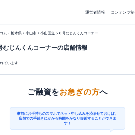
運営者情報
コンテンツ制
コム
栃木県
小山市
小山国道５０号むじんくんコーナー
号むじんくんコーナーの店舗情報
まれています
ご融資を
お急ぎの方
へ
事前にお手持ちのスマホでネット申し込みを済ませておけば、
店舗での手続きにかかる時間をかなり短縮することができま
す！