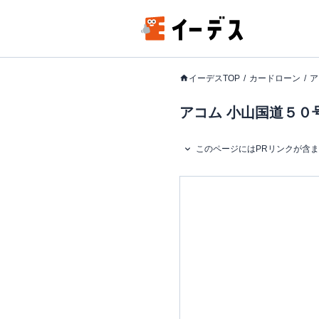
イーデスTOP
カードローン
ア
アコム 小山国道５０
このページにはPRリンクが含