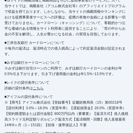
■当サイトの掲載情報と掲載商品ならびに提携事業者のサービスについて
当サイトでは、掲載各社（アコム株式会社等）のアフィリエイトプログラム
で収益を得ております。しかしながら、当サイトの掲載情報やランキングに
おける提携事業者サービスへの評価は、提携の有無や金銭による影響を一切
受けておりません。カードローン（キャッシング）について、客観的かつ公
平な価値のある情報をサイト利用者に提供することにより、「世の中からお
金の不安を解消し、人生が豊かになる社会」の実現を目指しております。
■三井住友銀行 カードローンについて
※毎月の返済は、返済時点での借入残高によって約定返済金額が設定されま
す。
■みずほ銀行カードローンについて
※みずほ銀行住宅ローンのご利用で、みずほ銀行カードローンの金利が年
0.5%引き下がります。引き下げ適用後の金利は年1.5%~13.5%です。
■レイクの貸付条件について
詳細の貸付条件は
こちら
■アイフルの貸付条件について
※【商号】アイフル株式会社【登録番号】近畿財務局長（15）第00218号
【貸付利率】3.0%～18.0%（実質年率）【遅延損害金】20.0%（実質年率）
【契約限度額または貸付金額】800万円以内（要審査）【返済方式】借入後残
高スライド元利定額リボルビング返済方式【返済期間・回数】借入直後最長
14年6ヶ月（1～151回）【担保・連帯保証人】不要