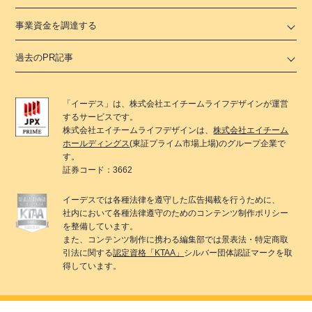
事業資金を調達する
過去のPR記事
「
イーデス
」は、
株式会社エイチームライフデザイン
が運営
するサービスです。
株式会社エイチームライフデザイン
は、
株式会社エイチーム
ホールディングス
(東証プライム市場上場)のグループ企業で
す。
証券コード：3662
イーデス
では各種法律を遵守した広告掲載を行うために、
社内において各種法律遵守のためのコンテンツ制作ポリシー
を整備しています。
また、コンテンツ制作に携わる編集部では景表法・特定商取
引法に関する
認定資格「KTAA」
シルバー団体認証マークを取
得しています。
© 2022 Ateam LifeDesign Inc.