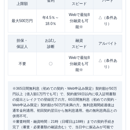
金利
パート
上限額
スピード
Webで最短8
年4.5％～
△（条件あ
最大500万円
分融資も可
18.0％
り）
能※
担保・
お試し
融資
アルバイト
保証人
診断
スピード
Webで最短8
△（条件あ
不要
〇
分融資も可
り）
能※
※365日間無利息（初めての契約・Web申込み限定）契約額が50万
円以上［借入額1万円でも可］で、契約後59日以内に収入証明書類
の提出とレイクでの登録完了の方。60日間無利息（初めての契約・
Web申込み限定）契約額が50万円未満の方。無利息期間経過後は
通常金利適用。初回契約翌日から無利息適用。他の無利息商品との
併用不可。
※審査時間・融資時間：21時（日曜日は18時）までの契約手続き
完了（審査・必要書類の確認含む）で、当日中に振込みが可能で