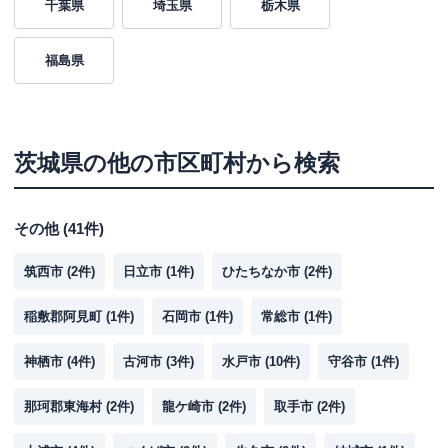
千葉県
埼玉県
栃木県
福島県
茨城県
の他の市区町村から検索
その他
(
41
件)
筑西市
(
2
件)
日立市
(
1
件)
ひたちなか市
(
2
件)
稲敷郡阿見町
(
1
件)
石岡市
(
1
件)
常総市
(
1
件)
神栖市
(
4
件)
古河市
(
3
件)
水戸市
(
10
件)
守谷市
(
1
件)
那珂郡東海村
(
2
件)
龍ケ崎市
(
2
件)
取手市
(
2
件)