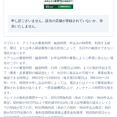
申し訳ございません。該当の店舗が登録されていないか、存
在いたしません。
※
プロミス、アイフルの審査時間・融資時間：申込みの時間帯、利用する銀
行、曜日、または本人確認書類の提出状況によって、当日中の融資ができない
場合があります。
※
アコムの審査時間・融資時間：お申込時間や審査によりご希望に添えない場
合がございます。
※
レイクの審査時間・融資時間：21時（日曜日は18時）までの契約手続き完
了（審査・必要書類の確認含む）で、当日中に振込みが可能です。審査結果を
確認できる時間は、8時10分〜21時50分（毎月第3日曜日は、8時10分〜19
時）です。時間外や申し込み内容によっては、電話またはメールで審査結果が
通知される場合があります。一部金融機関および、メンテナンス時間等を除き
ます。
※
レイクの無利息期間サービス：365日間無利息（初めての契約・Web申込み
限定）契約額が50万円以上で契約後59日以内に収入証明書類の提出とレイク
での登録が完了の方。60日間無利息（初めての契約・Web申込み限定）契約
額が50万円未満の方。無利息期間経過後は通常金利適用。初回契約翌日から