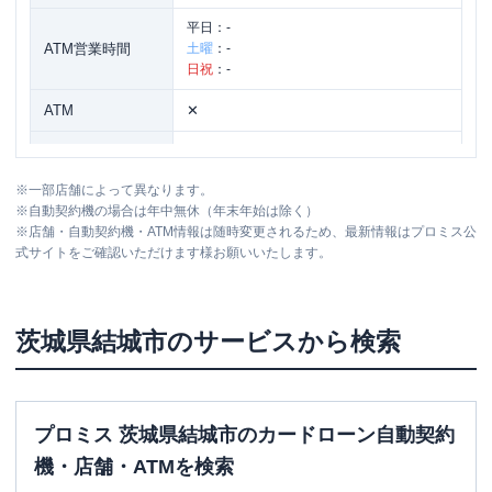
平日：
-
ATM営業時間
土曜
：
-
日祝
：
-
ATM
✕
駐車場
〇
※
一部店舗によって異なります。
住所
茨城県結城市新福寺５－１０－１
※
自動契約機の場合は年中無休（年末年始は除く）
※
店舗・自動契約機・ATM情報は随時変更されるため、最新情報はプロミス公
式サイトをご確認いただけます様お願いいたします。
茨城県
結城市
のサービスから検索
プロミス 茨城県結城市のカードローン自動契約
機・店舗・ATMを検索