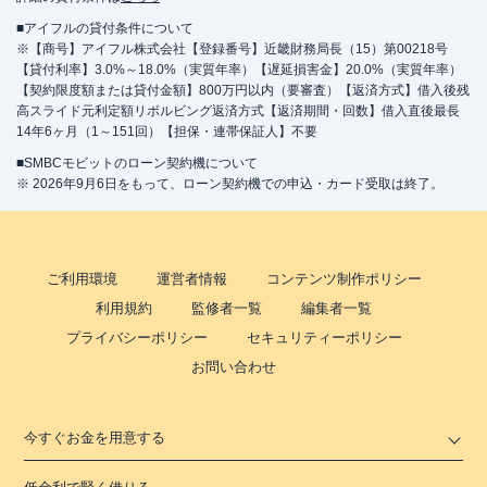
■アイフルの貸付条件について
※【商号】アイフル株式会社【登録番号】近畿財務局長（15）第00218号
【貸付利率】3.0%～18.0%（実質年率）【遅延損害金】20.0%（実質年率）
【契約限度額または貸付金額】800万円以内（要審査）【返済方式】借入後残
高スライド元利定額リボルビング返済方式【返済期間・回数】借入直後最長
14年6ヶ月（1～151回）【担保・連帯保証人】不要
■SMBCモビットのローン契約機について
※ 2026年9月6日をもって、ローン契約機での申込・カード受取は終了。
ご利用環境
運営者情報
コンテンツ制作ポリシー
利用規約
監修者一覧
編集者一覧
プライバシーポリシー
セキュリティーポリシー
お問い合わせ
今すぐお金を用意する