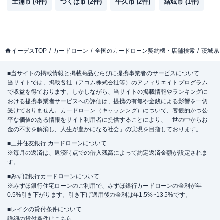
土浦市
(
4
件)
つくば市
(
2
件)
牛久市
(
2
件)
結城市
(
1
件)
イーデスTOP
カードローン
全国のカードローン契約機・店舗検索
茨城県
■当サイトの掲載情報と掲載商品ならびに提携事業者のサービスについて
当サイトでは、掲載各社（アコム株式会社等）のアフィリエイトプログラム
で収益を得ております。しかしながら、当サイトの掲載情報やランキングに
おける提携事業者サービスへの評価は、提携の有無や金銭による影響を一切
受けておりません。カードローン（キャッシング）について、客観的かつ公
平な価値のある情報をサイト利用者に提供することにより、「世の中からお
金の不安を解消し、人生が豊かになる社会」の実現を目指しております。
■三井住友銀行 カードローンについて
※毎月の返済は、返済時点での借入残高によって約定返済金額が設定されま
す。
■みずほ銀行カードローンについて
※みずほ銀行住宅ローンのご利用で、みずほ銀行カードローンの金利が年
0.5%引き下がります。引き下げ適用後の金利は年1.5%~13.5%です。
■レイクの貸付条件について
詳細の貸付条件は
こちら