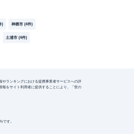
件)
神栖市
(
4
件)
土浦市
(
4
件)
報やランキングにおける提携事業者サービスへの評
情報をサイト利用者に提供することにより、「世の
5%です。