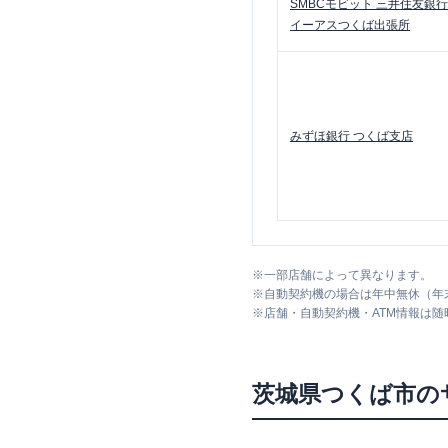
SMBCモビット
三井住友銀行
イーアスつくば出張所
みずほ銀行
つくば支店
※
一部店舗によって異なります。
※
自動契約機の場合は年中無休（年
※
店舗・自動契約機・ATM情報は
茨城県
つくば市
の