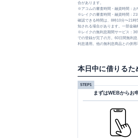
合があります。
※
アコムの審査時間・融資時間：お
※
レイクの審査時間・融資時間：2
確認できる時間は、8時10分〜21
知される場合があります。一部金融
※
レイクの無利息期間サービス：36
での登録が完了の方。60日間無利
利息適用。他の無利息商品との併用
本日中に借りるた
STEP1
まずはWEBからお