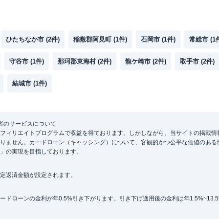
ひたちなか市
(
2
件)
稲敷郡阿見町
(
1
件)
石岡市
(
1
件)
常総市
(
1
守谷市
(
1
件)
那珂郡東海村
(
2
件)
龍ケ崎市
(
2
件)
取手市
(
2
件)
結城市
(
1
件)
者のサービスについて
フィリエイトプログラムで収益を得ております。しかしながら、当サイトの掲載情
りません。カードローン（キャッシング）について、客観的かつ公平な価値のある
」の実現を目指しております。
定返済金額が設定されます。
ローンの金利が年0.5%引き下がります。引き下げ適用後の金利は年1.5%~13.