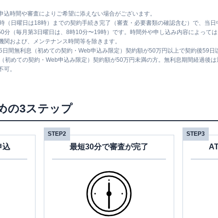
申込時間や審査によりご希望に添えない場合がございます。
1時（日曜日は18時）までの契約手続き完了（審査・必要書類の確認含む）で、当
時50分（毎月第3日曜日は、8時10分〜19時）です。時間外や申し込み内容によっ
機関および、メンテナンス時間等を除きます。
5日間無利息（初めての契約・Web申込み限定）契約額が50万円以上で契約後59
息（初めての契約・Web申込み限定）契約額が50万円未満の方。無利息期間経過後
不可。
めの3ステップ
STEP2
STEP3
申込
最短30分で審査が完了
A