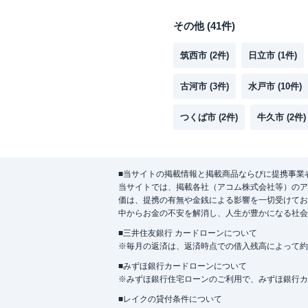
その他
(
41
件)
筑西市
(
2
件)
日立市
(
1
件)
古河市
(
3
件)
水戸市
(
10
件)
つくば市
(
2
件)
牛久市
(
2
件)
■当サイトの掲載情報と掲載商品ならびに提携事業
当サイトでは、掲載各社（アコム株式会社等）のア
価は、提携の有無や金銭による影響を一切受けてお
中からお金の不安を解消し、人生が豊かになる社会
■三井住友銀行 カードローンについて
※毎月の返済は、返済時点での借入残高によって約
■みずほ銀行カードローンについて
※みずほ銀行住宅ローンのご利用で、みずほ銀行カード
■レイクの貸付条件について