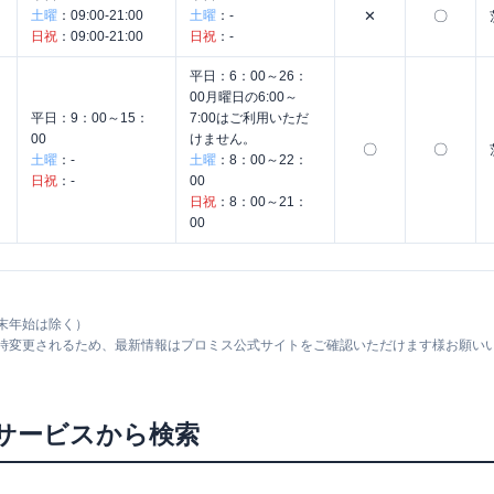
土曜
：
09:00-21:00
土曜
：
-
✕
〇
日祝
：
09:00-21:00
日祝
：
-
平日：
6：00～26：
00月曜日の6:00～
平日：
9：00～15：
7:00はご利用いただ
00
けません。
〇
〇
土曜
：
-
土曜
：
8：00～22：
日祝
：
-
00
日祝
：
8：00～21：
00
末年始は除く）
随時変更されるため、最新情報はプロミス公式サイトをご確認いただけます様お願い
サービスから検索