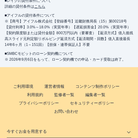
■レイクの貸付条件について
詳細の貸付条件は
こちら
■アイフルの貸付条件について
※【商号】アイフル株式会社【登録番号】近畿財務局長（15）第00218号
【貸付利率】3.0%～18.0%（実質年率）【遅延損害金】20.0%（実質年率）
【契約限度額または貸付金額】800万円以内（要審査）【返済方式】借入後残
高スライド元利定額リボルビング返済方式【返済期間・回数】借入直後最長
14年6ヶ月（1～151回）【担保・連帯保証人】不要
■SMBCモビットのローン契約機について
※ 2026年9月6日をもって、ローン契約機での申込・カード受取は終了。
ご利用環境
運営者情報
コンテンツ制作ポリシー
利用規約
監修者一覧
編集者一覧
プライバシーポリシー
セキュリティーポリシー
お問い合わせ
今すぐお金を用意する