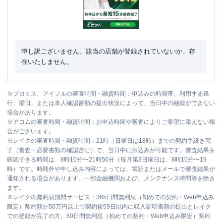
申し訳ございません。該当の店舗が登録されていないか、存
在いたしません。
※
プロミス、アイフルの審査時間・融資時間：申込みの時間帯、利用する銀
行、曜日、または本人確認書類の提出状況によって、当日中の融資ができない
場合があります。
※
アコムの審査時間・融資時間：お申込時間や審査によりご希望に添えない場
合がございます。
※
レイクの審査時間・融資時間：21時（日曜日は18時）までの契約手続き完
了（審査・必要書類の確認含む）で、当日中に振込みが可能です。審査結果を
確認できる時間は、8時10分〜21時50分（毎月第3日曜日は、8時10分〜19
時）です。時間外や申し込み内容によっては、電話またはメールで審査結果が
通知される場合があります。一部金融機関および、メンテナンス時間等を除き
ます。
※
レイクの無利息期間サービス：365日間無利息（初めての契約・Web申込み
限定）契約額が50万円以上で契約後59日以内に収入証明書類の提出とレイク
での登録が完了の方。60日間無利息（初めての契約・Web申込み限定）契約