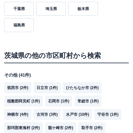
千葉県
埼玉県
栃木県
福島県
茨城県
の他の市区町村から検索
その他
(
41
件)
筑西市
(
2
件)
日立市
(
1
件)
ひたちなか市
(
2
件)
稲敷郡阿見町
(
1
件)
石岡市
(
1
件)
常総市
(
1
件)
神栖市
(
4
件)
古河市
(
3
件)
水戸市
(
10
件)
守谷市
(
1
件)
那珂郡東海村
(
2
件)
龍ケ崎市
(
2
件)
取手市
(
2
件)