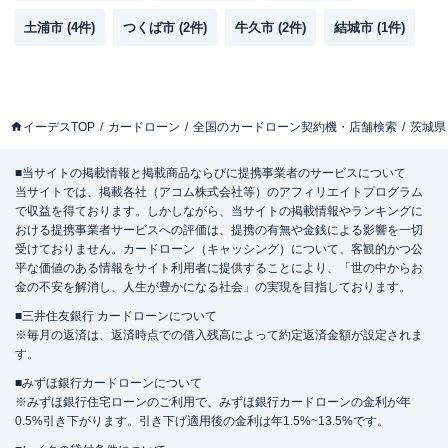
土浦市
(
4
件)
つくば市
(
2
件)
牛久市
(
2
件)
結城市
(
1
件)
イーデスTOP
カードローン
全国のカードローン契約機・店舗検索
茨城県
■当サイトの掲載情報と掲載商品ならびに提携事業者のサービスについて
当サイトでは、掲載各社（アコム株式会社等）のアフィリエイトプログラム
で収益を得ております。しかしながら、当サイトの掲載情報やランキングに
おける提携事業者サービスへの評価は、提携の有無や金銭による影響を一切
受けておりません。カードローン（キャッシング）について、客観的かつ公
平な価値のある情報をサイト利用者に提供することにより、「世の中からお
金の不安を解消し、人生が豊かになる社会」の実現を目指しております。
■三井住友銀行 カードローンについて
※毎月の返済は、返済時点での借入残高によって約定返済金額が設定されま
す。
■みずほ銀行カードローンについて
※みずほ銀行住宅ローンのご利用で、みずほ銀行カードローンの金利が年
0.5%引き下がります。引き下げ適用後の金利は年1.5%~13.5%です。