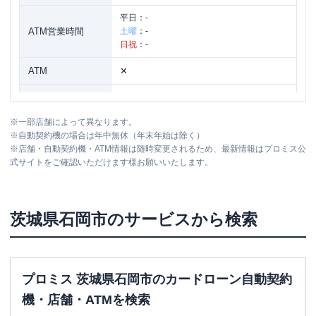
平日：
-
ATM営業時間
土曜
：
-
日祝
：
-
ATM
✕
駐車場
〇
※
一部店舗によって異なります。
住所
茨城県石岡市東石岡5丁目7-13
※
自動契約機の場合は年中無休（年末年始は除く）
※
店舗・自動契約機・ATM情報は随時変更されるため、最新情報はプロミス公
式サイトをご確認いただけます様お願いいたします。
茨城県
石岡市
のサービスから検索
プロミス 茨城県石岡市のカードローン自動契約
機・店舗・ATMを検索