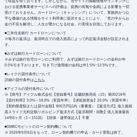
で収益を得ております。しかしながら、当サイトの掲載情報やランキングに
おける提携事業者サービスへの評価は、提携の有無や金銭による影響を一切
受けておりません。カードローン（キャッシング）について、客観的かつ公
平な価値のある情報をサイト利用者に提供することにより、「世の中からお
金の不安を解消し、人生が豊かになる社会」の実現を目指しております。
■三井住友銀行 カードローンについて
※毎月の返済は、返済時点での借入残高によって約定返済金額が設定されま
す。
■みずほ銀行カードローンについて
※みずほ銀行住宅ローンのご利用で、みずほ銀行カードローンの金利が年
0.5%引き下がります。引き下げ適用後の金利は年1.5%~13.5%です。
■レイクの貸付条件について
詳細の貸付条件は
こちら
■アイフルの貸付条件について
※【商号】アイフル株式会社【登録番号】近畿財務局長（15）第00218号
【貸付利率】3.0%～18.0%（実質年率）【遅延損害金】20.0%（実質年率）
【契約限度額または貸付金額】800万円以内（要審査）【返済方式】借入後残
高スライド元利定額リボルビング返済方式【返済期間・回数】借入直後最長
14年6ヶ月（1～151回）【担保・連帯保証人】不要
■SMBCモビットのローン契約機について
※ 2026年9月6日をもって、ローン契約機での申込・カード受取は終了。