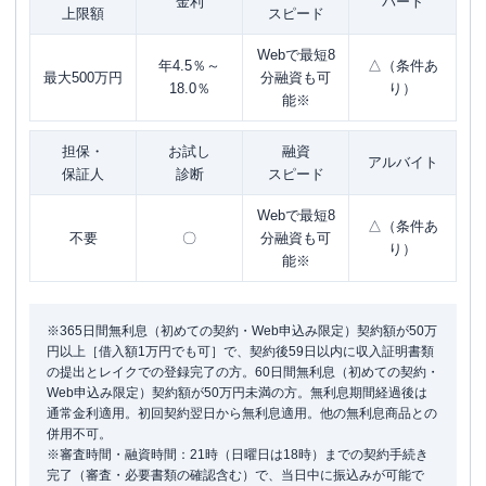
金利
パート
上限額
スピード
Webで最短8
年4.5％～
△（条件あ
最大500万円
分融資も可
18.0％
り）
能※
担保・
お試し
融資
アルバイト
保証人
診断
スピード
Webで最短8
△（条件あ
不要
〇
分融資も可
り）
能※
※365日間無利息（初めての契約・Web申込み限定）契約額が50万
円以上［借入額1万円でも可］で、契約後59日以内に収入証明書類
の提出とレイクでの登録完了の方。60日間無利息（初めての契約・
Web申込み限定）契約額が50万円未満の方。無利息期間経過後は
通常金利適用。初回契約翌日から無利息適用。他の無利息商品との
併用不可。
※審査時間・融資時間：21時（日曜日は18時）までの契約手続き
完了（審査・必要書類の確認含む）で、当日中に振込みが可能で