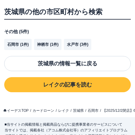
茨城県
の他の市区町村から検索
その他
(
5
件)
石岡市
(
1
件)
神栖市
(
1
件)
水戸市
(
3
件)
茨城県
の情報一覧に戻る
レイク
の記事を読む
イーデスTOP
カードローン
レイク
茨城県
石岡市
【2025/12/2
■当サイトの掲載情報と掲載商品ならびに提携事業者のサービスについて
当サイトでは、掲載各社（アコム株式会社等）のアフィリエイトプログラム