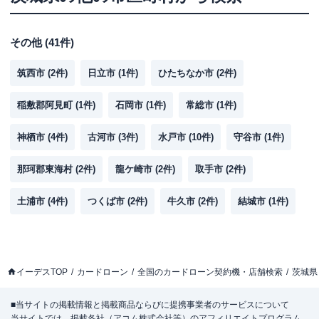
その他
(
41
件)
筑西市
(
2
件)
日立市
(
1
件)
ひたちなか市
(
2
件)
稲敷郡阿見町
(
1
件)
石岡市
(
1
件)
常総市
(
1
件)
神栖市
(
4
件)
古河市
(
3
件)
水戸市
(
10
件)
守谷市
(
1
件)
那珂郡東海村
(
2
件)
龍ケ崎市
(
2
件)
取手市
(
2
件)
土浦市
(
4
件)
つくば市
(
2
件)
牛久市
(
2
件)
結城市
(
1
件)
イーデスTOP
カードローン
全国のカードローン契約機・店舗検索
茨城県
■当サイトの掲載情報と掲載商品ならびに提携事業者のサービスについて
当サイトでは、掲載各社（アコム株式会社等）のアフィリエイトプログラム