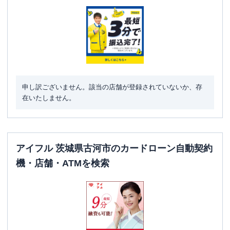
駐車場
〇
茨城県古河市雷電町１１－３３ 日翔ビ
住所
ル１Ｆ
名称
みずほ銀行
古河支店
申し訳ございません。該当の店舗が登録されていないか、存
平日：
9：00～15：00
在いたしません。
営業時間
土曜
：
-
日祝
：
-
平日：
7：00～24：00
ATM営業時間
土曜
：
8：00～21：00
アイフル 茨城県古河市のカードローン自動契約
日祝
：
8：00～21：00
機・店舗・ATMを検索
ATM
〇
駐車場
〇
住所
茨城県古河市東1-1-2