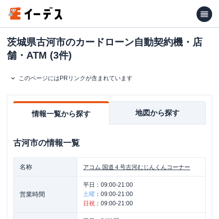
茨城県古河市のカードローン自動契約機・店
舗・ATM (3件)
このページにはPRリンクが含まれています
地図から探す
情報一覧から探す
古河市
の情報一覧
名称
アコム
国道４号古河むじんくんコーナー
平日：
09:00-21:00
営業時間
土曜
：
09:00-21:00
日祝
：
09:00-21:00