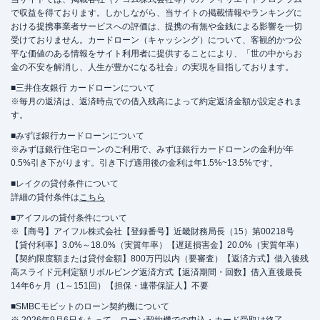
で収益を得ております。しかしながら、当サイトの掲載情報やランキングに
おける提携事業者サービスへの評価は、提携の有無や金銭による影響を一切
受けておりません。カードローン（キャッシング）について、客観的かつ公
平な価値のある情報をサイト利用者に提供することにより、「世の中からお
金の不安を解消し、人生が豊かになる社会」の実現を目指しております。
■三井住友銀行 カードローンについて
※毎月の返済は、返済時点での借入残高によって約定返済金額が設定されま
す。
■みずほ銀行カードローンについて
※みずほ銀行住宅ローンのご利用で、みずほ銀行カードローンの金利が年
0.5%引き下がります。引き下げ適用後の金利は年1.5%~13.5%です。
■レイクの貸付条件について
詳細の貸付条件は
こちら
■アイフルの貸付条件について
※【商号】アイフル株式会社【登録番号】近畿財務局長（15）第00218号
【貸付利率】3.0%～18.0%（実質年率）【遅延損害金】20.0%（実質年率）
【契約限度額または貸付金額】800万円以内（要審査）【返済方式】借入後残
高スライド元利定額リボルビング返済方式【返済期間・回数】借入直後最長
14年6ヶ月（1～151回）【担保・連帯保証人】不要
■SMBCモビットのローン契約機について