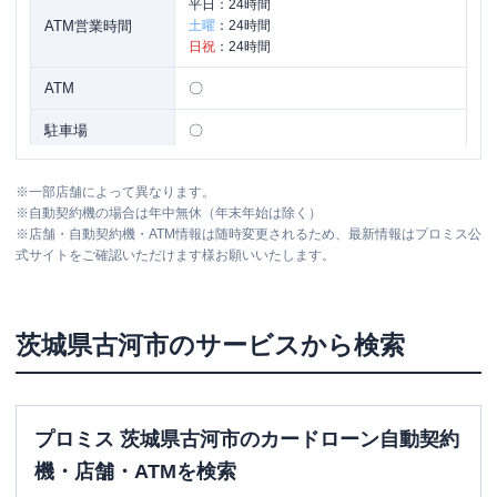
平日：
24時間
ATM営業時間
土曜
：
24時間
日祝
：
24時間
ATM
〇
駐車場
〇
茨城県古河市雷電町１１-３３ 日翔ビル
住所
※
一部店舗によって異なります。
１Ｆ
※
自動契約機の場合は年中無休（年末年始は除く）
※
店舗・自動契約機・ATM情報は随時変更されるため、最新情報はプロミス公
式サイトをご確認いただけます様お願いいたします。
アイフル
【2026/1/31閉店】国道４号古河店
名称
無人契約コーナー
平日：
09:00-21:00
茨城県
古河市
のサービスから検索
営業時間
土曜
：
09:00-21:00
日祝
：
09:00-21:00
平日：
-
ATM営業時間
土曜
：
-
プロミス 茨城県古河市のカードローン自動契約
日祝
：
-
機・店舗・ATMを検索
ATM
✕