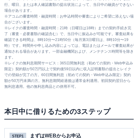
行、曜日、または本人確認書類の提出状況によって、当日中の融資ができない
場合があります。
※
アコムの審査時間・融資時間：お申込時間や審査によりご希望に添えない場
合がございます。
※
レイクの審査時間・融資時間：21時（日曜日は18時）までの契約手続き完
了（審査・必要書類の確認含む）で、当日中に振込みが可能です。審査結果を
確認できる時間は、8時10分〜21時50分（毎月第3日曜日は、8時10分〜19
時）です。時間外や申し込み内容によっては、電話またはメールで審査結果が
通知される場合があります。一部金融機関および、メンテナンス時間等を除き
ます。
※
レイクの無利息期間サービス：365日間無利息（初めての契約・Web申込み
限定）契約額が50万円以上で契約後59日以内に収入証明書類の提出とレイク
での登録が完了の方。60日間無利息（初めての契約・Web申込み限定）契約
額が50万円未満の方。無利息期間経過後は通常金利適用。初回契約翌日から
無利息適用。他の無利息商品との併用不可。
本日中に借りるための3ステップ
まずはWEBからお申込
STEP1