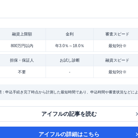
融資
上限額
金利
審査
スピード
800万円以内
年3.0％～18.0％
最短9分※
担保・
保証人
お試し
診断
融資
スピード
不要
-
最短9分※
間：申込手続き完了時点から計測した最短時間であり、申込時間や審査状況などに
アイフル
の記事を読む
アイフル
の詳細はこちら