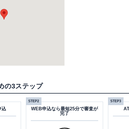
めの3ステップ
STEP2
STEP3
申込
WEB申込なら最短25分で審査が
A
完了