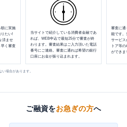
み順に実施
審査に通
当サイトで紹介している消費者金融であ
りたい!
能です。
れば、WEB申込で最短25分で審査が終
を済ませ
サービス
わります。審査結果はご入力頂いた電話
、早く審査
トア等の
番号にご連絡。審査に通れば希望の銀行
ができま
口座にお金が振り込まれます。
ない場合があります。
ご融資を
お急ぎの方
へ