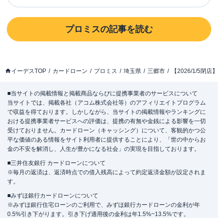
プロミス
の記事を読む
イーデスTOP
カードローン
プロミス
埼玉県
三郷市
【2026/1/5
■当サイトの掲載情報と掲載商品ならびに提携事業者のサービスについて
当サイトでは、掲載各社（アコム株式会社等）のアフィリエイトプログラム
で収益を得ております。しかしながら、当サイトの掲載情報やランキングに
おける提携事業者サービスへの評価は、提携の有無や金銭による影響を一切
受けておりません。カードローン（キャッシング）について、客観的かつ公
平な価値のある情報をサイト利用者に提供することにより、「世の中からお
金の不安を解消し、人生が豊かになる社会」の実現を目指しております。
■三井住友銀行 カードローンについて
※毎月の返済は、返済時点での借入残高によって約定返済金額が設定されま
す。
■みずほ銀行カードローンについて
※みずほ銀行住宅ローンのご利用で、みずほ銀行カードローンの金利が年
0.5%引き下がります。引き下げ適用後の金利は年1.5%~13.5%です。