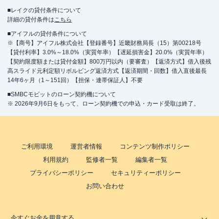
■レイクの貸付条件について
詳細の貸付条件は
こちら
■アイフルの貸付条件について
※【商号】アイフル株式会社【登録番号】近畿財務局長（15）第00218号
【貸付利率】3.0%～18.0%（実質年率）【遅延損害金】20.0%（実質年率）
【契約限度額または貸付金額】800万円以内（要審査）【返済方式】借入後残
高スライド元利定額リボルビング返済方式【返済期間・回数】借入直後最長
14年6ヶ月（1～151回）【担保・連帯保証人】不要
■SMBCモビットのローン契約機について
※ 2026年9月6日をもって、ローン契約機での申込・カード受取は終了。
ご利用環境
運営者情報
コンテンツ制作ポリシー
利用規約
監修者一覧
編集者一覧
プライバシーポリシー
セキュリティーポリシー
お問い合わせ
今すぐお金を用意する