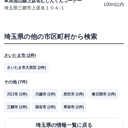
草加流山線上彦名むじんくんコーナー
100m以内
埼玉県三郷市上彦名１０４-１
埼玉県
の他の市区町村から検索
さいたま市
(
2
件)
さいたま市大宮区
(
2
件)
その他
(
7
件)
川口市
(
1
件)
川越市
(
1
件)
所沢市
(
1
件)
春日部市
(
1
件)
三郷市
(
1
件)
深谷市
(
1
件)
草加市
(
1
件)
埼玉県
の情報一覧に戻る