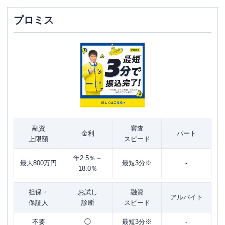
プロミス
融資
審査
金利
パート
上限額
スピード
年2.5％～
最大800万円
最短3分※
-
18.0％
担保・
お試し
融資
アルバイト
保証人
診断
スピード
不要
◯
最短3分※
-