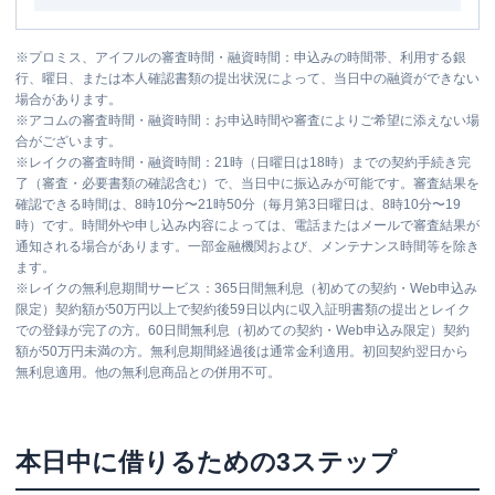
※
プロミス、アイフルの審査時間・融資時間：申込みの時間帯、利用する銀
行、曜日、または本人確認書類の提出状況によって、当日中の融資ができない
場合があります。
※
アコムの審査時間・融資時間：お申込時間や審査によりご希望に添えない場
合がございます。
※
レイクの審査時間・融資時間：21時（日曜日は18時）までの契約手続き完
了（審査・必要書類の確認含む）で、当日中に振込みが可能です。審査結果を
確認できる時間は、8時10分〜21時50分（毎月第3日曜日は、8時10分〜19
時）です。時間外や申し込み内容によっては、電話またはメールで審査結果が
通知される場合があります。一部金融機関および、メンテナンス時間等を除き
ます。
※
レイクの無利息期間サービス：365日間無利息（初めての契約・Web申込み
限定）契約額が50万円以上で契約後59日以内に収入証明書類の提出とレイク
での登録が完了の方。60日間無利息（初めての契約・Web申込み限定）契約
額が50万円未満の方。無利息期間経過後は通常金利適用。初回契約翌日から
無利息適用。他の無利息商品との併用不可。
本日中に借りるための3ステップ