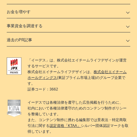
お金を増やす
事業資金を調達する
過去のPR記事
「
イーデス
」は、
株式会社エイチームライフデザイン
が運営
するサービスです。
株式会社エイチームライフデザイン
は、
株式会社エイチーム
ホールディングス
(東証プライム市場上場)のグループ企業で
す。
証券コード：3662
イーデス
では各種法律を遵守した広告掲載を行うために、
社内において各種法律遵守のためのコンテンツ制作ポリシー
を整備しています。
また、コンテンツ制作に携わる編集部では景表法・特定商取
引法に関する
認定資格「KTAA」
シルバー団体認証マークを取
得しています。