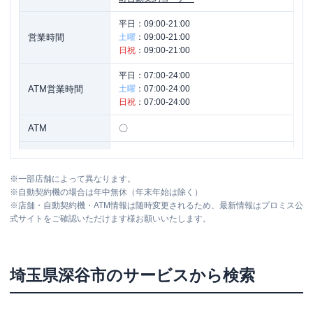
平日：
09:00-21:00
営業時間
土曜
：
09:00-21:00
日祝
：
09:00-21:00
平日：
07:00-24:00
ATM営業時間
土曜
：
07:00-24:00
日祝
：
07:00-24:00
ATM
〇
駐車場
〇
※
一部店舗によって異なります。
埼玉県深谷市東方町１丁目１９番地２
住所
※
自動契約機の場合は年中無休（年末年始は除く）
１ 井門不動産店舗１０３号
※
店舗・自動契約機・ATM情報は随時変更されるため、最新情報はプロミス公
式サイトをご確認いただけます様お願いいたします。
埼玉県
深谷市
のサービスから検索