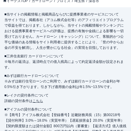
イーデスTOP
カードローン
プロミス
埼玉県
深谷市
■当サイトの掲載情報と掲載商品ならびに提携事業者のサービスについて
当サイトでは、掲載各社（アコム株式会社等）のアフィリエイトプログラム
で収益を得ております。しかしながら、当サイトの掲載情報やランキングに
おける提携事業者サービスへの評価は、提携の有無や金銭による影響を一切
受けておりません。カードローン（キャッシング）について、客観的かつ公
平な価値のある情報をサイト利用者に提供することにより、「世の中からお
金の不安を解消し、人生が豊かになる社会」の実現を目指しております。
■三井住友銀行 カードローンについて
※毎月の返済は、返済時点での借入残高によって約定返済金額が設定されま
す。
■みずほ銀行カードローンについて
※みずほ銀行住宅ローンのご利用で、みずほ銀行カードローンの金利が年
0.5%引き下がります。引き下げ適用後の金利は年1.5%~13.5%です。
■レイクの貸付条件について
詳細の貸付条件は
こちら
■アイフルの貸付条件について
※【商号】アイフル株式会社【登録番号】近畿財務局長（15）第00218号
【貸付利率】3.0%～18.0%（実質年率）【遅延損害金】20.0%（実質年率）
【契約限度額または貸付金額】800万円以内（要審査）【返済方式】借入後残