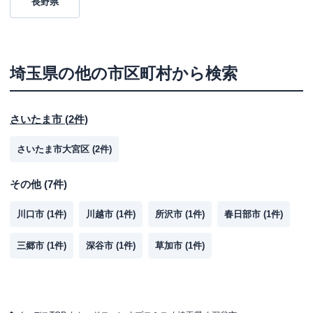
長野県
埼玉県
の他の市区町村から検索
さいたま市
(
2
件)
さいたま市大宮区
(
2
件)
その他
(
7
件)
川口市
(
1
件)
川越市
(
1
件)
所沢市
(
1
件)
春日部市
(
1
件)
三郷市
(
1
件)
深谷市
(
1
件)
草加市
(
1
件)