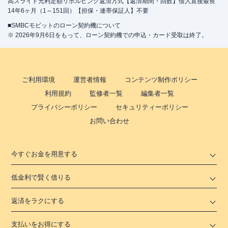
高スライド元利定額リボルビング返済方式【返済期間・回数】借入直後最長
14年6ヶ月（1～151回）【担保・連帯保証人】不要
■SMBCモビットのローン契約機について
※ 2026年9月6日をもって、ローン契約機での申込・カード受取は終了。
ご利用環境
運営者情報
コンテンツ制作ポリシー
利用規約
監修者一覧
編集者一覧
プライバシーポリシー
セキュリティーポリシー
お問い合わせ
今すぐお金を用意する
低金利で賢く借りる
返済をラクにする
支払いをお得にする