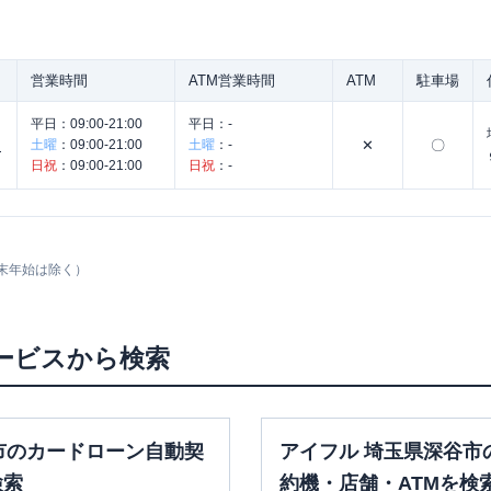
営業時間
ATM営業時間
ATM
駐車場
平日：
09:00-21:00
平日：
-
土曜
：
09:00-21:00
土曜
：
-
✕
〇
ナ
日祝
：
09:00-21:00
日祝
：
-
末年始は除く）
ービスから検索
市のカードローン自動契
アイフル 埼玉県深谷市
検索
約機・店舗・ATMを検