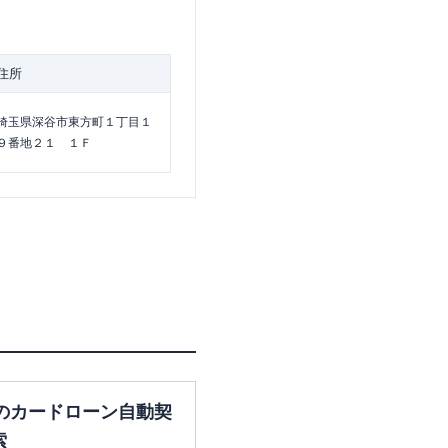
住所
埼玉県深谷市東方町１丁目１
９番地２１ １Ｆ
のカードローン自動契
索