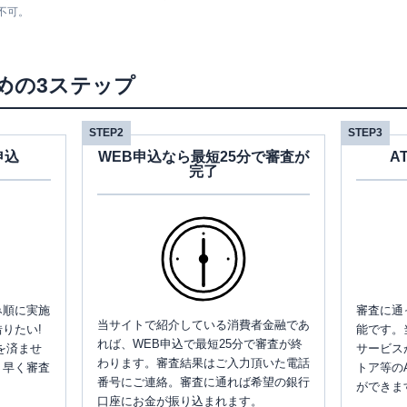
不可。
めの3ステップ
STEP2
STEP3
申込
WEB申込なら最短25分で審査が
A
完了
み順に実施
審査に通
当サイトで紹介している消費者金融であ
りたい!
能です。
れば、WEB申込で最短25分で審査が終
を済ませ
サービス
わります。審査結果はご入力頂いた電話
、早く審査
トア等の
番号にご連絡。審査に通れば希望の銀行
ができま
口座にお金が振り込まれます。