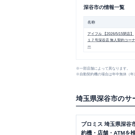
深谷市
の情報一覧
名称
アイフル
【2026/5/15閉店】
１７号深谷店 無人契約コー
ー
※
一部店舗によって異なります。
※
自動契約機の場合は年中無休（年
埼玉県
深谷市
のサ
プロミス 埼玉県深谷
約機・店舗・ATMを