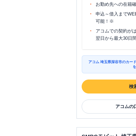
お勤め先への在籍確
申込～借入までWE
可能！※
アコムでの契約が
翌日から最大30日
アコム 埼玉県深谷市のカー
検
アコム
の