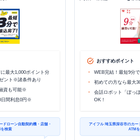
おすすめポイント
最大1,000ポイント分
WEB完結！最短9分
ゼント※諸条件あり
初めての方なら最大3
分融資も可能※
会話ロボット「ぽっぽ
0日間利息0円※
OK！
カードローン自動契約機・店舗・
アイフル 埼玉県深谷市のカー
Mを検索
ATM