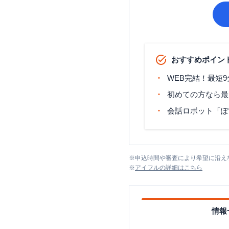
おすすめポイン
WEB完結！最短
初めての方なら最
会話ロボット「ぽ
※
申込時間や審査により希望に沿え
※
アイフル
の詳細はこちら
情報