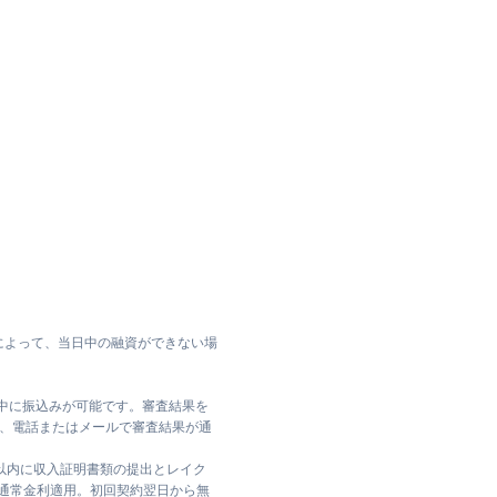
によって、当日中の融資ができない場
日中に振込みが可能です。審査結果を
ては、電話またはメールで審査結果が通
日以内に収入証明書類の提出とレイク
は通常金利適用。初回契約翌日から無