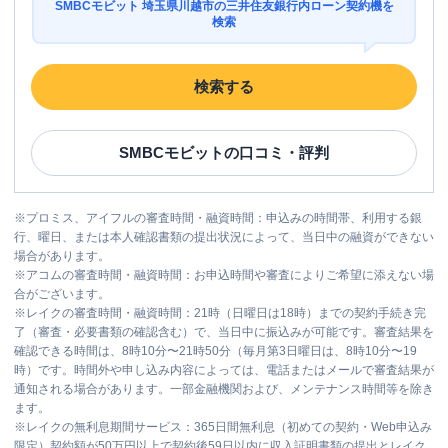
SMBCモビット 埼玉県川越市の三井住友銀行内ローン契約機を
検索
検索する
SMBCモビット
の口コミ・評判
※
プロミス、アイフルの審査時間・融資時間：申込みの時間帯、利用する銀
行、曜日、または本人確認書類の提出状況によって、当日中の融資ができない
場合があります。
※
アコムの審査時間・融資時間：お申込時間や審査によりご希望に添えない場
合がございます。
※
レイクの審査時間・融資時間：21時（日曜日は18時）までの契約手続き完
了（審査・必要書類の確認含む）で、当日中に振込みが可能です。審査結果を
確認できる時間は、8時10分〜21時50分（毎月第3日曜日は、8時10分〜19
時）です。時間外や申し込み内容によっては、電話またはメールで審査結果が
通知される場合があります。一部金融機関および、メンテナンス時間等を除き
ます。
※
レイクの無利息期間サービス：365日間無利息（初めての契約・Web申込み
限定）契約額が50万円以上で契約後59日以内に収入証明書類の提出とレイク