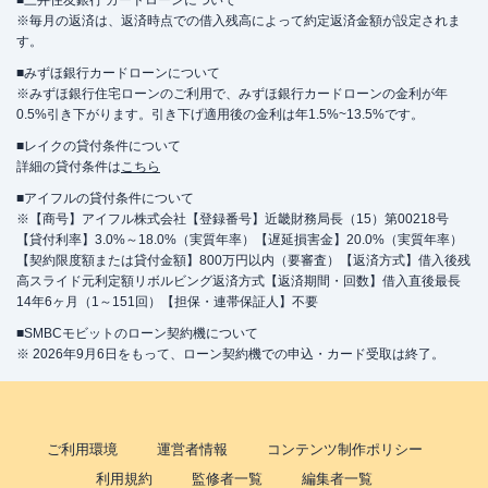
■三井住友銀行 カードローンについて
※毎月の返済は、返済時点での借入残高によって約定返済金額が設定されま
す。
■みずほ銀行カードローンについて
※みずほ銀行住宅ローンのご利用で、みずほ銀行カードローンの金利が年
0.5%引き下がります。引き下げ適用後の金利は年1.5%~13.5%です。
■レイクの貸付条件について
詳細の貸付条件は
こちら
■アイフルの貸付条件について
※【商号】アイフル株式会社【登録番号】近畿財務局長（15）第00218号
【貸付利率】3.0%～18.0%（実質年率）【遅延損害金】20.0%（実質年率）
【契約限度額または貸付金額】800万円以内（要審査）【返済方式】借入後残
高スライド元利定額リボルビング返済方式【返済期間・回数】借入直後最長
14年6ヶ月（1～151回）【担保・連帯保証人】不要
■SMBCモビットのローン契約機について
※ 2026年9月6日をもって、ローン契約機での申込・カード受取は終了。
ご利用環境
運営者情報
コンテンツ制作ポリシー
利用規約
監修者一覧
編集者一覧