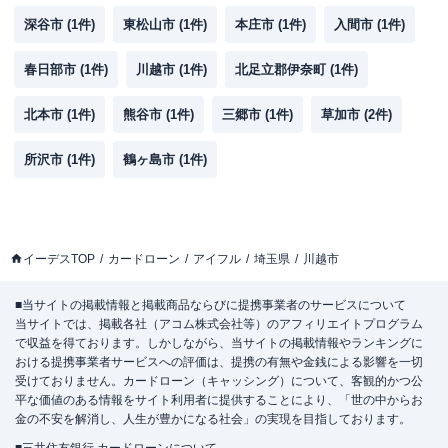
深谷市
(
1
件)
東松山市
(
1
件)
本庄市
(
1
件)
入間市
(
1
件)
春日部市
(
1
件)
川越市
(
1
件)
北足立郡伊奈町
(
1
件)
北本市
(
1
件)
熊谷市
(
1
件)
三郷市
(
1
件)
草加市
(
2
件)
所沢市
(
1
件)
鶴ヶ島市
(
1
件)
イーデスTOP
カードローン
アイフル
埼玉県
川越市
■当サイトの掲載情報と掲載商品ならびに提携事業者のサービスについて
当サイトでは、掲載各社（アコム株式会社等）のアフィリエイトプログラム
で収益を得ております。しかしながら、当サイトの掲載情報やランキングに
おける提携事業者サービスへの評価は、提携の有無や金銭による影響を一切
受けておりません。カードローン（キャッシング）について、客観的かつ公
平な価値のある情報をサイト利用者に提供することにより、「世の中からお
金の不安を解消し、人生が豊かになる社会」の実現を目指しております。