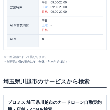
平日：
09:00-21:00
営業時間
土曜
：
09:00-21:00
日祝
：
09:00-21:00
平日：
-
ATM営業時間
土曜
：
-
日祝
：
-
ATM
✕
駐車場
✕
※
一部店舗によって異なります。
埼玉県川越市脇田本町１６－３ 堀ビル
住所
※
自動契約機の場合は年中無休（年末年始は除く）
２Ｆ
埼玉県
川越市
のサービスから検索
プロミス 埼玉県川越市のカードローン自動契約
機・店舗・ATMを検索