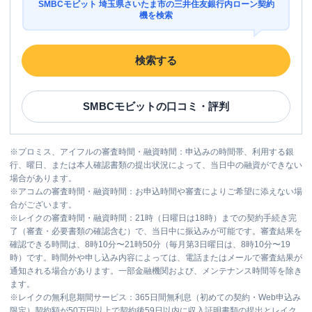
SMBCモビット 埼玉県さいたま市の三井住友銀行内ローン契約
機を検索
検索する
SMBCモビット
の口コミ・評判
※
プロミス、アイフルの審査時間・融資時間：申込みの時間帯、利用する銀
行、曜日、または本人確認書類の提出状況によって、当日中の融資ができない
場合があります。
※
アコムの審査時間・融資時間：お申込時間や審査によりご希望に添えない場
合がございます。
※
レイクの審査時間・融資時間：21時（日曜日は18時）までの契約手続き完
了（審査・必要書類の確認含む）で、当日中に振込みが可能です。審査結果を
確認できる時間は、8時10分〜21時50分（毎月第3日曜日は、8時10分〜19
時）です。時間外や申し込み内容によっては、電話またはメールで審査結果が
通知される場合があります。一部金融機関および、メンテナンス時間等を除き
ます。
※
レイクの無利息期間サービス：365日間無利息（初めての契約・Web申込み
限定）契約額が50万円以上で契約後59日以内に収入証明書類の提出とレイク