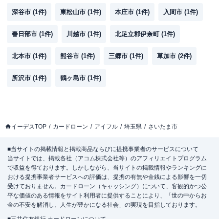
深谷市
(
1
件)
東松山市
(
1
件)
本庄市
(
1
件)
入間市
(
1
件)
春日部市
(
1
件)
川越市
(
1
件)
北足立郡伊奈町
(
1
件)
北本市
(
1
件)
熊谷市
(
1
件)
三郷市
(
1
件)
草加市
(
2
件)
所沢市
(
1
件)
鶴ヶ島市
(
1
件)
イーデスTOP
カードローン
アイフル
埼玉県
さいたま市
■当サイトの掲載情報と掲載商品ならびに提携事業者のサービスについて
当サイトでは、掲載各社（アコム株式会社等）のアフィリエイトプログラム
で収益を得ております。しかしながら、当サイトの掲載情報やランキングに
おける提携事業者サービスへの評価は、提携の有無や金銭による影響を一切
受けておりません。カードローン（キャッシング）について、客観的かつ公
平な価値のある情報をサイト利用者に提供することにより、「世の中からお
金の不安を解消し、人生が豊かになる社会」の実現を目指しております。