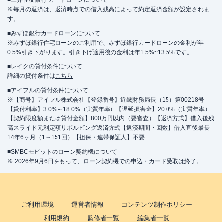
■三井住友銀行 カードローンについて
※毎月の返済は、返済時点での借入残高によって約定返済金額が設定されま
す。
■みずほ銀行カードローンについて
※みずほ銀行住宅ローンのご利用で、みずほ銀行カードローンの金利が年
0.5%引き下がります。引き下げ適用後の金利は年1.5%~13.5%です。
■レイクの貸付条件について
詳細の貸付条件は
こちら
■アイフルの貸付条件について
※【商号】アイフル株式会社【登録番号】近畿財務局長（15）第00218号
【貸付利率】3.0%～18.0%（実質年率）【遅延損害金】20.0%（実質年率）
【契約限度額または貸付金額】800万円以内（要審査）【返済方式】借入後残
高スライド元利定額リボルビング返済方式【返済期間・回数】借入直後最長
14年6ヶ月（1～151回）【担保・連帯保証人】不要
■SMBCモビットのローン契約機について
※ 2026年9月6日をもって、ローン契約機での申込・カード受取は終了。
ご利用環境
運営者情報
コンテンツ制作ポリシー
利用規約
監修者一覧
編集者一覧