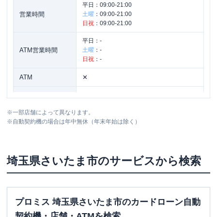
平日：
09:00-21:00
営業時間
土曜
：
09:00-21:00
日祝
：
09:00-21:00
平日：
-
ATM営業時間
土曜
：
-
日祝
：
-
ATM
✕
駐車場
✕
※
一部店舗によって異なります。
埼玉県さいたま市大宮区大門町１－１
住所
※
自動契約機の場合は年中無休（年末年始は除く）
ミナトビル５F
埼玉県
さいたま市
のサービスから検索
プロミス 埼玉県さいたま市のカードローン自動
契約機・店舗・ATMを検索