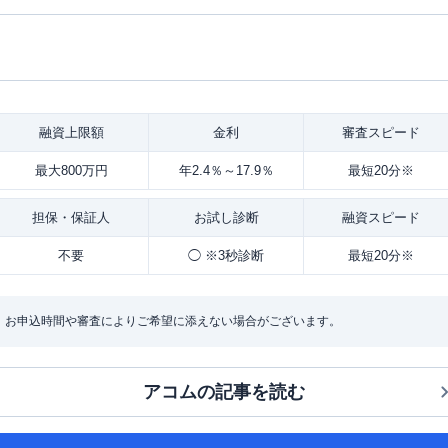
融資
上限額
金利
審査
スピード
最大800万円
年2.4％～17.9％
最短20分※
担保・
保証人
お試し
診断
融資
スピード
不要
◯ ※3秒診断
最短20分※
：お申込時間や審査によりご希望に添えない場合がございます。
アコム
の記事を読む