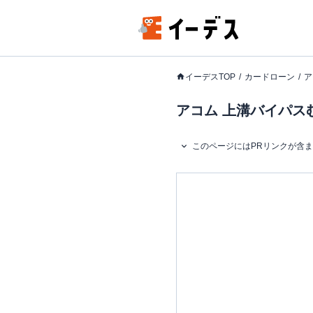
イーデスTOP
カードローン
ア
アコム 上溝バイパス
このページにはPRリンクが含