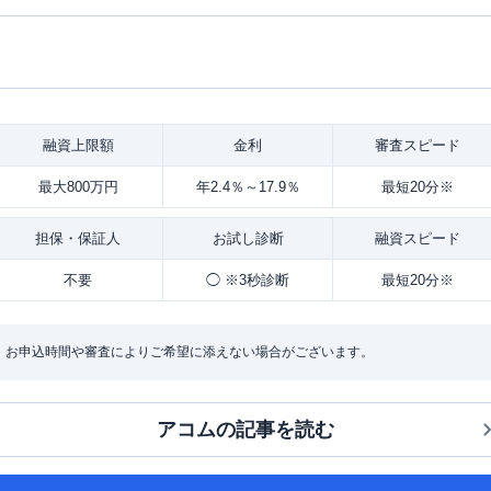
融資
上限額
金利
審査
スピード
最大800万円
年2.4％～17.9％
最短20分※
担保・
保証人
お試し
診断
融資
スピード
不要
◯ ※3秒診断
最短20分※
：お申込時間や審査によりご希望に添えない場合がございます。
アコム
の記事を読む