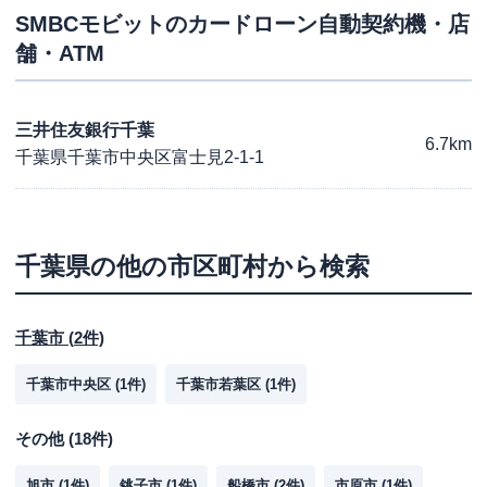
SMBCモビット
のカードローン自動契約機・店
舗・ATM
三井住友銀行千葉
6.7km
千葉県千葉市中央区富士見2-1-1
千葉県
の他の市区町村から検索
千葉市
(
2
件)
千葉市中央区
(
1
件)
千葉市若葉区
(
1
件)
その他
(
18
件)
旭市
(
1
件)
銚子市
(
1
件)
船橋市
(
2
件)
市原市
(
1
件)