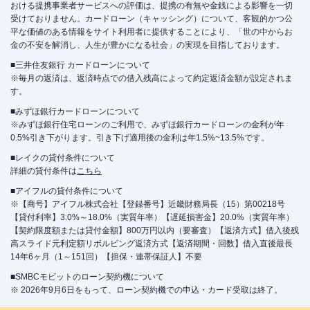
おける提携事業者サービスへの評価は、提携の有無や金銭による影響を一切
受けておりません。カードローン（キャッシング）について、客観的かつ公
平な価値のある情報をサイト利用者に提供することにより、「世の中からお
金の不安を解消し、人生が豊かになる社会」の実現を目指しております。
■三井住友銀行 カードローンについて
※毎月の返済は、返済時点での借入残高によって約定返済金額が設定されま
す。
■みずほ銀行カードローンについて
※みずほ銀行住宅ローンのご利用で、みずほ銀行カードローンの金利が年
0.5%引き下がります。引き下げ適用後の金利は年1.5%~13.5%です。
■レイクの貸付条件について
詳細の貸付条件は
こちら
■アイフルの貸付条件について
※【商号】アイフル株式会社【登録番号】近畿財務局長（15）第00218号
【貸付利率】3.0%～18.0%（実質年率）【遅延損害金】20.0%（実質年率）
【契約限度額または貸付金額】800万円以内（要審査）【返済方式】借入後残
高スライド元利定額リボルビング返済方式【返済期間・回数】借入直後最長
14年6ヶ月（1～151回）【担保・連帯保証人】不要
■SMBCモビットのローン契約機について
※ 2026年9月6日をもって、ローン契約機での申込・カード受取は終了。