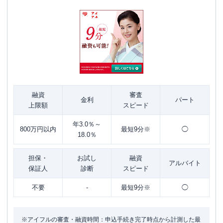
融資
審査
金利
パート
上限額
スピード
年3.0％～
800万円以内
最短9分※
◯
18.0％
担保・
お試し
融資
アルバイト
保証人
診断
スピード
不要
-
最短9分※
◯
※アイフルの審査・融資時間：申込手続き完了時点から計測した最