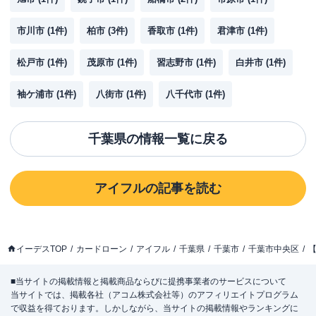
市川市
(
1
件)
柏市
(
3
件)
香取市
(
1
件)
君津市
(
1
件)
松戸市
(
1
件)
茂原市
(
1
件)
習志野市
(
1
件)
白井市
(
1
件)
袖ケ浦市
(
1
件)
八街市
(
1
件)
八千代市
(
1
件)
千葉県
の情報一覧に戻る
アイフル
の記事を読む
イーデスTOP
カードローン
アイフル
千葉県
千葉市
千葉市中央区
【
■当サイトの掲載情報と掲載商品ならびに提携事業者のサービスについて
当サイトでは、掲載各社（アコム株式会社等）のアフィリエイトプログラム
で収益を得ております。しかしながら、当サイトの掲載情報やランキングに