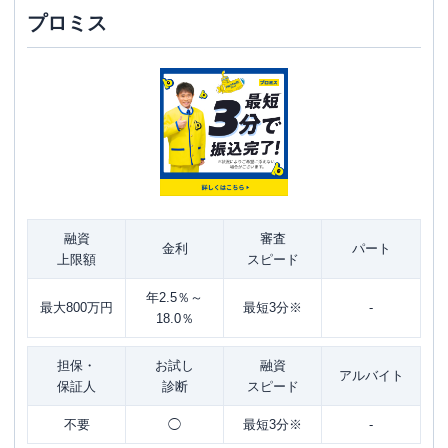
プロミス
融資
審査
金利
パート
上限額
スピード
年2.5％～
最大800万円
最短3分※
-
18.0％
担保・
お試し
融資
アルバイト
保証人
診断
スピード
不要
◯
最短3分※
-