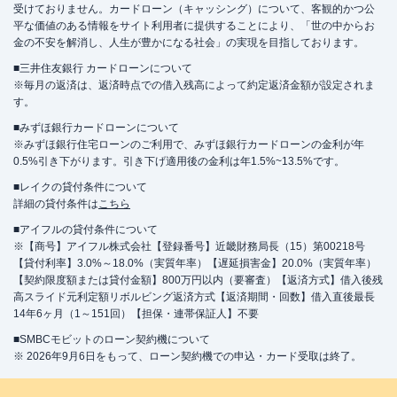
受けておりません。カードローン（キャッシング）について、客観的かつ公
平な価値のある情報をサイト利用者に提供することにより、「世の中からお
金の不安を解消し、人生が豊かになる社会」の実現を目指しております。
■三井住友銀行 カードローンについて
※毎月の返済は、返済時点での借入残高によって約定返済金額が設定されま
す。
■みずほ銀行カードローンについて
※みずほ銀行住宅ローンのご利用で、みずほ銀行カードローンの金利が年
0.5%引き下がります。引き下げ適用後の金利は年1.5%~13.5%です。
■レイクの貸付条件について
詳細の貸付条件は
こちら
■アイフルの貸付条件について
※【商号】アイフル株式会社【登録番号】近畿財務局長（15）第00218号
【貸付利率】3.0%～18.0%（実質年率）【遅延損害金】20.0%（実質年率）
【契約限度額または貸付金額】800万円以内（要審査）【返済方式】借入後残
高スライド元利定額リボルビング返済方式【返済期間・回数】借入直後最長
14年6ヶ月（1～151回）【担保・連帯保証人】不要
■SMBCモビットのローン契約機について
※ 2026年9月6日をもって、ローン契約機での申込・カード受取は終了。