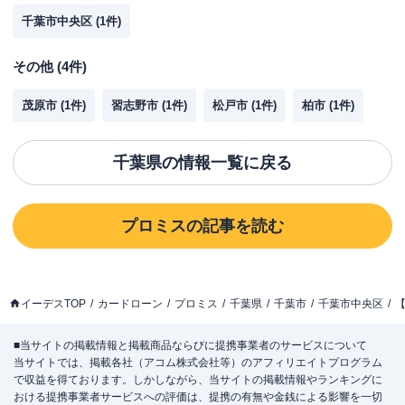
千葉市中央区
(
1
件)
その他
(
4
件)
茂原市
(
1
件)
習志野市
(
1
件)
松戸市
(
1
件)
柏市
(
1
件)
千葉県
の情報一覧に戻る
プロミス
の記事を読む
イーデスTOP
カードローン
プロミス
千葉県
千葉市
千葉市中央区
【
■当サイトの掲載情報と掲載商品ならびに提携事業者のサービスについて
当サイトでは、掲載各社（アコム株式会社等）のアフィリエイトプログラム
で収益を得ております。しかしながら、当サイトの掲載情報やランキングに
おける提携事業者サービスへの評価は、提携の有無や金銭による影響を一切