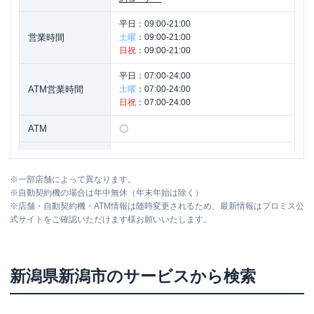
平日：
09:00-21:00
営業時間
土曜
：
09:00-21:00
日祝
：
09:00-21:00
平日：
07:00-24:00
ATM営業時間
土曜
：
07:00-24:00
日祝
：
07:00-24:00
ATM
〇
駐車場
〇
※
一部店舗によって異なります。
新潟県新潟市中央区弁天橋通１－１５４
住所
※
自動契約機の場合は年中無休（年末年始は除く）
９－２１
※
店舗・自動契約機・ATM情報は随時変更されるため、最新情報はプロミス公
式サイトをご確認いただけます様お願いいたします。
新潟県
新潟市
のサービスから検索