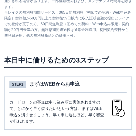
通知される場合があります。一部金融機関および、メンテナンス時間等を除き
ます。
※
レイクの無利息期間サービス：365日間無利息（初めての契約・Web申込み
限定）契約額が50万円以上で契約後59日以内に収入証明書類の提出とレイク
での登録が完了の方。60日間無利息（初めての契約・Web申込み限定）契約
額が50万円未満の方。無利息期間経過後は通常金利適用。初回契約翌日から
無利息適用。他の無利息商品との併用不可。
本日中に借りるための3ステップ
まずはWEBからお申込
STEP1
カードローンの審査は申し込み順に実施されますの
で、とにかく早く借りたい!という方は、まずはWEB
申込を済ませましょう。早く申し込むほど、早く審査
が行われます。