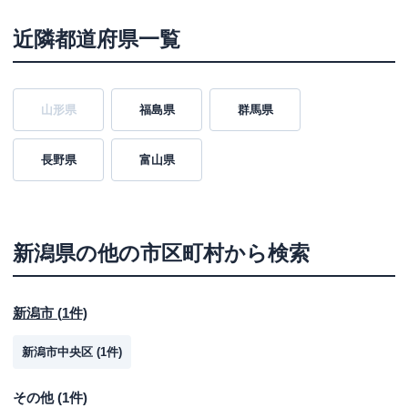
近隣都道府県一覧
山形県
福島県
群馬県
長野県
富山県
新潟県
の他の市区町村から検索
新潟市
(
1
件)
新潟市中央区
(
1
件)
その他
(
1
件)