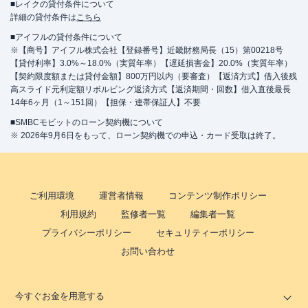
■レイクの貸付条件について
詳細の貸付条件は
こちら
■アイフルの貸付条件について
※【商号】アイフル株式会社【登録番号】近畿財務局長（15）第00218号
【貸付利率】3.0%～18.0%（実質年率）【遅延損害金】20.0%（実質年率）
【契約限度額または貸付金額】800万円以内（要審査）【返済方式】借入後残
高スライド元利定額リボルビング返済方式【返済期間・回数】借入直後最長
14年6ヶ月（1～151回）【担保・連帯保証人】不要
■SMBCモビットのローン契約機について
※ 2026年9月6日をもって、ローン契約機での申込・カード受取は終了。
ご利用環境
運営者情報
コンテンツ制作ポリシー
利用規約
監修者一覧
編集者一覧
プライバシーポリシー
セキュリティーポリシー
お問い合わせ
今すぐお金を用意する