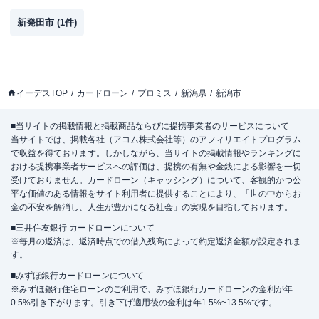
新発田市
(
1
件)
イーデスTOP
カードローン
プロミス
新潟県
新潟市
■当サイトの掲載情報と掲載商品ならびに提携事業者のサービスについて
当サイトでは、掲載各社（アコム株式会社等）のアフィリエイトプログラム
で収益を得ております。しかしながら、当サイトの掲載情報やランキングに
おける提携事業者サービスへの評価は、提携の有無や金銭による影響を一切
受けておりません。カードローン（キャッシング）について、客観的かつ公
平な価値のある情報をサイト利用者に提供することにより、「世の中からお
金の不安を解消し、人生が豊かになる社会」の実現を目指しております。
■三井住友銀行 カードローンについて
※毎月の返済は、返済時点での借入残高によって約定返済金額が設定されま
す。
■みずほ銀行カードローンについて
※みずほ銀行住宅ローンのご利用で、みずほ銀行カードローンの金利が年
0.5%引き下がります。引き下げ適用後の金利は年1.5%~13.5%です。