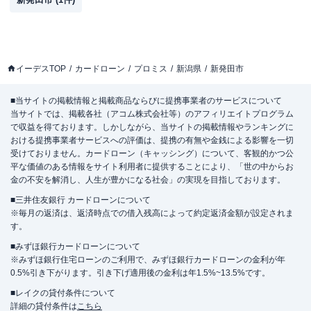
イーデスTOP
カードローン
プロミス
新潟県
新発田市
■当サイトの掲載情報と掲載商品ならびに提携事業者のサービスについて
当サイトでは、掲載各社（アコム株式会社等）のアフィリエイトプログラム
で収益を得ております。しかしながら、当サイトの掲載情報やランキングに
おける提携事業者サービスへの評価は、提携の有無や金銭による影響を一切
受けておりません。カードローン（キャッシング）について、客観的かつ公
平な価値のある情報をサイト利用者に提供することにより、「世の中からお
金の不安を解消し、人生が豊かになる社会」の実現を目指しております。
■三井住友銀行 カードローンについて
※毎月の返済は、返済時点での借入残高によって約定返済金額が設定されま
す。
■みずほ銀行カードローンについて
※みずほ銀行住宅ローンのご利用で、みずほ銀行カードローンの金利が年
0.5%引き下がります。引き下げ適用後の金利は年1.5%~13.5%です。
■レイクの貸付条件について
詳細の貸付条件は
こちら