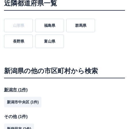
近隣都道府県一覧
山形県
福島県
群馬県
長野県
富山県
新潟県
の他の市区町村から検索
新潟市
(
1
件)
新潟市中央区
(
1
件)
その他
(
1
件)
新発田市
(
1
件)