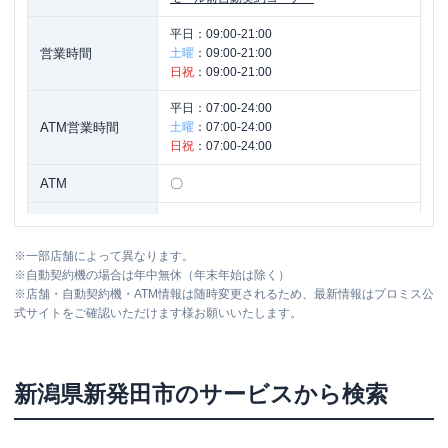
平日：
09:00-21:00
営業時間
土曜
：
09:00-21:00
日祝
：
09:00-21:00
平日：
07:00-24:00
ATM営業時間
土曜
：
07:00-24:00
日祝
：
07:00-24:00
ATM
〇
駐車場
〇
※
一部店舗によって異なります。
住所
新潟県新発田市住吉町５丁目６６０番
※
自動契約機の場合は年中無休（年末年始は除く）
※
店舗・自動契約機・ATM情報は随時変更されるため、最新情報はプロミス公
式サイトをご確認いただけます様お願いいたします。
新潟県
新発田市
のサービスから検索