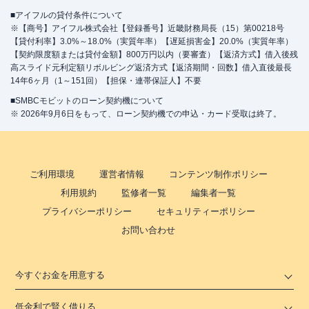
■アイフルの貸付条件について
※【商号】アイフル株式会社【登録番号】近畿財務局長（15）第00218号
【貸付利率】3.0%～18.0%（実質年率）【遅延損害金】20.0%（実質年率）
【契約限度額または貸付金額】800万円以内（要審査）【返済方式】借入後残
高スライド元利定額リボルビング返済方式【返済期間・回数】借入直後最長
14年6ヶ月（1～151回）【担保・連帯保証人】不要
■SMBCモビットのローン契約機について
※ 2026年9月6日をもって、ローン契約機での申込・カード受取は終了。
ご利用環境
運営者情報
コンテンツ制作ポリシー
利用規約
監修者一覧
編集者一覧
プライバシーポリシー
セキュリティーポリシー
お問い合わせ
今すぐお金を用意する
低金利で賢く借りる