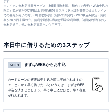
ます。
※
レイクの無利息期間サービス：365日間無利息（初めての契約・Web申込み
限定）契約額が50万円以上で契約後59日以内に収入証明書類の提出とレイク
での登録が完了の方。60日間無利息（初めての契約・Web申込み限定）契約
額が50万円未満の方。無利息期間経過後は通常金利適用。初回契約翌日から
無利息適用。他の無利息商品との併用不可。
本日中に借りるための3ステップ
まずはWEBからお申込
STEP1
カードローンの審査は申し込み順に実施されますの
で、とにかく早く借りたい!という方は、まずはWEB
申込を済ませましょう。早く申し込むほど、早く審査
が行われます。