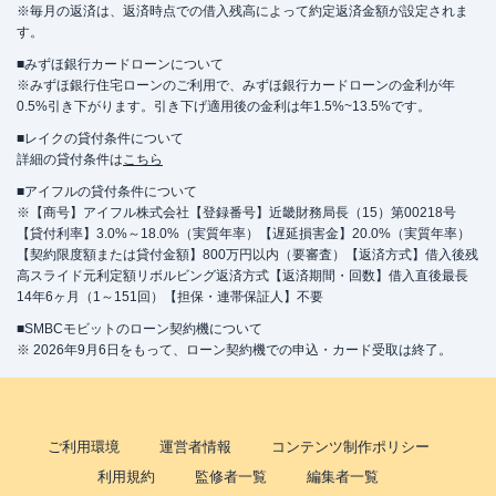
※毎月の返済は、返済時点での借入残高によって約定返済金額が設定されま
す。
■みずほ銀行カードローンについて
※みずほ銀行住宅ローンのご利用で、みずほ銀行カードローンの金利が年
0.5%引き下がります。引き下げ適用後の金利は年1.5%~13.5%です。
■レイクの貸付条件について
詳細の貸付条件は
こちら
■アイフルの貸付条件について
※【商号】アイフル株式会社【登録番号】近畿財務局長（15）第00218号
【貸付利率】3.0%～18.0%（実質年率）【遅延損害金】20.0%（実質年率）
【契約限度額または貸付金額】800万円以内（要審査）【返済方式】借入後残
高スライド元利定額リボルビング返済方式【返済期間・回数】借入直後最長
14年6ヶ月（1～151回）【担保・連帯保証人】不要
■SMBCモビットのローン契約機について
※ 2026年9月6日をもって、ローン契約機での申込・カード受取は終了。
ご利用環境
運営者情報
コンテンツ制作ポリシー
利用規約
監修者一覧
編集者一覧