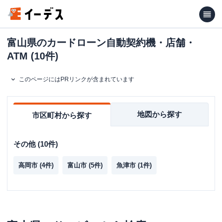
富山県のカードローン自動契約機・店舗・
ATM (10件)
このページにはPRリンクが含まれています
地図から探す
市区町村から探す
その他
(
10
件)
高岡市
(
4
件)
富山市
(
5
件)
魚津市
(
1
件)