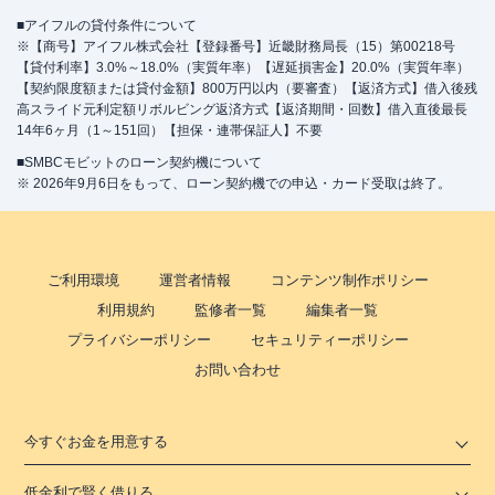
■アイフルの貸付条件について
※【商号】アイフル株式会社【登録番号】近畿財務局長（15）第00218号
【貸付利率】3.0%～18.0%（実質年率）【遅延損害金】20.0%（実質年率）
【契約限度額または貸付金額】800万円以内（要審査）【返済方式】借入後残
高スライド元利定額リボルビング返済方式【返済期間・回数】借入直後最長
14年6ヶ月（1～151回）【担保・連帯保証人】不要
■SMBCモビットのローン契約機について
※ 2026年9月6日をもって、ローン契約機での申込・カード受取は終了。
ご利用環境
運営者情報
コンテンツ制作ポリシー
利用規約
監修者一覧
編集者一覧
プライバシーポリシー
セキュリティーポリシー
お問い合わせ
今すぐお金を用意する
低金利で賢く借りる