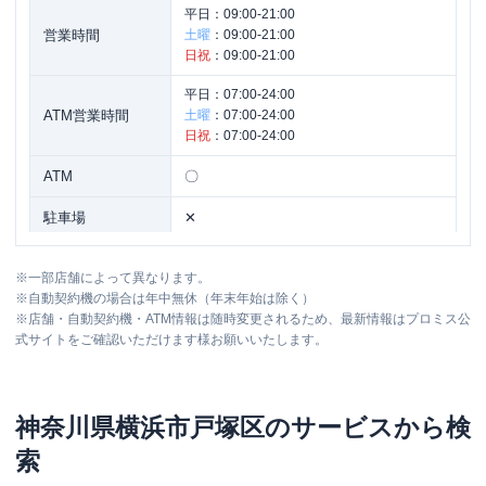
平日：
09:00-21:00
営業時間
土曜
：
09:00-21:00
日祝
：
09:00-21:00
平日：
07:00-24:00
ATM営業時間
土曜
：
07:00-24:00
日祝
：
07:00-24:00
ATM
〇
駐車場
✕
神奈川県横浜市西区南幸１丁目１０－１
住所
※
一部店舗によって異なります。
７須賀ビル４Ｆ
※
自動契約機の場合は年中無休（年末年始は除く）
※
店舗・自動契約機・ATM情報は随時変更されるため、最新情報はプロミス公
式サイトをご確認いただけます様お願いいたします。
神奈川県
横浜市戸塚区
のサービスから検
索