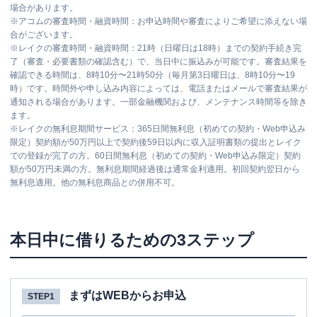
場合があります。
※
アコムの審査時間・融資時間：お申込時間や審査によりご希望に添えない場
合がございます。
※
レイクの審査時間・融資時間：21時（日曜日は18時）までの契約手続き完
了（審査・必要書類の確認含む）で、当日中に振込みが可能です。審査結果を
確認できる時間は、8時10分〜21時50分（毎月第3日曜日は、8時10分〜19
時）です。時間外や申し込み内容によっては、電話またはメールで審査結果が
通知される場合があります。一部金融機関および、メンテナンス時間等を除き
ます。
※
レイクの無利息期間サービス：365日間無利息（初めての契約・Web申込み
限定）契約額が50万円以上で契約後59日以内に収入証明書類の提出とレイク
での登録が完了の方。60日間無利息（初めての契約・Web申込み限定）契約
額が50万円未満の方。無利息期間経過後は通常金利適用。初回契約翌日から
無利息適用。他の無利息商品との併用不可。
本日中に借りるための3ステップ
まずはWEBからお申込
STEP1