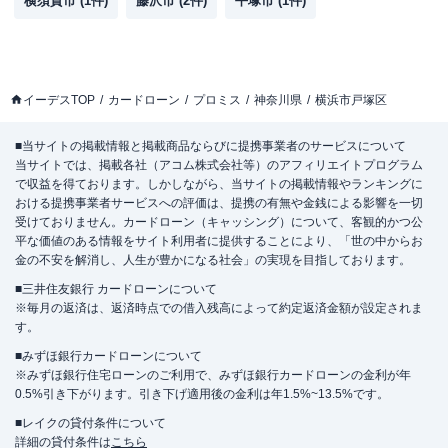
横須賀市
(
1
件)
藤沢市
(
2
件)
平塚市
(
1
件)
イーデスTOP
カードローン
プロミス
神奈川県
横浜市戸塚区
■当サイトの掲載情報と掲載商品ならびに提携事業者のサービスについて
当サイトでは、掲載各社（アコム株式会社等）のアフィリエイトプログラム
で収益を得ております。しかしながら、当サイトの掲載情報やランキングに
おける提携事業者サービスへの評価は、提携の有無や金銭による影響を一切
受けておりません。カードローン（キャッシング）について、客観的かつ公
平な価値のある情報をサイト利用者に提供することにより、「世の中からお
金の不安を解消し、人生が豊かになる社会」の実現を目指しております。
■三井住友銀行 カードローンについて
※毎月の返済は、返済時点での借入残高によって約定返済金額が設定されま
す。
■みずほ銀行カードローンについて
※みずほ銀行住宅ローンのご利用で、みずほ銀行カードローンの金利が年
0.5%引き下がります。引き下げ適用後の金利は年1.5%~13.5%です。
■レイクの貸付条件について
詳細の貸付条件は
こちら