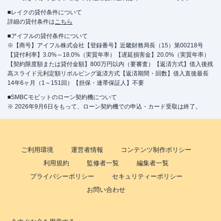
■レイクの貸付条件について
詳細の貸付条件は
こちら
■アイフルの貸付条件について
※【商号】アイフル株式会社【登録番号】近畿財務局長（15）第00218号
【貸付利率】3.0%～18.0%（実質年率）【遅延損害金】20.0%（実質年率）
【契約限度額または貸付金額】800万円以内（要審査）【返済方式】借入後残
高スライド元利定額リボルビング返済方式【返済期間・回数】借入直後最長
14年6ヶ月（1～151回）【担保・連帯保証人】不要
■SMBCモビットのローン契約機について
※ 2026年9月6日をもって、ローン契約機での申込・カード受取は終了。
ご利用環境
運営者情報
コンテンツ制作ポリシー
利用規約
監修者一覧
編集者一覧
プライバシーポリシー
セキュリティーポリシー
お問い合わせ