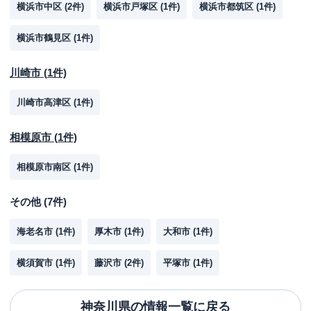
横浜市中区
(
2
件)
横浜市戸塚区
(
1
件)
横浜市都筑区
(
1
件)
横浜市鶴見区
(
1
件)
川崎市
(
1
件)
川崎市高津区
(
1
件)
相模原市
(
1
件)
相模原市南区
(
1
件)
その他
(
7
件)
海老名市
(
1
件)
厚木市
(
1
件)
大和市
(
1
件)
横須賀市
(
1
件)
藤沢市
(
2
件)
平塚市
(
1
件)
神奈川県
の情報一覧に戻る