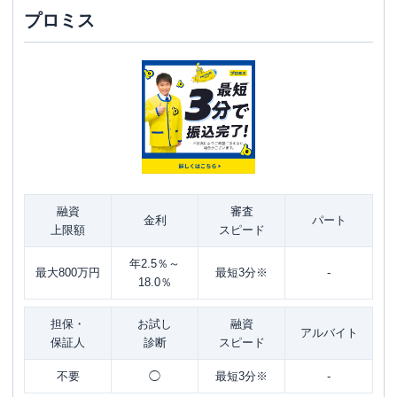
プロミス
融資
審査
金利
パート
上限額
スピード
年2.5％～
最大800万円
最短3分※
-
18.0％
担保・
お試し
融資
アルバイト
保証人
診断
スピード
不要
◯
最短3分※
-