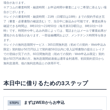
場合があります。
※
アコムの審査時間・融資時間：お申込時間や審査によりご希望に添えない場
合がございます。
※
レイクの審査時間・融資時間：21時（日曜日は18時）までの契約手続き完
了（審査・必要書類の確認含む）で、当日中に振込みが可能です。審査結果を
確認できる時間は、8時10分〜21時50分（毎月第3日曜日は、8時10分〜19
時）です。時間外や申し込み内容によっては、電話またはメールで審査結果が
通知される場合があります。一部金融機関および、メンテナンス時間等を除き
ます。
※
レイクの無利息期間サービス：365日間無利息（初めての契約・Web申込み
限定）契約額が50万円以上で契約後59日以内に収入証明書類の提出とレイク
での登録が完了の方。60日間無利息（初めての契約・Web申込み限定）契約
額が50万円未満の方。無利息期間経過後は通常金利適用。初回契約翌日から
無利息適用。他の無利息商品との併用不可。
本日中に借りるための3ステップ
まずはWEBからお申込
STEP1