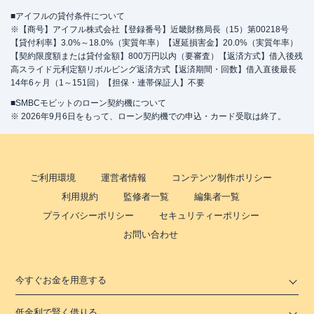
■アイフルの貸付条件について
※【商号】アイフル株式会社【登録番号】近畿財務局長（15）第00218号
【貸付利率】3.0%～18.0%（実質年率）【遅延損害金】20.0%（実質年率）
【契約限度額または貸付金額】800万円以内（要審査）【返済方式】借入後残
高スライド元利定額リボルビング返済方式【返済期間・回数】借入直後最長
14年6ヶ月（1～151回）【担保・連帯保証人】不要
■SMBCモビットのローン契約機について
※ 2026年9月6日をもって、ローン契約機での申込・カード受取は終了。
ご利用環境
運営者情報
コンテンツ制作ポリシー
利用規約
監修者一覧
編集者一覧
プライバシーポリシー
セキュリティーポリシー
お問い合わせ
今すぐお金を用意する
低金利で賢く借りる