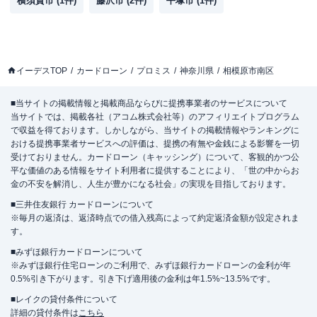
横須賀市
(
1
件)
藤沢市
(
2
件)
平塚市
(
1
件)
イーデスTOP
カードローン
プロミス
神奈川県
相模原市南区
■当サイトの掲載情報と掲載商品ならびに提携事業者のサービスについて
当サイトでは、掲載各社（アコム株式会社等）のアフィリエイトプログラム
で収益を得ております。しかしながら、当サイトの掲載情報やランキングに
おける提携事業者サービスへの評価は、提携の有無や金銭による影響を一切
受けておりません。カードローン（キャッシング）について、客観的かつ公
平な価値のある情報をサイト利用者に提供することにより、「世の中からお
金の不安を解消し、人生が豊かになる社会」の実現を目指しております。
■三井住友銀行 カードローンについて
※毎月の返済は、返済時点での借入残高によって約定返済金額が設定されま
す。
■みずほ銀行カードローンについて
※みずほ銀行住宅ローンのご利用で、みずほ銀行カードローンの金利が年
0.5%引き下がります。引き下げ適用後の金利は年1.5%~13.5%です。
■レイクの貸付条件について
詳細の貸付条件は
こちら