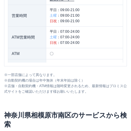
平日：
09:00-21:00
営業時間
土曜
：
09:00-21:00
日祝
：
09:00-21:00
平日：
07:00-24:00
ATM営業時間
土曜
：
07:00-24:00
日祝
：
07:00-24:00
ATM
〇
駐車場
✕
※
一部店舗によって異なります。
神奈川県相模原市南区相模大野３－１２
住所
※
自動契約機の場合は年中無休（年末年始は除く）
－５ 角屋ビル３Ｆ
※
店舗・自動契約機・ATM情報は随時変更されるため、最新情報はプロミス公
式サイトをご確認いただけます様お願いいたします。
神奈川県
相模原市南区
のサービスから検
索