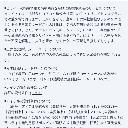
■当サイトの掲載情報と掲載商品ならびに提携事業者のサービスについて
当サイトでは、掲載各社（アコム株式会社等）のアフィリエイトプログラム
で収益を得ております。しかしながら、当サイトの掲載情報やランキングに
おける提携事業者サービスへの評価は、提携の有無や金銭による影響を一切
受けておりません。カードローン（キャッシング）について、客観的かつ公
平な価値のある情報をサイト利用者に提供することにより、「世の中からお
金の不安を解消し、人生が豊かになる社会」の実現を目指しております。
■三井住友銀行 カードローンについて
※毎月の返済は、返済時点での借入残高によって約定返済金額が設定されま
す。
■みずほ銀行カードローンについて
※みずほ銀行住宅ローンのご利用で、みずほ銀行カードローンの金利が年
0.5%引き下がります。引き下げ適用後の金利は年1.5%~13.5%です。
■レイクの貸付条件について
詳細の貸付条件は
こちら
■アイフルの貸付条件について
※【商号】アイフル株式会社【登録番号】近畿財務局長（15）第00218号
【貸付利率】3.0%～18.0%（実質年率）【遅延損害金】20.0%（実質年率）
【契約限度額または貸付金額】800万円以内（要審査）【返済方式】借入後残
高スライド元利定額リボルビング返済方式【返済期間・回数】借入直後最長