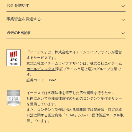
お金を増やす
事業資金を調達する
過去のPR記事
「
イーデス
」は、
株式会社エイチームライフデザイン
が運営
するサービスです。
株式会社エイチームライフデザイン
は、
株式会社エイチーム
ホールディングス
(東証プライム市場上場)のグループ企業で
す。
証券コード：3662
イーデス
では各種法律を遵守した広告掲載を行うために、
社内において各種法律遵守のためのコンテンツ制作ポリシー
を整備しています。
また、コンテンツ制作に携わる編集部では景表法・特定商取
引法に関する
認定資格「KTAA」
シルバー団体認証マークを取
得しています。