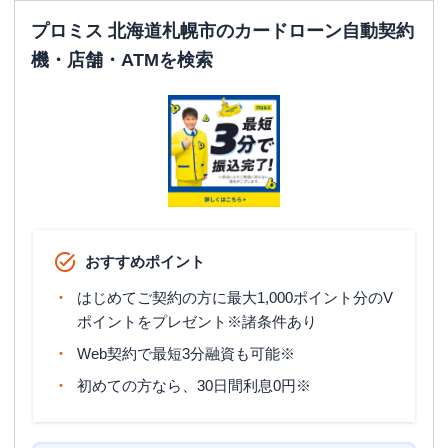
平日：
07:00-24:00
プロミス 北海道札幌市のカードローン自動契約
ATM営業時間
土曜
：
07:00-24:00
機・店舗・ATMを検索
日祝
：
07:00-24:00
ATM
〇
駐車場
✕
北海道札幌市中央区北３条西３ー１ー４
住所
１ ４F
札幌市東区
の情報一覧
おすすめポイント
はじめてご契約の方に最大1,000ポイント分のV
プロミス
【2026/4/1閉店】環状東苗穂自動
名称
ポイントをプレゼント※諸条件あり
契約コーナー
Web契約で最短3分融資も可能※
平日：
09:00-21:00
初めての方なら、30日間利息0円※
営業時間
土曜
：
09:00-21:00
日祝
：
09:00-21:00
平日：
07:00-24:00