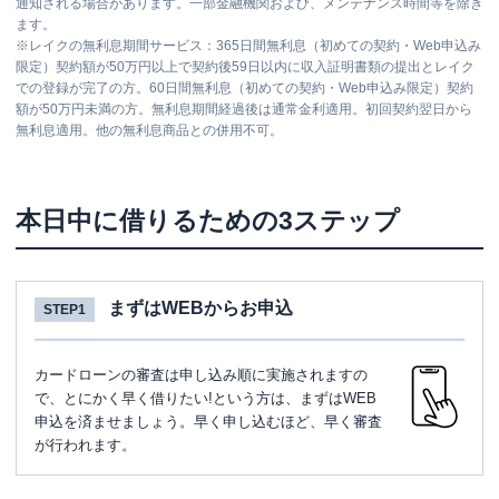
通知される場合があります。一部金融機関および、メンテナンス時間等を除き
ます。
※
レイクの無利息期間サービス：365日間無利息（初めての契約・Web申込み
限定）契約額が50万円以上で契約後59日以内に収入証明書類の提出とレイク
での登録が完了の方。60日間無利息（初めての契約・Web申込み限定）契約
額が50万円未満の方。無利息期間経過後は通常金利適用。初回契約翌日から
無利息適用。他の無利息商品との併用不可。
本日中に借りるための3ステップ
まずはWEBからお申込
STEP1
カードローンの審査は申し込み順に実施されますの
で、とにかく早く借りたい!という方は、まずはWEB
申込を済ませましょう。早く申し込むほど、早く審査
が行われます。