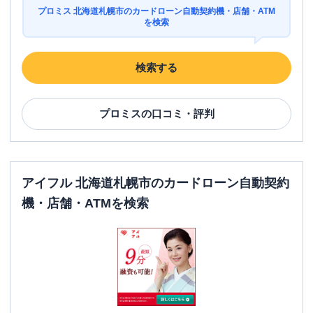
ATM営業時間
土曜
：
07:00-24:00
プロミス 北海道札幌市のカードローン自動契約機・店舗・ATM
日祝
：
07:00-24:00
を検索
ATM
〇
検索する
駐車場
〇
北海道札幌市東区本町二条８丁目３番６
住所
プロミス
の口コミ・評判
号 コモンズ２８ ２Ｆ
アイフル 北海道札幌市のカードローン自動契約
機・店舗・ATMを検索