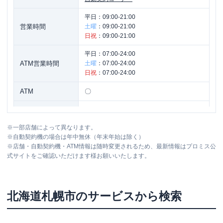
平日：
09:00-21:00
営業時間
土曜
：
09:00-21:00
日祝
：
09:00-21:00
平日：
07:00-24:00
ATM営業時間
土曜
：
07:00-24:00
日祝
：
07:00-24:00
ATM
〇
駐車場
✕
※
一部店舗によって異なります。
北海道札幌市中央区南三条西４－１－
住所
※
自動契約機の場合は年中無休（年末年始は除く）
１ シルバービル４Ｆ
※
店舗・自動契約機・ATM情報は随時変更されるため、最新情報はプロミス公
式サイトをご確認いただけます様お願いいたします。
プロミス
【2026/6/25閉店】札幌自動契約コ
名称
ーナー
北海道
札幌市
のサービスから検索
平日：
09:00-21:00
営業時間
土曜
：
09:00-21:00
日祝
：
09:00-21:00