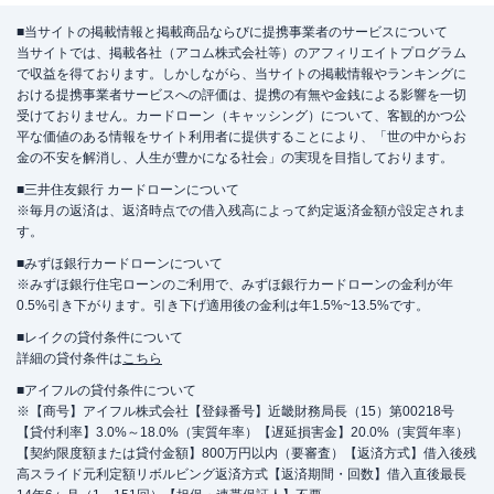
■当サイトの掲載情報と掲載商品ならびに提携事業者のサービスについて
当サイトでは、掲載各社（アコム株式会社等）のアフィリエイトプログラム
で収益を得ております。しかしながら、当サイトの掲載情報やランキングに
おける提携事業者サービスへの評価は、提携の有無や金銭による影響を一切
受けておりません。カードローン（キャッシング）について、客観的かつ公
平な価値のある情報をサイト利用者に提供することにより、「世の中からお
金の不安を解消し、人生が豊かになる社会」の実現を目指しております。
■三井住友銀行 カードローンについて
※毎月の返済は、返済時点での借入残高によって約定返済金額が設定されま
す。
■みずほ銀行カードローンについて
※みずほ銀行住宅ローンのご利用で、みずほ銀行カードローンの金利が年
0.5%引き下がります。引き下げ適用後の金利は年1.5%~13.5%です。
■レイクの貸付条件について
詳細の貸付条件は
こちら
■アイフルの貸付条件について
※【商号】アイフル株式会社【登録番号】近畿財務局長（15）第00218号
【貸付利率】3.0%～18.0%（実質年率）【遅延損害金】20.0%（実質年率）
【契約限度額または貸付金額】800万円以内（要審査）【返済方式】借入後残
高スライド元利定額リボルビング返済方式【返済期間・回数】借入直後最長