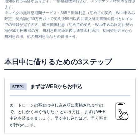
通知される場合があります。一部金融機関および、メンテナンス時間等を除き
ます。
※
レイクの無利息期間サービス：365日間無利息（初めての契約・Web申込み
限定）契約額が50万円以上で契約後59日以内に収入証明書類の提出とレイク
での登録が完了の方。60日間無利息（初めての契約・Web申込み限定）契約
額が50万円未満の方。無利息期間経過後は通常金利適用。初回契約翌日から
無利息適用。他の無利息商品との併用不可。
本日中に借りるための3ステップ
まずはWEBからお申込
STEP1
カードローンの審査は申し込み順に実施されますの
で、とにかく早く借りたい!という方は、まずはWEB
申込を済ませましょう。早く申し込むほど、早く審査
が行われます。