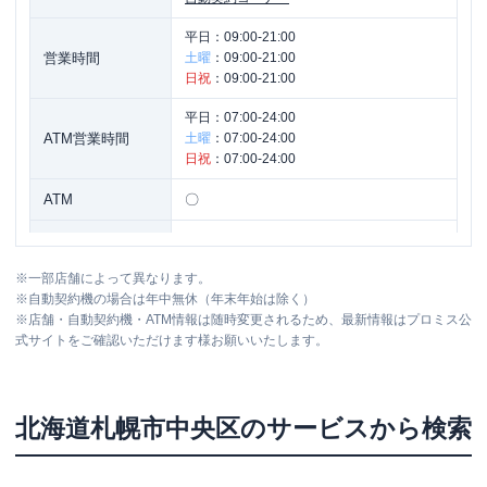
平日：
09:00-21:00
営業時間
土曜
：
09:00-21:00
日祝
：
09:00-21:00
平日：
07:00-24:00
ATM営業時間
土曜
：
07:00-24:00
日祝
：
07:00-24:00
ATM
〇
駐車場
✕
※
一部店舗によって異なります。
北海道札幌市中央区南三条西４－１－
住所
※
自動契約機の場合は年中無休（年末年始は除く）
１ シルバービル４Ｆ
※
店舗・自動契約機・ATM情報は随時変更されるため、最新情報はプロミス公
式サイトをご確認いただけます様お願いいたします。
プロミス
【2026/6/25閉店】札幌自動契約コ
名称
ーナー
北海道
札幌市中央区
のサービスから検索
平日：
09:00-21:00
営業時間
土曜
：
09:00-21:00
日祝
：
09:00-21:00