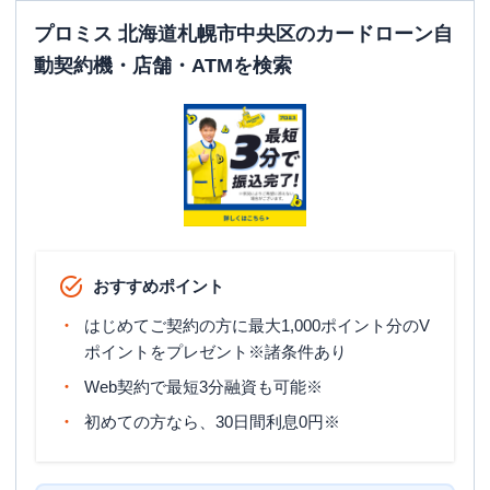
平日：
07:00-24:00
プロミス 北海道札幌市中央区のカードローン自
ATM営業時間
土曜
：
07:00-24:00
動契約機・店舗・ATMを検索
日祝
：
07:00-24:00
ATM
〇
駐車場
✕
北海道札幌市中央区北３条西３ー１ー４
住所
１ ４F
おすすめポイント
はじめてご契約の方に最大1,000ポイント分のV
ポイントをプレゼント※諸条件あり
Web契約で最短3分融資も可能※
初めての方なら、30日間利息0円※