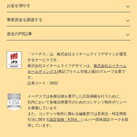
お金を増やす
事業資金を調達する
過去のPR記事
「
イーデス
」は、
株式会社エイチームライフデザイン
が運営
するサービスです。
株式会社エイチームライフデザイン
は、
株式会社エイチーム
ホールディングス
(東証プライム市場上場)のグループ企業で
す。
証券コード：3662
イーデス
では各種法律を遵守した広告掲載を行うために、
社内において各種法律遵守のためのコンテンツ制作ポリシー
を整備しています。
また、コンテンツ制作に携わる編集部では景表法・特定商取
引法に関する
認定資格「KTAA」
シルバー団体認証マークを取
得しています。