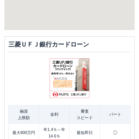
三菱ＵＦＪ銀行カードローン
融資
審査
金利
パート
上限額
スピード
年1.4％～年
最大800万円
最短即日
◯
14.6％