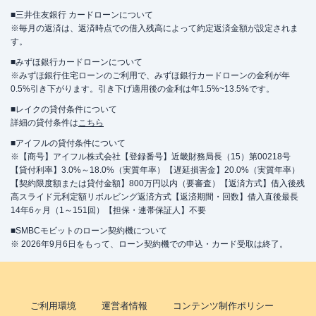
■三井住友銀行 カードローンについて
※毎月の返済は、返済時点での借入残高によって約定返済金額が設定されま
す。
■みずほ銀行カードローンについて
※みずほ銀行住宅ローンのご利用で、みずほ銀行カードローンの金利が年
0.5%引き下がります。引き下げ適用後の金利は年1.5%~13.5%です。
■レイクの貸付条件について
詳細の貸付条件は
こちら
■アイフルの貸付条件について
※【商号】アイフル株式会社【登録番号】近畿財務局長（15）第00218号
【貸付利率】3.0%～18.0%（実質年率）【遅延損害金】20.0%（実質年率）
【契約限度額または貸付金額】800万円以内（要審査）【返済方式】借入後残
高スライド元利定額リボルビング返済方式【返済期間・回数】借入直後最長
14年6ヶ月（1～151回）【担保・連帯保証人】不要
■SMBCモビットのローン契約機について
※ 2026年9月6日をもって、ローン契約機での申込・カード受取は終了。
ご利用環境
運営者情報
コンテンツ制作ポリシー