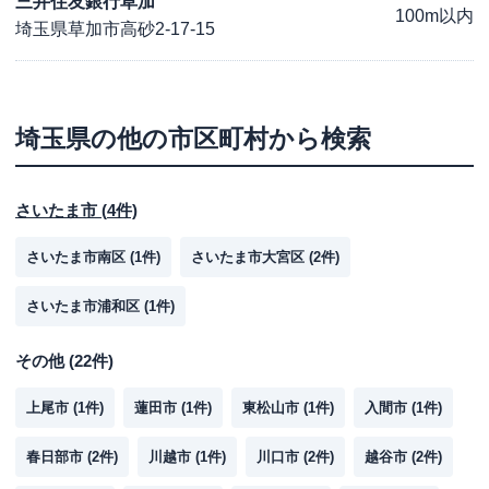
三井住友銀行草加
100m以内
埼玉県草加市高砂2-17-15
埼玉県
の他の市区町村から検索
さいたま市
(
4
件)
さいたま市南区
(
1
件)
さいたま市大宮区
(
2
件)
さいたま市浦和区
(
1
件)
その他
(
22
件)
上尾市
(
1
件)
蓮田市
(
1
件)
東松山市
(
1
件)
入間市
(
1
件)
春日部市
(
2
件)
川越市
(
1
件)
川口市
(
2
件)
越谷市
(
2
件)