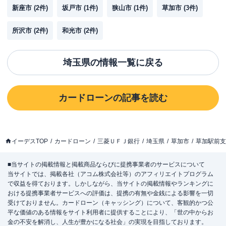
新座市
(
2
件)
坂戸市
(
1
件)
狭山市
(
1
件)
草加市
(
3
件)
所沢市
(
2
件)
和光市
(
2
件)
埼玉県
の情報一覧に戻る
カードローン
の記事を読む
イーデスTOP
カードローン
三菱ＵＦＪ銀行
埼玉県
草加市
草加駅前支
■当サイトの掲載情報と掲載商品ならびに提携事業者のサービスについて
当サイトでは、掲載各社（アコム株式会社等）のアフィリエイトプログラム
で収益を得ております。しかしながら、当サイトの掲載情報やランキングに
おける提携事業者サービスへの評価は、提携の有無や金銭による影響を一切
受けておりません。カードローン（キャッシング）について、客観的かつ公
平な価値のある情報をサイト利用者に提供することにより、「世の中からお
金の不安を解消し、人生が豊かになる社会」の実現を目指しております。