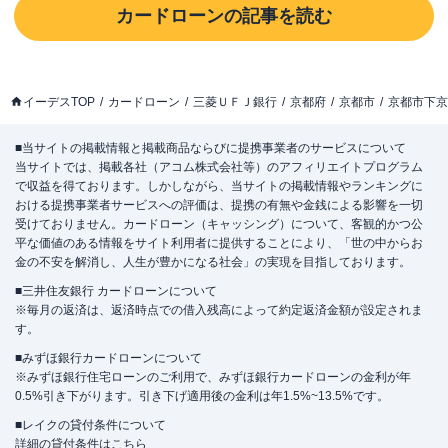
カードローン
の記事を読む
イーデスTOP
カードローン
三菱ＵＦＪ銀行
京都府
京都市
京都市下京
■当サイトの掲載情報と掲載商品ならびに提携事業者のサービスについて
当サイトでは、掲載各社（アコム株式会社等）のアフィリエイトプログラム
で収益を得ております。しかしながら、当サイトの掲載情報やランキングに
おける提携事業者サービスへの評価は、提携の有無や金銭による影響を一切
受けておりません。カードローン（キャッシング）について、客観的かつ公
平な価値のある情報をサイト利用者に提供することにより、「世の中からお
金の不安を解消し、人生が豊かになる社会」の実現を目指しております。
■三井住友銀行 カードローンについて
※毎月の返済は、返済時点での借入残高によって約定返済金額が設定されま
す。
■みずほ銀行カードローンについて
※みずほ銀行住宅ローンのご利用で、みずほ銀行カードローンの金利が年
0.5%引き下がります。引き下げ適用後の金利は年1.5%~13.5%です。
■レイクの貸付条件について
詳細の貸付条件は
こちら