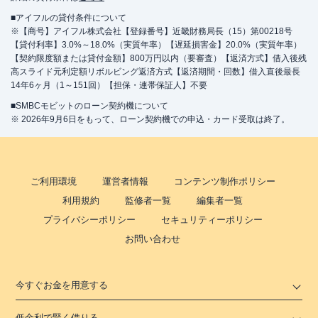
■アイフルの貸付条件について
※【商号】アイフル株式会社【登録番号】近畿財務局長（15）第00218号
【貸付利率】3.0%～18.0%（実質年率）【遅延損害金】20.0%（実質年率）
【契約限度額または貸付金額】800万円以内（要審査）【返済方式】借入後残
高スライド元利定額リボルビング返済方式【返済期間・回数】借入直後最長
14年6ヶ月（1～151回）【担保・連帯保証人】不要
■SMBCモビットのローン契約機について
※ 2026年9月6日をもって、ローン契約機での申込・カード受取は終了。
ご利用環境
運営者情報
コンテンツ制作ポリシー
利用規約
監修者一覧
編集者一覧
プライバシーポリシー
セキュリティーポリシー
お問い合わせ
今すぐお金を用意する
低金利で賢く借りる