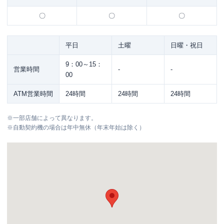
〇
〇
〇
平日
土曜
日曜・祝日
9：00～15：
営業時間
-
-
00
ATM営業時間
24時間
24時間
24時間
※
一部店舗によって異なります。
※
自動契約機の場合は年中無休（年末年始は除く）