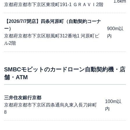
1.6km
京都府京都市下京区東境町191-1 ＧＲＡＶＩ2階
【2026/7/7閉店】四条河原町（自動契約コーナ
ー）
900m以
京都府京都市下京区順風町312番地1 河原町ビ
内
ル2階
SMBCモビット
のカードローン自動契約機・店
舗・ATM
三井住友銀行京都
100m以
京都府京都市下京区四条通烏丸東入長刀鉾町
内
8