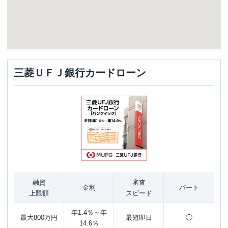
三菱ＵＦＪ銀行カードローン
融資
審査
金利
パート
上限額
スピード
年1.4％～年
最大800万円
最短即日
◯
14.6％