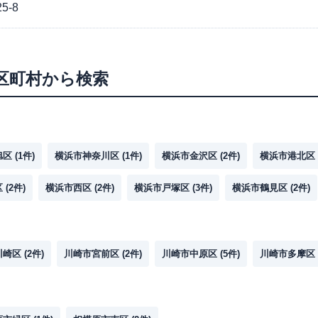
-8
区町村から検索
旭区
(
1
件)
横浜市神奈川区
(
1
件)
横浜市金沢区
(
2
件)
横浜市港北区
区
(
2
件)
横浜市西区
(
2
件)
横浜市戸塚区
(
3
件)
横浜市鶴見区
(
2
件)
川崎区
(
2
件)
川崎市宮前区
(
2
件)
川崎市中原区
(
5
件)
川崎市多摩区