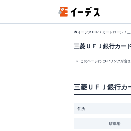
イーデスTOP
カードローン
三
三菱ＵＦＪ銀行カード
このページにはPRリンクが含
三菱ＵＦＪ銀行カ
住所
駐車場