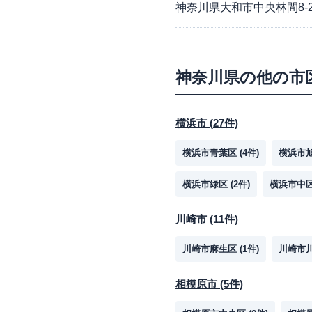
神奈川県大和市中央林間8-25
神奈川県
の他の市
横浜市
(
27
件)
横浜市青葉区
(
4
件)
横浜市
横浜市緑区
(
2
件)
横浜市中
川崎市
(
11
件)
川崎市麻生区
(
1
件)
川崎市
相模原市
(
5
件)