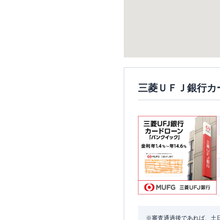
三菱ＵＦＪ銀行カ
※審査通過後であれば、土