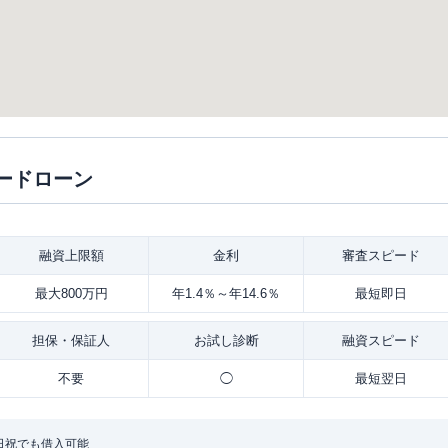
ードローン
融資
上限額
金利
審査
スピード
最大800万円
年1.4％～年14.6％
最短即日
担保・
保証人
お試し
診断
融資
スピード
不要
◯
最短翌日
日祝でも借入可能