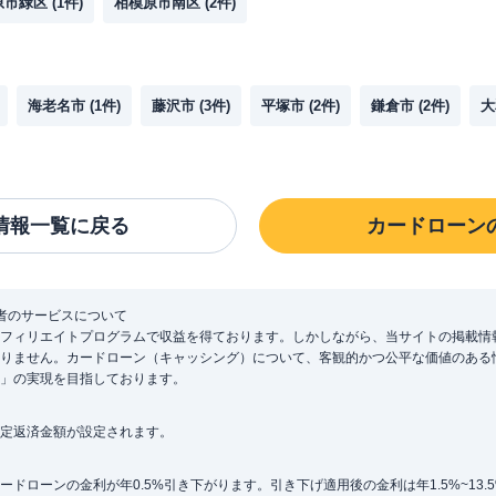
原市緑区
(
1
件)
相模原市南区
(
2
件)
海老名市
(
1
件)
藤沢市
(
3
件)
平塚市
(
2
件)
鎌倉市
(
2
件)
大
情報一覧に戻る
カードローン
者のサービスについて
フィリエイトプログラムで収益を得ております。しかしながら、当サイトの掲載情
りません。カードローン（キャッシング）について、客観的かつ公平な価値のある
」の実現を目指しております。
定返済金額が設定されます。
ローンの金利が年0.5%引き下がります。引き下げ適用後の金利は年1.5%~13.