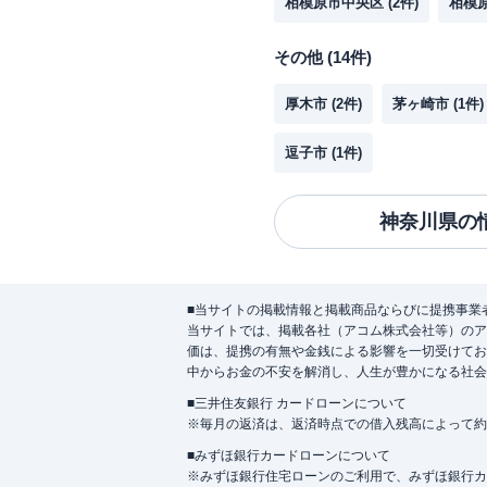
相模原市中央区
(
2
件)
相模
その他
(
14
件)
厚木市
(
2
件)
茅ヶ崎市
(
1
件)
逗子市
(
1
件)
神奈川県
の
■当サイトの掲載情報と掲載商品ならびに提携事業
当サイトでは、掲載各社（アコム株式会社等）のア
価は、提携の有無や金銭による影響を一切受けてお
中からお金の不安を解消し、人生が豊かになる社会
■三井住友銀行 カードローンについて
※毎月の返済は、返済時点での借入残高によって約
■みずほ銀行カードローンについて
※みずほ銀行住宅ローンのご利用で、みずほ銀行カード